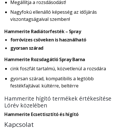
Megállítja a rozsdásodást!
Nagyfokú ellenálló képesség az időjárás
viszontagságaival szemben!
Hammerite Radiátorfesték – Spray
forróvizes csöveken is használható
gyorsan szárad
Hammerite Rozsdagátló Spray Barna
cink foszfát tartalmú, közvetlenül a rozsdára
gyorsan szárad, kompatibilis a legtöbb
festékfajtával. kültérre, beltérre
Hammerite hígító termékek értékesítése
Lórév közelében
Hammerite Ecsettisztító és hígító
Kapcsolat