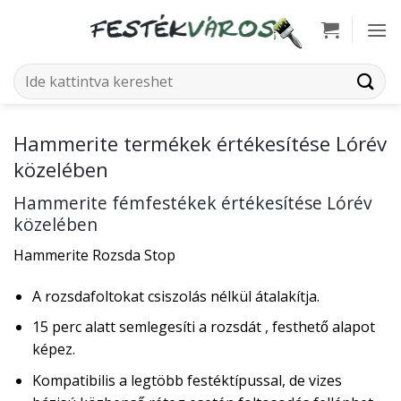
Skip
to
content
Keresés
a
következőre:
Hammerite termékek értékesítése Lórév
közelében
Hammerite fémfestékek értékesítése Lórév
közelében
Hammerite Rozsda Stop
A rozsdafoltokat csiszolás nélkül átalakítja.
15 perc alatt semlegesíti a rozsdát , festhető alapot
képez.
Kompatibilis a legtöbb festéktípussal, de vizes