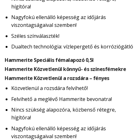
hígítóra!
Nagyfokú ellenálló képesség az időjárás
viszontagságaival szemben!
Széles színválaszték!
Dualtech technológia: vízlepergető és korróziógátló
Hammerite Speciális fémalapozó 0,5l
Hammerite Közvetlenül könnyű- és színesfémekre
Hammerite Közvetlenül a rozsdára – fényes
Közvetlenül a rozsdára felvihető!
Felvihető a meglévő Hammerite bevonatra!
Nincs szükség alapozóra, közbenső rétegre,
hígítóra!
Nagyfokú ellenálló képesség az időjárás
viszontagságaival szemben!