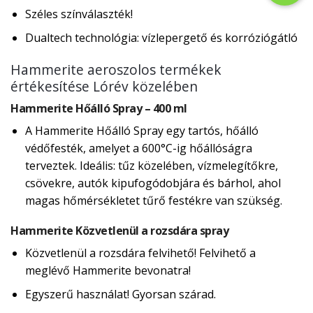
Széles színválaszték!
Dualtech technológia: vízlepergető és korróziógátló
Hammerite aeroszolos termékek
értékesítése Lórév közelében
Hammerite Hőálló Spray – 400 ml
A Hammerite Hőálló Spray egy tartós, hőálló
védőfesték, amelyet a 600°C-ig hőállóságra
terveztek. Ideális: tűz közelében, vízmelegítőkre,
csövekre, autók kipufogódobjára és bárhol, ahol
magas hőmérsékletet tűrő festékre van szükség.
Hammerite Közvetlenül a rozsdára spray
Közvetlenül a rozsdára felvihető! Felvihető a
meglévő Hammerite bevonatra!
Egyszerű használat! Gyorsan szárad.