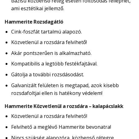
bázisú közbenső réteg esetén foltosodás felléphet,
ami esztétikai jellemző.
Hammerite Rozsdagátló
Cink-foszfát tartalmú alapozó.
Közvetlenül a rozsdára felvihető!
Akár pontszerűen is alkalmazható.
Kompatibilis a legtöbb festékfajtával.
Gátolja a további rozsdásodást.
Galvanizált felületen is megtapad, azok kisebb
rozsdafoltjai ellen is hatékony védelem!
Hammerite Közvetlenül a rozsdára – kalapácslakk
Közvetlenül a rozsdára felvihető!
Felvihető a meglévő Hammerite bevonatra!
Nincs szükség alapozóra, közbenső rétegre,