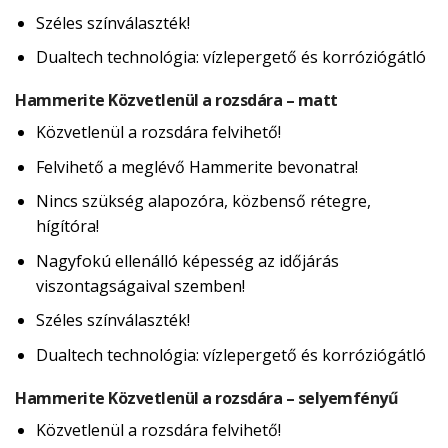
Széles színválaszték!
Dualtech technológia: vízlepergető és korróziógátló
Hammerite Közvetlenül a rozsdára – matt
Közvetlenül a rozsdára felvihető!
Felvihető a meglévő Hammerite bevonatra!
Nincs szükség alapozóra, közbenső rétegre,
hígítóra!
Nagyfokú ellenálló képesség az időjárás
viszontagságaival szemben!
Széles színválaszték!
Dualtech technológia: vízlepergető és korróziógátló
Hammerite Közvetlenül a rozsdára – selyemfényű
Közvetlenül a rozsdára felvihető!