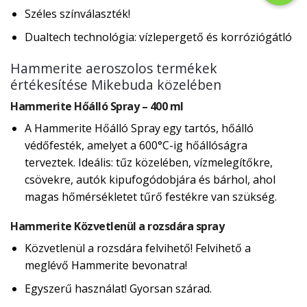
Széles színválaszték!
Dualtech technológia: vízlepergető és korróziógátló
Hammerite aeroszolos termékek
értékesítése Mikebuda közelében
Hammerite Hőálló Spray – 400 ml
A Hammerite Hőálló Spray egy tartós, hőálló
védőfesték, amelyet a 600°C-ig hőállóságra
terveztek. Ideális: tűz közelében, vízmelegítőkre,
csövekre, autók kipufogódobjára és bárhol, ahol
magas hőmérsékletet tűrő festékre van szükség.
Hammerite Közvetlenül a rozsdára spray
Közvetlenül a rozsdára felvihető! Felvihető a
meglévő Hammerite bevonatra!
Egyszerű használat! Gyorsan szárad.