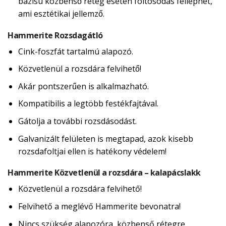
bázisú közbenső réteg esetén foltosodás felléphet,
ami esztétikai jellemző.
Hammerite Rozsdagátló
Cink-foszfát tartalmú alapozó.
Közvetlenül a rozsdára felvihető!
Akár pontszerűen is alkalmazható.
Kompatibilis a legtöbb festékfajtával.
Gátolja a további rozsdásodást.
Galvanizált felületen is megtapad, azok kisebb
rozsdafoltjai ellen is hatékony védelem!
Hammerite Közvetlenül a rozsdára – kalapácslakk
Közvetlenül a rozsdára felvihető!
Felvihető a meglévő Hammerite bevonatra!
Nincs szükség alapozóra, közbenső rétegre,