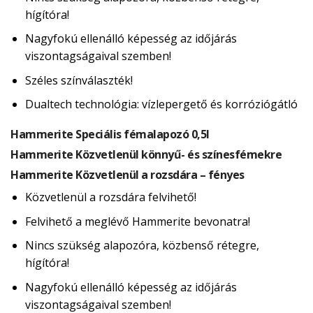
hígítóra!
Nagyfokú ellenálló képesség az időjárás
viszontagságaival szemben!
Széles színválaszték!
Dualtech technológia: vízlepergető és korróziógátló
Hammerite Speciális fémalapozó 0,5l
Hammerite Közvetlenül könnyű- és színesfémekre
Hammerite Közvetlenül a rozsdára – fényes
Közvetlenül a rozsdára felvihető!
Felvihető a meglévő Hammerite bevonatra!
Nincs szükség alapozóra, közbenső rétegre,
hígítóra!
Nagyfokú ellenálló képesség az időjárás
viszontagságaival szemben!