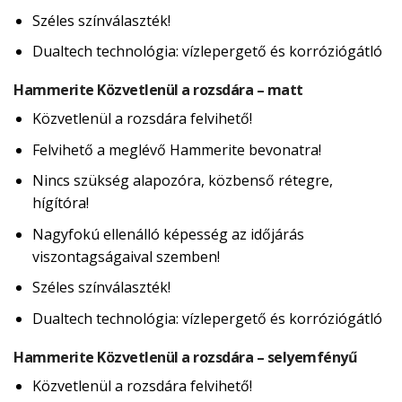
Széles színválaszték!
Dualtech technológia: vízlepergető és korróziógátló
Hammerite Közvetlenül a rozsdára – matt
Közvetlenül a rozsdára felvihető!
Felvihető a meglévő Hammerite bevonatra!
Nincs szükség alapozóra, közbenső rétegre,
hígítóra!
Nagyfokú ellenálló képesség az időjárás
viszontagságaival szemben!
Széles színválaszték!
Dualtech technológia: vízlepergető és korróziógátló
Hammerite Közvetlenül a rozsdára – selyemfényű
Közvetlenül a rozsdára felvihető!