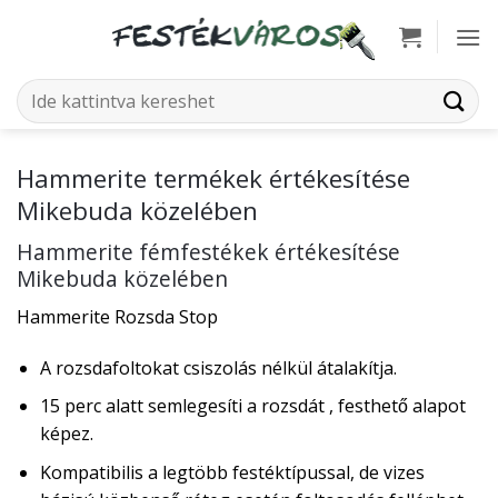
Skip
to
content
Keresés
a
következőre:
Hammerite termékek értékesítése
Mikebuda közelében
Hammerite fémfestékek értékesítése
Mikebuda közelében
Hammerite Rozsda Stop
A rozsdafoltokat csiszolás nélkül átalakítja.
15 perc alatt semlegesíti a rozsdát , festhető alapot
képez.
Kompatibilis a legtöbb festéktípussal, de vizes