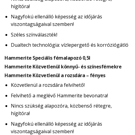
hígítóra!
Nagyfokú ellenálló képesség az időjárás
viszontagságaival szemben!
Széles színválaszték!
Dualtech technológia: vízlepergető és korróziógátló
Hammerite Speciális fémalapozó 0,5l
Hammerite Közvetlenül könnyű- és színesfémekre
Hammerite Közvetlenül a rozsdára – fényes
Közvetlenül a rozsdára felvihető!
Felvihető a meglévő Hammerite bevonatra!
Nincs szükség alapozóra, közbenső rétegre,
hígítóra!
Nagyfokú ellenálló képesség az időjárás
viszontagságaival szemben!