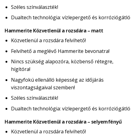
Széles színválaszték!
Dualtech technológia: vízlepergető és korróziógátló
Hammerite Közvetlenül a rozsdára – matt
Közvetlenül a rozsdára felvihető!
Felvihető a meglévő Hammerite bevonatra!
Nincs szükség alapozóra, közbenső rétegre,
hígítóra!
Nagyfokú ellenálló képesség az időjárás
viszontagságaival szemben!
Széles színválaszték!
Dualtech technológia: vízlepergető és korróziógátló
Hammerite Közvetlenül a rozsdára – selyemfényű
Közvetlenül a rozsdára felvihető!