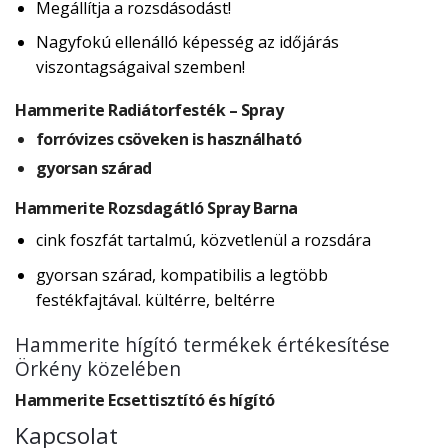
Megállítja a rozsdásodást!
Nagyfokú ellenálló képesség az időjárás
viszontagságaival szemben!
Hammerite Radiátorfesték – Spray
forróvizes csöveken is használható
gyorsan szárad
Hammerite Rozsdagátló Spray Barna
cink foszfát tartalmú, közvetlenül a rozsdára
gyorsan szárad, kompatibilis a legtöbb
festékfajtával. kültérre, beltérre
Hammerite hígító termékek értékesítése
Örkény közelében
Hammerite Ecsettisztító és hígító
Kapcsolat