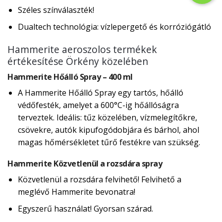
Széles színválaszték!
Dualtech technológia: vízlepergető és korróziógátló
Hammerite aeroszolos termékek
értékesítése Örkény közelében
Hammerite Hőálló Spray – 400 ml
A Hammerite Hőálló Spray egy tartós, hőálló
védőfesték, amelyet a 600°C-ig hőállóságra
terveztek. Ideális: tűz közelében, vízmelegítőkre,
csövekre, autók kipufogódobjára és bárhol, ahol
magas hőmérsékletet tűrő festékre van szükség.
Hammerite Közvetlenül a rozsdára spray
Közvetlenül a rozsdára felvihető! Felvihető a
meglévő Hammerite bevonatra!
Egyszerű használat! Gyorsan szárad.