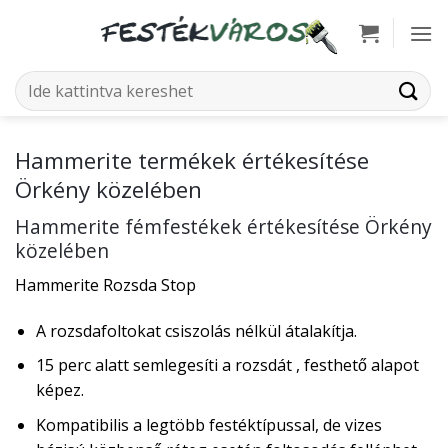
Skip
to
content
Keresés
a
következőre:
Hammerite termékek értékesítése
Örkény közelében
Hammerite fémfestékek értékesítése Örkény
közelében
Hammerite Rozsda Stop
A rozsdafoltokat csiszolás nélkül átalakítja.
15 perc alatt semlegesíti a rozsdát , festhető alapot
képez.
Kompatibilis a legtöbb festéktípussal, de vizes