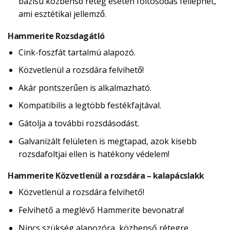
bázisú közbenső réteg esetén foltosodás felléphet,
ami esztétikai jellemző.
Hammerite Rozsdagátló
Cink-foszfát tartalmú alapozó.
Közvetlenül a rozsdára felvihető!
Akár pontszerűen is alkalmazható.
Kompatibilis a legtöbb festékfajtával.
Gátolja a további rozsdásodást.
Galvanizált felületen is megtapad, azok kisebb
rozsdafoltjai ellen is hatékony védelem!
Hammerite Közvetlenül a rozsdára – kalapácslakk
Közvetlenül a rozsdára felvihető!
Felvihető a meglévő Hammerite bevonatra!
Nincs szükség alapozóra, közbenső rétegre,