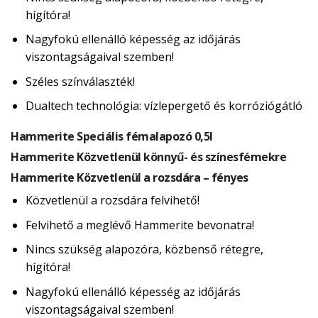
hígítóra!
Nagyfokú ellenálló képesség az időjárás
viszontagságaival szemben!
Széles színválaszték!
Dualtech technológia: vízlepergető és korróziógátló
Hammerite Speciális fémalapozó 0,5l
Hammerite Közvetlenül könnyű- és színesfémekre
Hammerite Közvetlenül a rozsdára – fényes
Közvetlenül a rozsdára felvihető!
Felvihető a meglévő Hammerite bevonatra!
Nincs szükség alapozóra, közbenső rétegre,
hígítóra!
Nagyfokú ellenálló képesség az időjárás
viszontagságaival szemben!