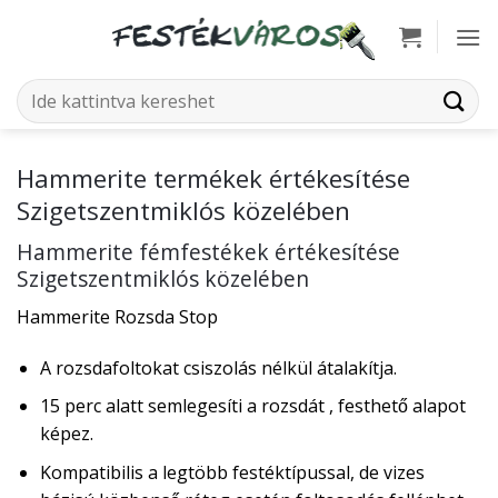
Skip
to
content
Keresés
a
következőre:
Hammerite termékek értékesítése
Szigetszentmiklós közelében
Hammerite fémfestékek értékesítése
Szigetszentmiklós közelében
Hammerite Rozsda Stop
A rozsdafoltokat csiszolás nélkül átalakítja.
15 perc alatt semlegesíti a rozsdát , festhető alapot
képez.
Kompatibilis a legtöbb festéktípussal, de vizes