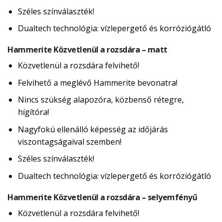
Széles színválaszték!
Dualtech technológia: vízlepergető és korróziógátló
Hammerite Közvetlenül a rozsdára – matt
Közvetlenül a rozsdára felvihető!
Felvihető a meglévő Hammerite bevonatra!
Nincs szükség alapozóra, közbenső rétegre,
hígítóra!
Nagyfokú ellenálló képesség az időjárás
viszontagságaival szemben!
Széles színválaszték!
Dualtech technológia: vízlepergető és korróziógátló
Hammerite Közvetlenül a rozsdára – selyemfényű
Közvetlenül a rozsdára felvihető!