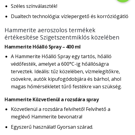
Széles színválaszték!
Dualtech technológia: vízlepergető és korróziógátló
Hammerite aeroszolos termékek
értékesítése Szigetszentmiklós közelében
Hammerite Hőálló Spray – 400 ml
A Hammerite Hőálló Spray egy tartós, hőálló
védőfesték, amelyet a 600°C-ig hőállóságra
terveztek. Ideális: tűz közelében, vízmelegítőkre,
csövekre, autók kipufogódobjára és bárhol, ahol
magas hőmérsékletet tűrő festékre van szükség.
Hammerite Közvetlenül a rozsdára spray
Közvetlenül a rozsdára felvihető! Felvihető a
meglévő Hammerite bevonatra!
Egyszerű használat! Gyorsan szárad.