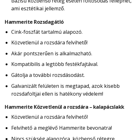
bázisú közbenső réteg esetén foltosodás felléphet,
ami esztétikai jellemző.
Hammerite Rozsdagátló
Cink-foszfát tartalmú alapozó.
Közvetlenül a rozsdára felvihető!
Akár pontszerűen is alkalmazható.
Kompatibilis a legtöbb festékfajtával.
Gátolja a további rozsdásodást.
Galvanizált felületen is megtapad, azok kisebb
rozsdafoltjai ellen is hatékony védelem!
Hammerite Közvetlenül a rozsdára – kalapácslakk
Közvetlenül a rozsdára felvihető!
Felvihető a meglévő Hammerite bevonatra!
Nincs szükség alapozóra, közbenső rétegre,