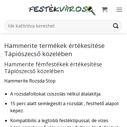
Skip
to
content
Keresés
a
következőre:
Hammerite termékek értékesítése
Tápiószecső közelében
Hammerite fémfestékek értékesítése
Tápiószecső közelében
Hammerite Rozsda Stop
A rozsdafoltokat csiszolás nélkül átalakítja.
15 perc alatt semlegesíti a rozsdát , festhető alapot
képez.
Kompatibilis a legtöbb festéktípussal, de vizes