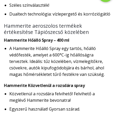
Széles színválaszték!
Dualtech technológia: vízlepergető és korróziógátló
Hammerite aeroszolos termékek
értékesítése Tápiószecső közelében
Hammerite Hőálló Spray – 400 ml
A Hammerite Hőálló Spray egy tartós, hőálló
védőfesték, amelyet a 600°C-ig hőállóságra
terveztek. Ideális: tűz közelében, vízmelegítőkre,
csövekre, autók kipufogódobjára és bárhol, ahol
magas hőmérsékletet tűrő festékre van szükség.
Hammerite Közvetlenül a rozsdára spray
Közvetlenül a rozsdára felvihető! Felvihető a
meglévő Hammerite bevonatra!
Egyszerű használat! Gyorsan szárad.