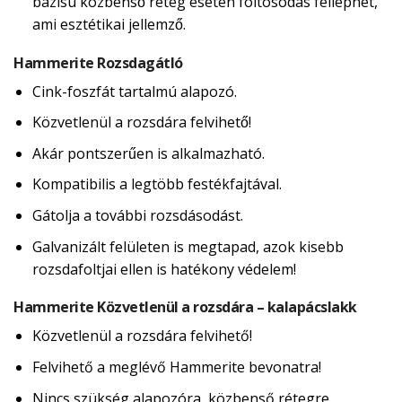
bázisú közbenső réteg esetén foltosodás felléphet,
ami esztétikai jellemző.
Hammerite Rozsdagátló
Cink-foszfát tartalmú alapozó.
Közvetlenül a rozsdára felvihető!
Akár pontszerűen is alkalmazható.
Kompatibilis a legtöbb festékfajtával.
Gátolja a további rozsdásodást.
Galvanizált felületen is megtapad, azok kisebb
rozsdafoltjai ellen is hatékony védelem!
Hammerite Közvetlenül a rozsdára – kalapácslakk
Közvetlenül a rozsdára felvihető!
Felvihető a meglévő Hammerite bevonatra!
Nincs szükség alapozóra, közbenső rétegre,