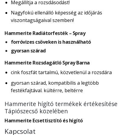
Megállítja a rozsdásodást!
Nagyfokú ellenálló képesség az időjárás
viszontagságaival szemben!
Hammerite Radiátorfesték – Spray
forróvizes csöveken is használható
gyorsan szárad
Hammerite Rozsdagátló Spray Barna
cink foszfát tartalmú, közvetlenül a rozsdára
gyorsan szárad, kompatibilis a legtöbb
festékfajtával. kültérre, beltérre
Hammerite hígító termékek értékesítése
Tápiószecső közelében
Hammerite Ecsettisztító és hígító
Kapcsolat