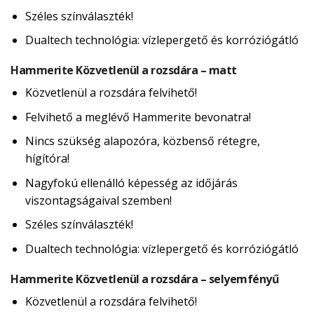
Széles színválaszték!
Dualtech technológia: vízlepergető és korróziógátló
Hammerite Közvetlenül a rozsdára – matt
Közvetlenül a rozsdára felvihető!
Felvihető a meglévő Hammerite bevonatra!
Nincs szükség alapozóra, közbenső rétegre,
hígítóra!
Nagyfokú ellenálló képesség az időjárás
viszontagságaival szemben!
Széles színválaszték!
Dualtech technológia: vízlepergető és korróziógátló
Hammerite Közvetlenül a rozsdára – selyemfényű
Közvetlenül a rozsdára felvihető!