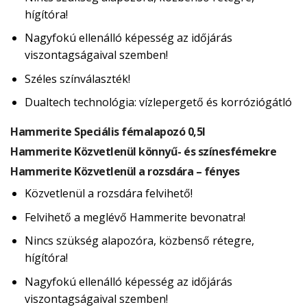
hígítóra!
Nagyfokú ellenálló képesség az időjárás
viszontagságaival szemben!
Széles színválaszték!
Dualtech technológia: vízlepergető és korróziógátló
Hammerite Speciális fémalapozó 0,5l
Hammerite Közvetlenül könnyű- és színesfémekre
Hammerite Közvetlenül a rozsdára – fényes
Közvetlenül a rozsdára felvihető!
Felvihető a meglévő Hammerite bevonatra!
Nincs szükség alapozóra, közbenső rétegre,
hígítóra!
Nagyfokú ellenálló képesség az időjárás
viszontagságaival szemben!