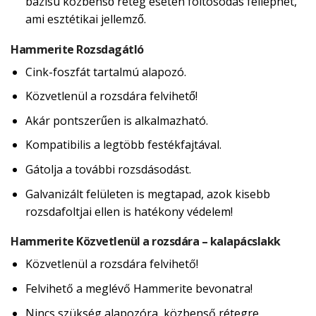
bázisú közbenső réteg esetén foltosodás felléphet,
ami esztétikai jellemző.
Hammerite Rozsdagátló
Cink-foszfát tartalmú alapozó.
Közvetlenül a rozsdára felvihető!
Akár pontszerűen is alkalmazható.
Kompatibilis a legtöbb festékfajtával.
Gátolja a további rozsdásodást.
Galvanizált felületen is megtapad, azok kisebb
rozsdafoltjai ellen is hatékony védelem!
Hammerite Közvetlenül a rozsdára – kalapácslakk
Közvetlenül a rozsdára felvihető!
Felvihető a meglévő Hammerite bevonatra!
Nincs szükség alapozóra, közbenső rétegre,