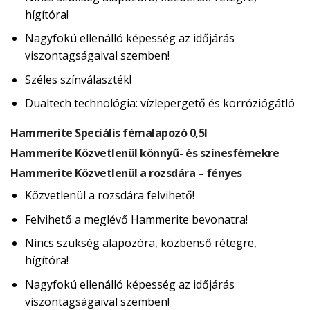
hígítóra!
Nagyfokú ellenálló képesség az időjárás
viszontagságaival szemben!
Széles színválaszték!
Dualtech technológia: vízlepergető és korróziógátló
Hammerite Speciális fémalapozó 0,5l
Hammerite Közvetlenül könnyű- és színesfémekre
Hammerite Közvetlenül a rozsdára – fényes
Közvetlenül a rozsdára felvihető!
Felvihető a meglévő Hammerite bevonatra!
Nincs szükség alapozóra, közbenső rétegre,
hígítóra!
Nagyfokú ellenálló képesség az időjárás
viszontagságaival szemben!