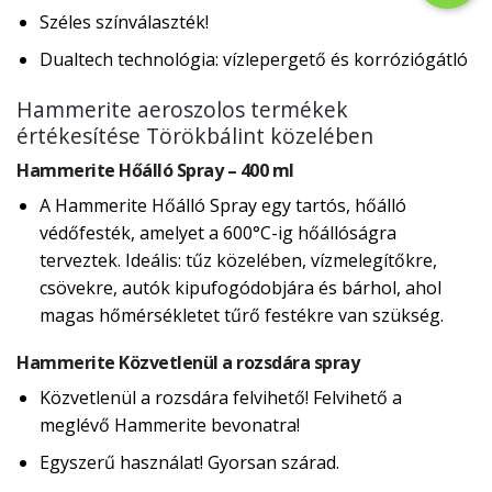
Széles színválaszték!
Dualtech technológia: vízlepergető és korróziógátló
Hammerite aeroszolos termékek
értékesítése Törökbálint közelében
Hammerite Hőálló Spray – 400 ml
A Hammerite Hőálló Spray egy tartós, hőálló
védőfesték, amelyet a 600°C-ig hőállóságra
terveztek. Ideális: tűz közelében, vízmelegítőkre,
csövekre, autók kipufogódobjára és bárhol, ahol
magas hőmérsékletet tűrő festékre van szükség.
Hammerite Közvetlenül a rozsdára spray
Közvetlenül a rozsdára felvihető! Felvihető a
meglévő Hammerite bevonatra!
Egyszerű használat! Gyorsan szárad.