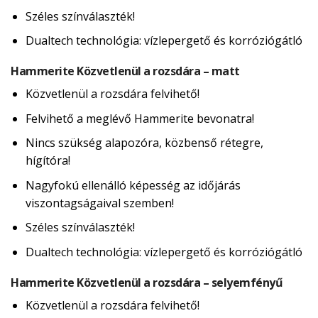
Széles színválaszték!
Dualtech technológia: vízlepergető és korróziógátló
Hammerite Közvetlenül a rozsdára – matt
Közvetlenül a rozsdára felvihető!
Felvihető a meglévő Hammerite bevonatra!
Nincs szükség alapozóra, közbenső rétegre,
hígítóra!
Nagyfokú ellenálló képesség az időjárás
viszontagságaival szemben!
Széles színválaszték!
Dualtech technológia: vízlepergető és korróziógátló
Hammerite Közvetlenül a rozsdára – selyemfényű
Közvetlenül a rozsdára felvihető!