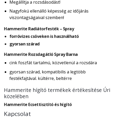
Megállítja a rozsdásodást!
Nagyfokú ellenálló képesség az időjárás
viszontagságaival szemben!
Hammerite Radiátorfesték – Spray
forróvizes csöveken is használható
gyorsan szárad
Hammerite Rozsdagátló Spray Barna
cink foszfát tartalmú, közvetlenül a rozsdára
gyorsan szárad, kompatibilis a legtöbb
festékfajtával. kültérre, beltérre
Hammerite hígító termékek értékesítése Úri
közelében
Hammerite Ecsettisztító és hígító
Kapcsolat