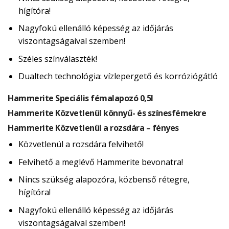
hígítóra!
Nagyfokú ellenálló képesség az időjárás
viszontagságaival szemben!
Széles színválaszték!
Dualtech technológia: vízlepergető és korróziógátló
Hammerite Speciális fémalapozó 0,5l
Hammerite Közvetlenül könnyű- és színesfémekre
Hammerite Közvetlenül a rozsdára – fényes
Közvetlenül a rozsdára felvihető!
Felvihető a meglévő Hammerite bevonatra!
Nincs szükség alapozóra, közbenső rétegre,
hígítóra!
Nagyfokú ellenálló képesség az időjárás
viszontagságaival szemben!