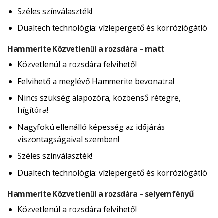
Széles színválaszték!
Dualtech technológia: vízlepergető és korróziógátló
Hammerite Közvetlenül a rozsdára – matt
Közvetlenül a rozsdára felvihető!
Felvihető a meglévő Hammerite bevonatra!
Nincs szükség alapozóra, közbenső rétegre,
hígítóra!
Nagyfokú ellenálló képesség az időjárás
viszontagságaival szemben!
Széles színválaszték!
Dualtech technológia: vízlepergető és korróziógátló
Hammerite Közvetlenül a rozsdára – selyemfényű
Közvetlenül a rozsdára felvihető!