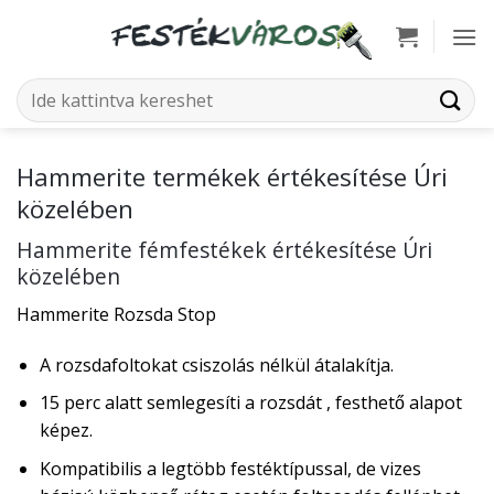
Skip
to
content
Keresés
a
következőre:
Hammerite termékek értékesítése Úri
közelében
Hammerite fémfestékek értékesítése Úri
közelében
Hammerite Rozsda Stop
A rozsdafoltokat csiszolás nélkül átalakítja.
15 perc alatt semlegesíti a rozsdát , festhető alapot
képez.
Kompatibilis a legtöbb festéktípussal, de vizes