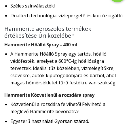
Széles színválaszték!
Dualtech technológia: vízlepergető és korróziógátló
Hammerite aeroszolos termékek
értékesítése Úri közelében
Hammerite Hőálló Spray – 400 ml
A Hammerite Hőálló Spray egy tartós, hőálló
védőfesték, amelyet a 600°C-ig hőállóságra
terveztek. Ideális: tűz közelében, vízmelegítőkre,
csövekre, autók kipufogódobjára és bárhol, ahol
magas hőmérsékletet tűrő festékre van szükség.
Hammerite Közvetlenül a rozsdára spray
Közvetlenül a rozsdára felvihető! Felvihető a
meglévő Hammerite bevonatra!
Egyszerű használat! Gyorsan szárad.