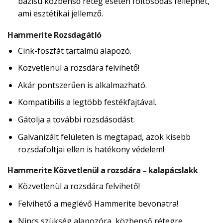
bázisú közbenső réteg esetén foltosodás felléphet,
ami esztétikai jellemző.
Hammerite Rozsdagátló
Cink-foszfát tartalmú alapozó.
Közvetlenül a rozsdára felvihető!
Akár pontszerűen is alkalmazható.
Kompatibilis a legtöbb festékfajtával.
Gátolja a további rozsdásodást.
Galvanizált felületen is megtapad, azok kisebb
rozsdafoltjai ellen is hatékony védelem!
Hammerite Közvetlenül a rozsdára – kalapácslakk
Közvetlenül a rozsdára felvihető!
Felvihető a meglévő Hammerite bevonatra!
Nincs szükség alapozóra, közbenső rétegre,