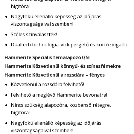
hígítóra!
Nagyfokú ellenálló képesség az időjárás
viszontagságaival szemben!
Széles színválaszték!
Dualtech technológia: vízlepergető és korróziógátló
Hammerite Speciális fémalapozó 0,5l
Hammerite Közvetlenül könnyű- és színesfémekre
Hammerite Közvetlenül a rozsdára – fényes
Közvetlenül a rozsdára felvihető!
Felvihető a meglévő Hammerite bevonatra!
Nincs szükség alapozóra, közbenső rétegre,
hígítóra!
Nagyfokú ellenálló képesség az időjárás
viszontagságaival szemben!