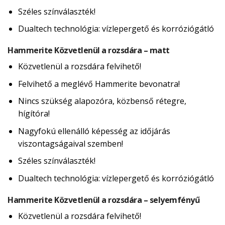
Széles színválaszték!
Dualtech technológia: vízlepergető és korróziógátló
Hammerite Közvetlenül a rozsdára – matt
Közvetlenül a rozsdára felvihető!
Felvihető a meglévő Hammerite bevonatra!
Nincs szükség alapozóra, közbenső rétegre,
hígítóra!
Nagyfokú ellenálló képesség az időjárás
viszontagságaival szemben!
Széles színválaszték!
Dualtech technológia: vízlepergető és korróziógátló
Hammerite Közvetlenül a rozsdára – selyemfényű
Közvetlenül a rozsdára felvihető!