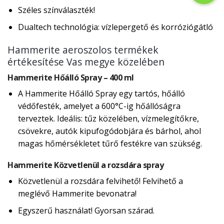
Széles színválaszték!
Dualtech technológia: vízlepergető és korróziógátló
Hammerite aeroszolos termékek
értékesítése Vas megye közelében
Hammerite Hőálló Spray – 400 ml
A Hammerite Hőálló Spray egy tartós, hőálló
védőfesték, amelyet a 600°C-ig hőállóságra
terveztek. Ideális: tűz közelében, vízmelegítőkre,
csövekre, autók kipufogódobjára és bárhol, ahol
magas hőmérsékletet tűrő festékre van szükség.
Hammerite Közvetlenül a rozsdára spray
Közvetlenül a rozsdára felvihető! Felvihető a
meglévő Hammerite bevonatra!
Egyszerű használat! Gyorsan szárad.