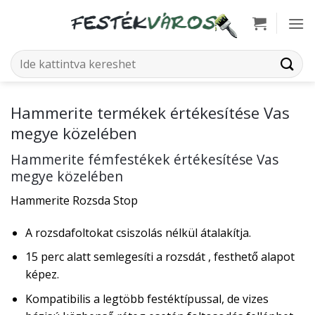
Skip
to
content
Keresés
a
következőre:
Hammerite termékek értékesítése Vas
megye közelében
Hammerite fémfestékek értékesítése Vas
megye közelében
Hammerite Rozsda Stop
A rozsdafoltokat csiszolás nélkül átalakítja.
15 perc alatt semlegesíti a rozsdát , festhető alapot
képez.
Kompatibilis a legtöbb festéktípussal, de vizes