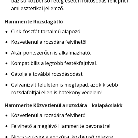
bázisú közbenső réteg esetén foltosodás felléphet,
ami esztétikai jellemző.
Hammerite Rozsdagátló
Cink-foszfát tartalmú alapozó.
Közvetlenül a rozsdára felvihető!
Akár pontszerűen is alkalmazható.
Kompatibilis a legtöbb festékfajtával.
Gátolja a további rozsdásodást.
Galvanizált felületen is megtapad, azok kisebb
rozsdafoltjai ellen is hatékony védelem!
Hammerite Közvetlenül a rozsdára – kalapácslakk
Közvetlenül a rozsdára felvihető!
Felvihető a meglévő Hammerite bevonatra!
Nincs szükség alapozóra, közbenső rétegre,