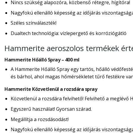
Nincs szükség alapozóra, közbenső rétegre, hígítóra!
Nagyfokú ellenálló képesség az időjárás viszontagság
Széles színválaszték!
Dualtech technológia: vízlepergető és korróziógátló
Hammerite aeroszolos termékek érté
Hammerite Hőálló Spray – 400 ml
A Hammerite Hőálló Spray egy tartós, hőálló védőfesték
és bárhol, ahol magas hőmérsékletet tűrő festékre va
Hammerite Közvetlenül a rozsdára spray
Közvetlenül a rozsdára felvihető! Felvihető a meglévő
Egyszerű használat! Gyorsan szárad.
Megállítja a rozsdásodást!
Nagyfokú ellenálló képesség az időjárás viszontagság