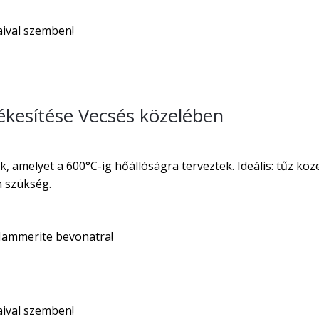
aival szemben!
kesítése Vecsés közelében
, amelyet a 600°C-ig hőállóságra terveztek. Ideális: tűz kö
n szükség.
 Hammerite bevonatra!
aival szemben!