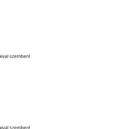
aival szemben!
aival szemben!