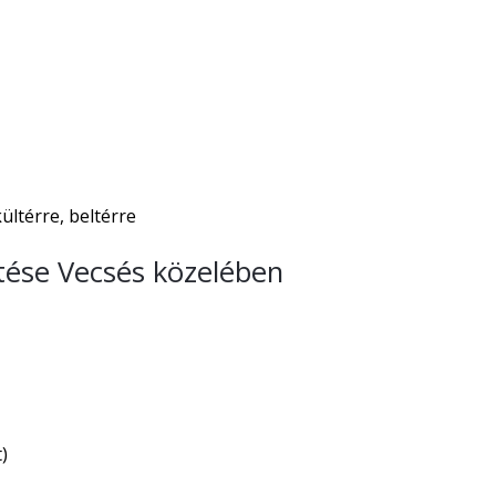
̈ltérre, beltérre
tése Vecsés közelében
)