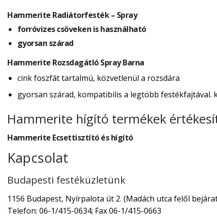
Hammerite Radiátorfesték – Spray
forróvizes csöveken is használható
gyorsan szárad
Hammerite Rozsdagátló Spray Barna
cink foszfát tartalmú, közvetlenül a rozsdára
gyorsan szárad, kompatibilis a legtöbb festékfajtával. ku
Hammerite hígító termékek értékesí
Hammerite Ecsettisztító és hígító
Kapcsolat
Budapesti festéküzletünk
1156 Budapest, Nyírpalota út 2. (Madách utca felől bejárat
Telefon: 06-1/415-0634; Fax 06-1/415-0663