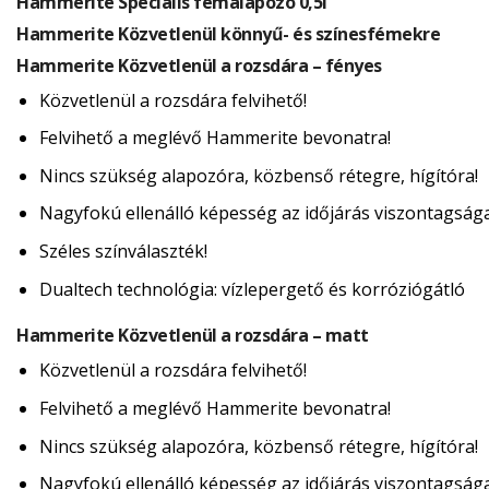
Hammerite Speciális fémalapozó 0,5l
Hammerite Közvetlenül könnyű- és színesfémekre
Hammerite Közvetlenül a rozsdára – fényes
Közvetlenül a rozsdára felvihető!
Felvihető a meglévő Hammerite bevonatra!
Nincs szükség alapozóra, közbenső rétegre, hígítóra!
Nagyfokú ellenálló képesség az időjárás viszontagság
Széles színválaszték!
Dualtech technológia: vízlepergető és korróziógátló
Hammerite Közvetlenül a rozsdára – matt
Közvetlenül a rozsdára felvihető!
Felvihető a meglévő Hammerite bevonatra!
Nincs szükség alapozóra, közbenső rétegre, hígítóra!
Nagyfokú ellenálló képesség az időjárás viszontagság