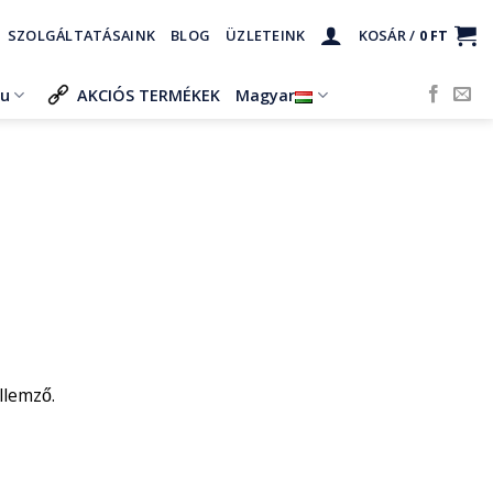
SZOLGÁLTATÁSAINK
BLOG
ÜZLETEINK
KOSÁR /
0
FT
ru
AKCIÓS TERMÉKEK
Magyar
llemző.