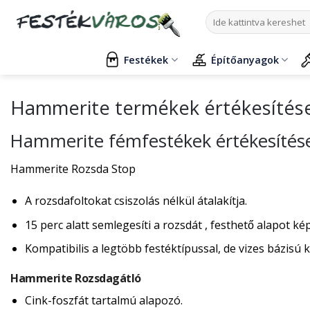
Skip
Keresés
to
a
content
következőre:
Festékek
Építőanyagok
Hammerite termékek értékesítés
Hammerite fémfestékek értékesítés
Hammerite Rozsda Stop
A rozsdafoltokat csiszolás nélkül átalakítja.
15 perc alatt semlegesíti a rozsdát , festhető alapot ké
Kompatibilis a legtöbb festéktípussal, de vizes bázisú k
Hammerite Rozsdagátló
Cink-foszfát tartalmú alapozó.