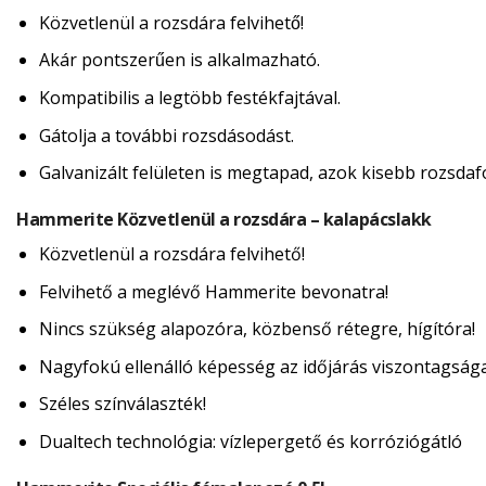
Közvetlenül a rozsdára felvihető!
Akár pontszerűen is alkalmazható.
Kompatibilis a legtöbb festékfajtával.
Gátolja a további rozsdásodást.
Galvanizált felületen is megtapad, azok kisebb rozsdafol
Hammerite Közvetlenül a rozsdára – kalapácslakk
Közvetlenül a rozsdára felvihető!
Felvihető a meglévő Hammerite bevonatra!
Nincs szükség alapozóra, közbenső rétegre, hígítóra!
Nagyfokú ellenálló képesség az időjárás viszontagság
Széles színválaszték!
Dualtech technológia: vízlepergető és korróziógátló