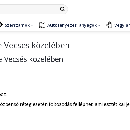
Szerszámok
Autófényezési anyagok
Vegyiá
e Vecsés közelében
e Vecsés közelében
pez.
özbenső réteg esetén foltosodás felléphet, ami esztétikai je