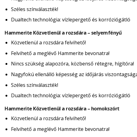
Széles színválaszték!
Dualtech technológia: vízlepergető és korróziógátló
Hammerite Közvetlenül a rozsdára – selyemfényű
Közvetlenül a rozsdára felvihető!
Felvihető a meglévő Hammerite bevonatra!
Nincs szükség alapozóra, közbenső rétegre, hígítóra!
Nagyfokú ellenálló képesség az időjárás viszontagság
Széles színválaszték!
Dualtech technológia: vízlepergető és korróziógátló
Hammerite Közvetlenül a rozsdára – homokszórt
Közvetlenül a rozsdára felvihető!
Felvihető a meglévő Hammerite bevonatra!