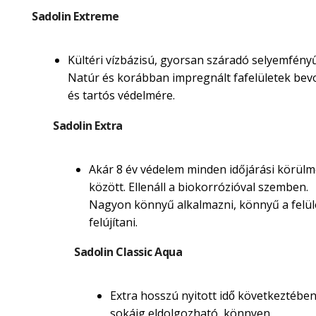
Sadolin Extreme
Kültéri vízbázisú, gyorsan száradó selyemfényű
Natúr és korábban impregnált fafelületek be
és tartós védelmére.
Sadolin Extra
Akár 8 év védelem minden időjárási körül
között. Ellenáll a biokorrózióval szemben.
Nagyon könnyű alkalmazni, könnyű a felül
felújítani.
Sadolin Classic Aqua
Extra hosszú nyitott idő következtébe
sokáig eldolgozható, könnyen