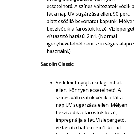
ecsetelhető. A színes változatok védik 
fát a nap UV sugárzása ellen. 90 perc
alatt esőálló bevonatot kapunk. Mélye
beszívódik a farostok közé. Vízleperget
víztaszító hatású. 2in1. (Normál
igénybevételnél nem szükséges alapoz
használni.)
Sadolin Classic
Védelmet nyújt a kék gombák
ellen. Könnyen ecsetelhető. A
színes változatok védik a fát a
nap UV sugárzása ellen. Mélyen
beszívódik a farostok közé,
impregnálja a fát. Vízlepergető,
víztaszító hatású. 3in1: biocid