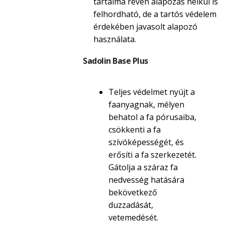
tartalma révén alapozás nélkül is
felhordható, de a tartós védelem
érdekében javasolt alapozó
használata.
Sadolin Base Plus
Teljes védelmet nyújt a
faanyagnak, mélyen
behatol a fa pórusaiba,
csökkenti a fa
szívóképességét, és
erősíti a fa szerkezetét.
Gátolja a száraz fa
nedvesség hatására
bekövetkező
duzzadását,
vetemedését.