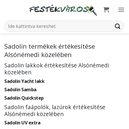
Skip
to
content
Keresés
a
következőre:
Sadolin termékek értékesítése
Alsónémedi közelében
Sadolin lakkok értékesítése Alsónémedi
közelében
Sadolin Yacht lakk
Sadolin Samba
Sadolin Quickstep
Sadolin faápolók, lazúrok értékesítése
Alsónémedi közelében
Sadolin UV extra