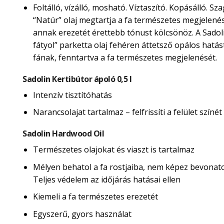
Foltálló, vízálló, mosható. Víztaszító. Kopásálló. Sza
“Natúr” olaj megtartja a fa természetes megjelené
annak erezetét érettebb tónust kölcsönöz. A Sadol
fátyol” parketta olaj fehéren áttetsző opálos hatás
fának, fenntartva a fa természetes megjelenését.
Sadolin Kertibútor ápoló 0,5 l
Intenzív tisztítóhatás
Narancsolajat tartalmaz – felfrissíti a felület színét
Sadolin Hardwood Oil
Természetes olajokat és viaszt is tartalmaz
Mélyen behatol a fa rostjaiba, nem képez bevonatot
Teljes védelem az időjárás hatásai ellen
Kiemeli a fa természetes erezetét
Egyszerű, gyors használat