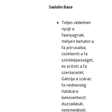
Sadolin Base
Teljes védelmet
nyújt a
faanyagnak,
mélyen behatol a
fa pórusaiba,
csökkenti a fa
szívóképességét,
és erősíti a fa
szerkezetét.
Gátolja a száraz
fa nedvesség
hatására
bekövetkező
duzzadását,
vetemedését.