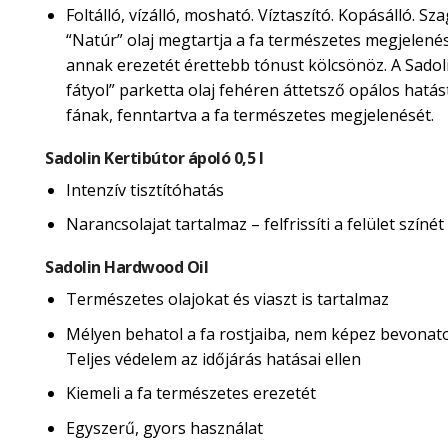
Foltálló, vízálló, mosható. Víztaszító. Kopásálló. Sza
“Natúr” olaj megtartja a fa természetes megjelené
annak erezetét érettebb tónust kölcsönöz. A Sadol
fátyol” parketta olaj fehéren áttetsző opálos hatás
fának, fenntartva a fa természetes megjelenését.
Sadolin Kertibútor ápoló 0,5 l
Intenzív tisztítóhatás
Narancsolajat tartalmaz – felfrissíti a felület színét
Sadolin Hardwood Oil
Természetes olajokat és viaszt is tartalmaz
Mélyen behatol a fa rostjaiba, nem képez bevonatot
Teljes védelem az időjárás hatásai ellen
Kiemeli a fa természetes erezetét
Egyszerű, gyors használat