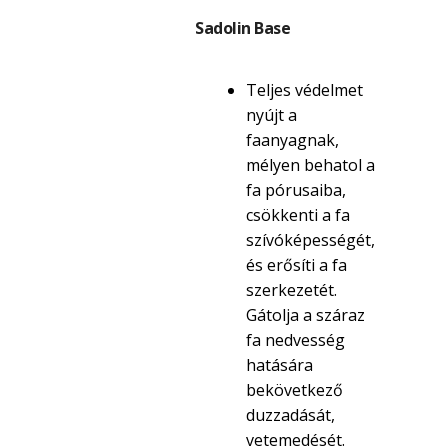
Sadolin Base
Teljes védelmet
nyújt a
faanyagnak,
mélyen behatol a
fa pórusaiba,
csökkenti a fa
szívóképességét,
és erősíti a fa
szerkezetét.
Gátolja a száraz
fa nedvesség
hatására
bekövetkező
duzzadását,
vetemedését.