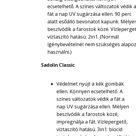
ecsetelhető. A színes változatok védik 
fát a nap UV sugárzása ellen. 90 perc
alatt esőálló bevonatot kapunk. Mélye
beszívódik a farostok közé. Vízleperget
víztaszító hatású. 2in1. (Normál
igénybevételnél nem szükséges alapoz
használni.)
Sadolin Classic
Védelmet nyújt a kék gombák
ellen. Könnyen ecsetelhető. A
színes változatok védik a fát a
nap UV sugárzása ellen. Mélyen
beszívódik a farostok közé,
impregnálja a fát. Vízlepergető,
víztaszító hatású. 3in1: biocid