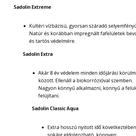
Sadolin Extreme
Kültéri vízbázisú, gyorsan száradó selyemfényű
Natúr és korábban impregnált fafelületek be
és tartós védelmére.
Sadolin Extra
Akár 8 év védelem minden időjárási körül
között. Ellenáll a biokorrózióval szemben.
Nagyon könnyű alkalmazni, könnyű a felül
felújítani.
Sadolin Classic Aqua
Extra hosszú nyitott idő következtébe
sokáig eldolgozható, könnyen