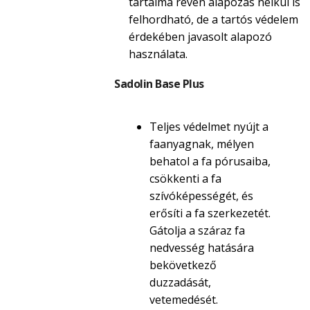
tartalma révén alapozás nélkül is
felhordható, de a tartós védelem
érdekében javasolt alapozó
használata.
Sadolin Base Plus
Teljes védelmet nyújt a
faanyagnak, mélyen
behatol a fa pórusaiba,
csökkenti a fa
szívóképességét, és
erősíti a fa szerkezetét.
Gátolja a száraz fa
nedvesség hatására
bekövetkező
duzzadását,
vetemedését.