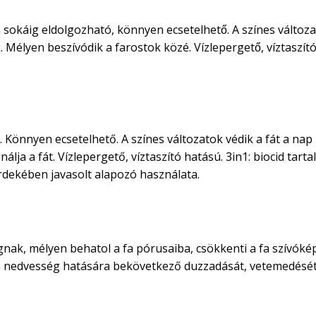
 sokáig eldolgozható, könnyen ecsetelhető. A színes változa
élyen beszívódik a farostok közé. Vízlepergető, víztaszító
 Könnyen ecsetelhető. A színes változatok védik a fát a nap
lja a fát. Vízlepergető, víztaszító hatású. 3in1: biocid tart
rdekében javasolt alapozó használata.
nak, mélyen behatol a fa pórusaiba, csökkenti a fa szívóképe
 fa nedvesség hatására bekövetkező duzzadását, vetemedését