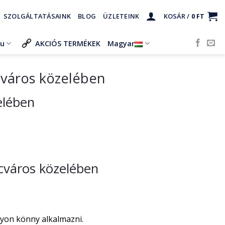
SZOLGÁLTATÁSAINK
BLOG
ÜZLETEINK
KOSÁR /
0
FT
ru
AKCIÓS TERMÉKEK
Magyar
cváros közelében
elében
ncváros közelében
gyon könny alkalmazni.