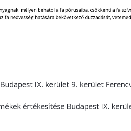
nyagnak, mélyen behatol a fa pórusaiba, csökkenti a fa szív
áraz fa nedvesség hatására bekövetkező duzzadását, vetemed
e Budapest IX. kerület 9. kerület Feren
mékek értékesítése Budapest IX. kerüle