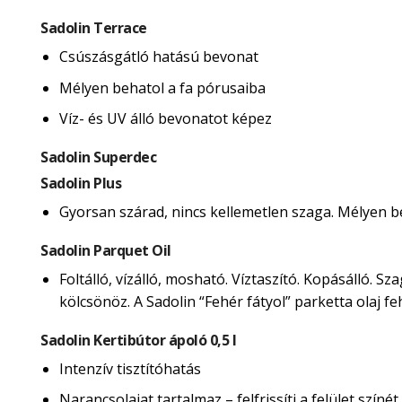
Sadolin Terrace
Csúszásgátló hatású bevonat
Mélyen behatol a fa pórusaiba
Víz- és UV álló bevonatot képez
Sadolin Superdec
Sadolin Plus
Gyorsan szárad, nincs kellemetlen szaga. Mélyen beh
Sadolin Parquet Oil
Foltálló, vízálló, mosható. Víztaszító. Kopásálló. 
kölcsönöz. A Sadolin “Fehér fátyol” parketta olaj 
Sadolin Kertibútor ápoló 0,5 l
Intenzív tisztítóhatás
Narancsolajat tartalmaz – felfrissíti a felület színét