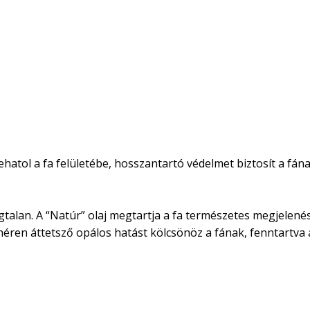
atol a fa felületébe, hosszantartó védelmet biztosít a fának
Szagtalan. A “Natúr” olaj megtartja a fa természetes megjele
fehéren áttetsző opálos hatást kölcsönöz a fának, fenntartva