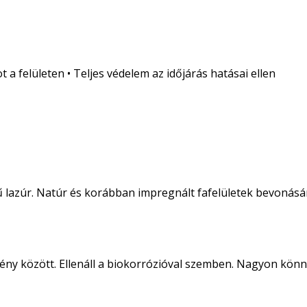
a felületen • Teljes védelem az időjárás hatásai ellen
ű lazúr. Natúr és korábban impregnált fafelületek bevonásá
ny között. Ellenáll a biokorrózióval szemben. Nagyon könnyű