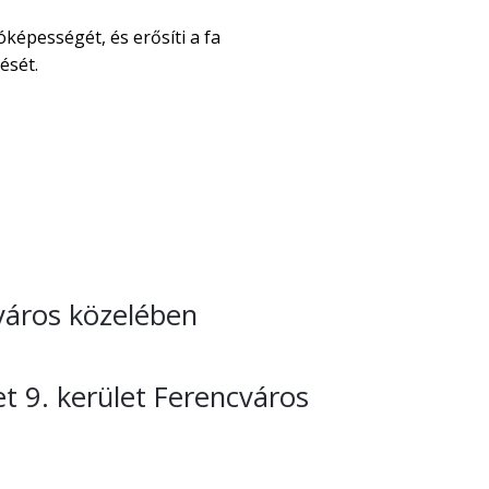
óképességét, és erősíti a fa
ését.
cváros közelében
t 9. kerület Ferencváros