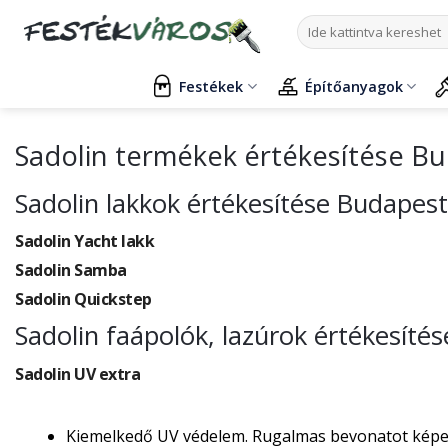
Skip
Keresés
to
a
content
következőre:
Festékek
Építőanyagok
Sadolin termékek értékesítése Bu
Sadolin lakkok értékesítése Budapest
Sadolin Yacht lakk
Sadolin Samba
Sadolin Quickstep
Sadolin faápolók, lazúrok értékesíté
Sadolin UV extra
Kiemelkedő UV védelem. Rugalmas bevonatot képez, 