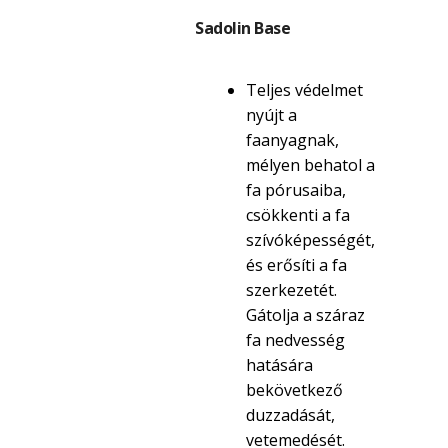
Sadolin Base
Teljes védelmet
nyújt a
faanyagnak,
mélyen behatol a
fa pórusaiba,
csökkenti a fa
szívóképességét,
és erősíti a fa
szerkezetét.
Gátolja a száraz
fa nedvesség
hatására
bekövetkező
duzzadását,
vetemedését.