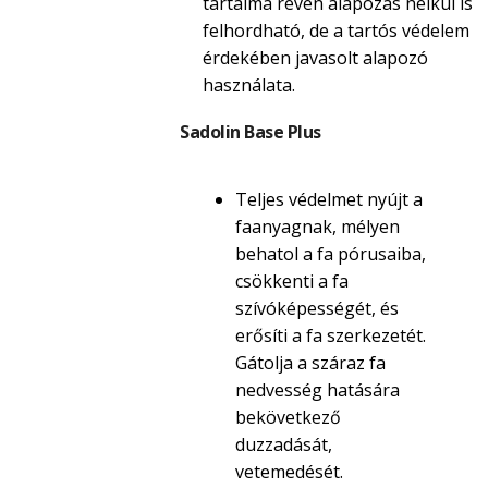
tartalma révén alapozás nélkül is
felhordható, de a tartós védelem
érdekében javasolt alapozó
használata.
Sadolin Base Plus
Teljes védelmet nyújt a
faanyagnak, mélyen
behatol a fa pórusaiba,
csökkenti a fa
szívóképességét, és
erősíti a fa szerkezetét.
Gátolja a száraz fa
nedvesség hatására
bekövetkező
duzzadását,
vetemedését.