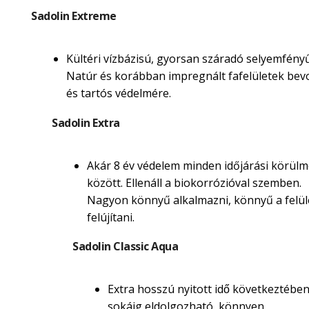
Sadolin Extreme
Kültéri vízbázisú, gyorsan száradó selyemfényű
Natúr és korábban impregnált fafelületek be
és tartós védelmére.
Sadolin Extra
Akár 8 év védelem minden időjárási körül
között. Ellenáll a biokorrózióval szemben.
Nagyon könnyű alkalmazni, könnyű a felül
felújítani.
Sadolin Classic Aqua
Extra hosszú nyitott idő következtébe
sokáig eldolgozható, könnyen