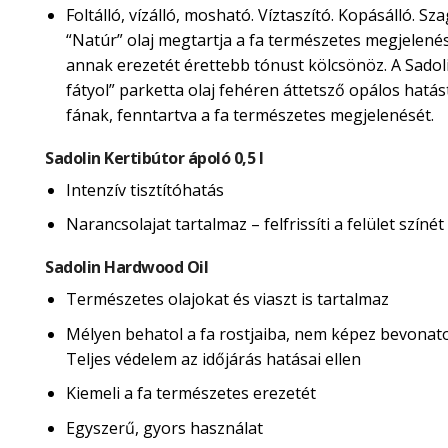
Foltálló, vízálló, mosható. Víztaszító. Kopásálló. Sza
“Natúr” olaj megtartja a fa természetes megjelené
annak erezetét érettebb tónust kölcsönöz. A Sadol
fátyol” parketta olaj fehéren áttetsző opálos hatás
fának, fenntartva a fa természetes megjelenését.
Sadolin Kertibútor ápoló 0,5 l
Intenzív tisztítóhatás
Narancsolajat tartalmaz – felfrissíti a felület színét
Sadolin Hardwood Oil
Természetes olajokat és viaszt is tartalmaz
Mélyen behatol a fa rostjaiba, nem képez bevonatot
Teljes védelem az időjárás hatásai ellen
Kiemeli a fa természetes erezetét
Egyszerű, gyors használat