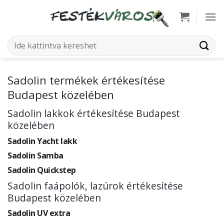
Skip
to
content
Keresés
a
következőre:
Sadolin termékek értékesítése
Budapest közelében
Sadolin lakkok értékesítése Budapest
közelében
Sadolin Yacht lakk
Sadolin Samba
Sadolin Quickstep
Sadolin faápolók, lazúrok értékesítése
Budapest közelében
Sadolin UV extra