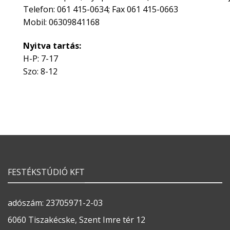
Telefon: 061 415-0634; Fax 061 415-0663
Mobil: 06309841168
Nyitva tartás:
H-P: 7-17
Szo: 8-12
FESTÉKSTÚDIÓ KFT
adószám: 23705971-2-03
6060 Tiszakécske, Szent Imre tér 12