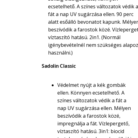
ecsetelhető. A színes változatok védik 
fát a nap UV sugárzása ellen. 90 perc
alatt esőálló bevonatot kapunk. Mélye
beszívódik a farostok közé. Vízleperget
víztaszító hatású. 2in1. (Normál
igénybevételnél nem szükséges alapoz
használni.)
Sadolin Classic
Védelmet nyújt a kék gombák
ellen. Könnyen ecsetelhető. A
színes változatok védik a fát a
nap UV sugárzása ellen. Mélyen
beszívódik a farostok közé,
impregnálja a fát. Vízlepergető,
víztaszító hatású. 3in1: biocid