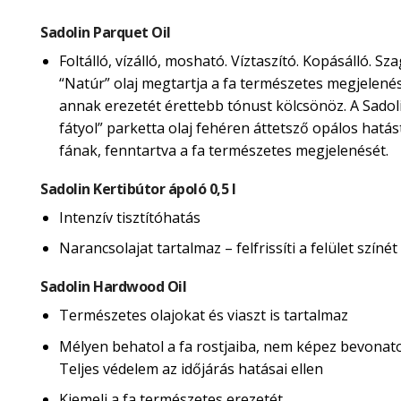
Sadolin Parquet Oil
Foltálló, vízálló, mosható. Víztaszító. Kopásálló. Sza
“Natúr” olaj megtartja a fa természetes megjelené
annak erezetét érettebb tónust kölcsönöz. A Sadol
fátyol” parketta olaj fehéren áttetsző opálos hatás
fának, fenntartva a fa természetes megjelenését.
Sadolin Kertibútor ápoló 0,5 l
Intenzív tisztítóhatás
Narancsolajat tartalmaz – felfrissíti a felület színét
Sadolin Hardwood Oil
Természetes olajokat és viaszt is tartalmaz
Mélyen behatol a fa rostjaiba, nem képez bevonatot
Teljes védelem az időjárás hatásai ellen
Kiemeli a fa természetes erezetét