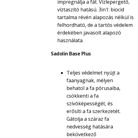
impregnálja a fát. Vízlepergető,
víztaszító hatású. 3in1: biocid
tartalma révén alapozás nélkül is
felhordható, de a tartós védelem
érdekében javasolt alapozó
használata.
Sadolin Base Plus
Teljes védelmet nyújt a
faanyagnak, mélyen
behatol a fa pórusaiba,
csökkenti a fa
szívóképességét, és
erősíti a fa szerkezetét.
Gátolja a száraz fa
nedvesség hatására
bekövetkező