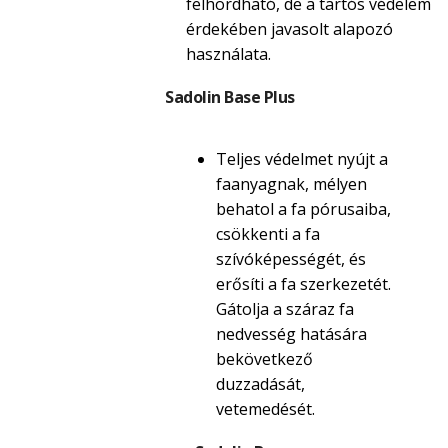
felhordható, de a tartós védelem
érdekében javasolt alapozó
használata.
Sadolin Base Plus
Teljes védelmet nyújt a
faanyagnak, mélyen
behatol a fa pórusaiba,
csökkenti a fa
szívóképességét, és
erősíti a fa szerkezetét.
Gátolja a száraz fa
nedvesség hatására
bekövetkező
duzzadását,
vetemedését.