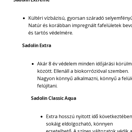
Kültéri vízbázisú, gyorsan száradó selyemfényű
Natúr és korábban impregnált fafelületek be
és tartós védelmére.
Sadolin Extra
Akár 8 év védelem minden időjárási körül
között. Ellenáll a biokorrózióval szemben.
Nagyon könnyű alkalmazni, könnyű a felül
felújítani.
Sadolin Classic Aqua
Extra hosszú nyitott idő következtébe
sokáig eldolgozható, könnyen
ecsetelhető. A színes változatok védik 