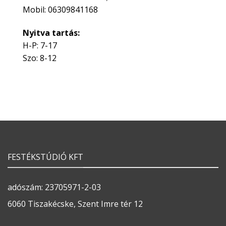
Mobil: 06309841168
Nyitva tartás:
H-P: 7-17
Szo: 8-12
FESTÉKSTÚDIÓ KFT
adószám: 23705971-2-03
6060 Tiszakécske, Szent Imre tér 12