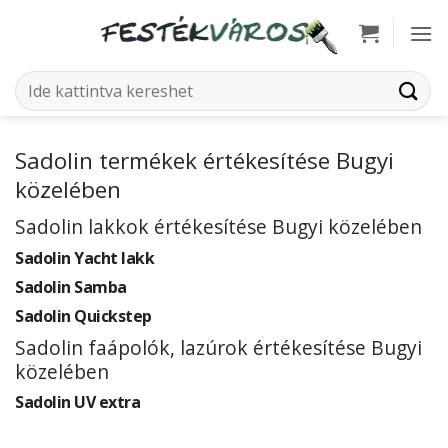
Skip
to
content
Keresés
a
következőre:
Sadolin termékek értékesítése Bugyi
közelében
Sadolin lakkok értékesítése Bugyi közelében
Sadolin Yacht lakk
Sadolin Samba
Sadolin Quickstep
Sadolin faápolók, lazúrok értékesítése Bugyi
közelében
Sadolin UV extra