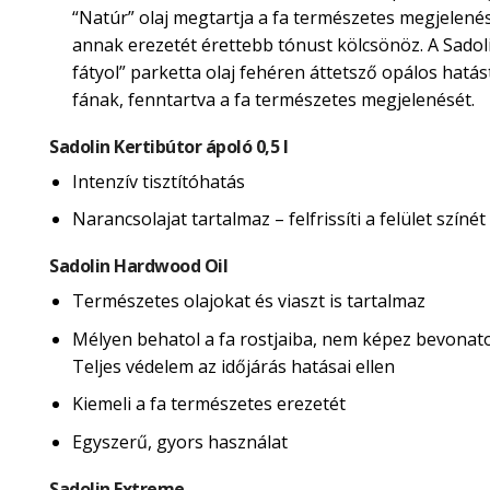
“Natúr” olaj megtartja a fa természetes megjelené
annak erezetét érettebb tónust kölcsönöz. A Sadol
fátyol” parketta olaj fehéren áttetsző opálos hatás
fának, fenntartva a fa természetes megjelenését.
Sadolin Kertibútor ápoló 0,5 l
Intenzív tisztítóhatás
Narancsolajat tartalmaz – felfrissíti a felület színét
Sadolin Hardwood Oil
Természetes olajokat és viaszt is tartalmaz
Mélyen behatol a fa rostjaiba, nem képez bevonatot
Teljes védelem az időjárás hatásai ellen
Kiemeli a fa természetes erezetét
Egyszerű, gyors használat
Sadolin Extreme