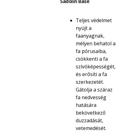
Sadolin Base
Teljes védelmet
nyújt a
faanyagnak,
mélyen behatol a
fa pórusaiba,
csökkenti a fa
szívóképességét,
és erősíti a fa
szerkezetét.
Gátolja a száraz
fa nedvesség
hatására
bekövetkező
duzzadását,
vetemedését.