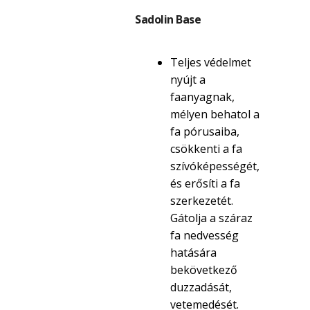
Sadolin Base
Teljes védelmet
nyújt a
faanyagnak,
mélyen behatol a
fa pórusaiba,
csökkenti a fa
szívóképességét,
és erősíti a fa
szerkezetét.
Gátolja a száraz
fa nedvesség
hatására
bekövetkező
duzzadását,
vetemedését.