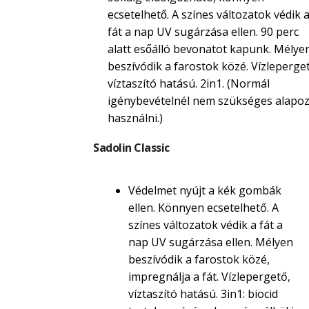
ecsetelhető. A színes változatok védik 
fát a nap UV sugárzása ellen. 90 perc
alatt esőálló bevonatot kapunk. Mélye
beszívódik a farostok közé. Vízleperget
víztaszító hatású. 2in1. (Normál
igénybevételnél nem szükséges alapoz
használni.)
Sadolin Classic
Védelmet nyújt a kék gombák
ellen. Könnyen ecsetelhető. A
színes változatok védik a fát a
nap UV sugárzása ellen. Mélyen
beszívódik a farostok közé,
impregnálja a fát. Vízlepergető,
víztaszító hatású. 3in1: biocid