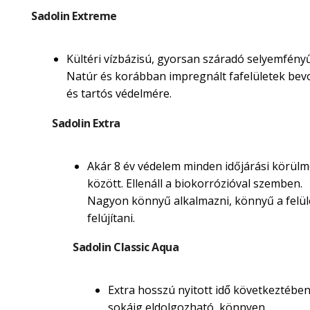
Sadolin Extreme
Kültéri vízbázisú, gyorsan száradó selyemfényű
Natúr és korábban impregnált fafelületek be
és tartós védelmére.
Sadolin Extra
Akár 8 év védelem minden időjárási körül
között. Ellenáll a biokorrózióval szemben.
Nagyon könnyű alkalmazni, könnyű a felül
felújítani.
Sadolin Classic Aqua
Extra hosszú nyitott idő következtébe
sokáig eldolgozható, könnyen