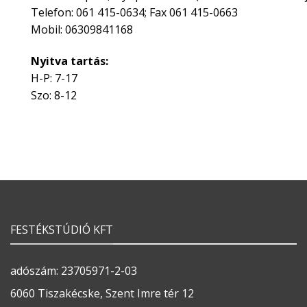
Telefon: 061 415-0634; Fax 061 415-0663
Mobil: 06309841168
Nyitva tartás:
H-P: 7-17
Szo: 8-12
FESTÉKSTÚDIÓ KFT
adószám: 23705971-2-03
6060 Tiszakécske, Szent Imre tér 12