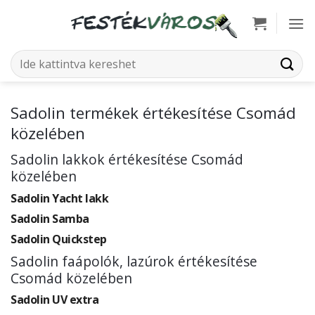
Skip
to
content
Keresés
a
következőre:
Sadolin termékek értékesítése Csomád
közelében
Sadolin lakkok értékesítése Csomád
közelében
Sadolin Yacht lakk
Sadolin Samba
Sadolin Quickstep
Sadolin faápolók, lazúrok értékesítése
Csomád közelében
Sadolin UV extra