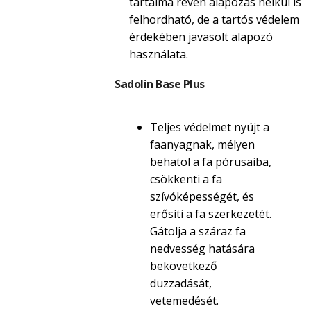
tartalma révén alapozás nélkül is
felhordható, de a tartós védelem
érdekében javasolt alapozó
használata.
Sadolin Base Plus
Teljes védelmet nyújt a
faanyagnak, mélyen
behatol a fa pórusaiba,
csökkenti a fa
szívóképességét, és
erősíti a fa szerkezetét.
Gátolja a száraz fa
nedvesség hatására
bekövetkező
duzzadását,
vetemedését.