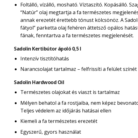
Foltálló, vízálló, mosható. Víztaszító. Kopásálló. Sza
“Natúr” olaj megtartja a fa természetes megjelené
annak erezetét érettebb tónust kölcsönöz. A Sadol
fátyol” parketta olaj fehéren áttetsző opálos hatás
fának, fenntartva a fa természetes megjelenését.
Sadolin Kertibútor ápoló 0,5 l
Intenzív tisztítóhatás
Narancsolajat tartalmaz – felfrissíti a felület színét
Sadolin Hardwood Oil
Természetes olajokat és viaszt is tartalmaz
Mélyen behatol a fa rostjaiba, nem képez bevonatot
Teljes védelem az időjárás hatásai ellen
Kiemeli a fa természetes erezetét
Egyszerű, gyors használat