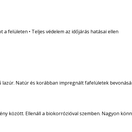
a felületen • Teljes védelem az időjárás hatásai ellen
ű lazúr. Natúr és korábban impregnált fafelületek bevonásá
ny között. Ellenáll a biokorrózióval szemben. Nagyon könnyű