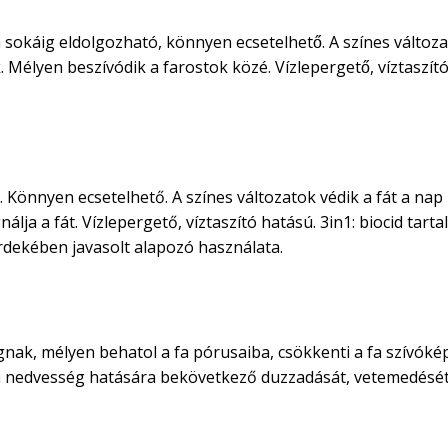
 sokáig eldolgozható, könnyen ecsetelhető. A színes változa
élyen beszívódik a farostok közé. Vízlepergető, víztaszító
 Könnyen ecsetelhető. A színes változatok védik a fát a nap
lja a fát. Vízlepergető, víztaszító hatású. 3in1: biocid tart
rdekében javasolt alapozó használata.
nak, mélyen behatol a fa pórusaiba, csökkenti a fa szívóképe
 fa nedvesség hatására bekövetkező duzzadását, vetemedését