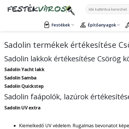
Skip
Keresés
to
a
content
következőre:
Festékek
Építőanyagok
Sadolin termékek értékesítése C
Sadolin lakkok értékesítése Csörög 
Sadolin Yacht lakk
Sadolin Samba
Sadolin Quickstep
Sadolin faápolók, lazúrok értékesíté
Sadolin UV extra
Kiemelkedő UV védelem. Rugalmas bevonatot képez, 