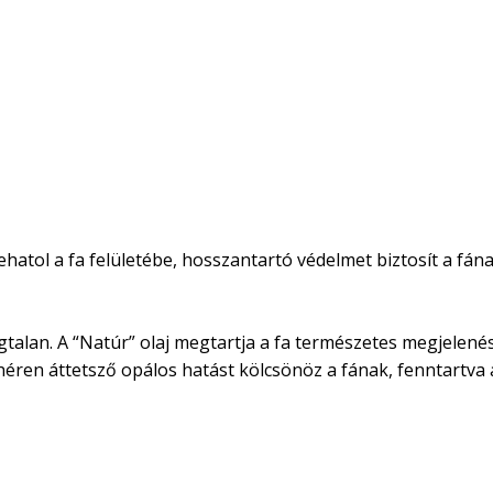
atol a fa felületébe, hosszantartó védelmet biztosít a fának
Szagtalan. A “Natúr” olaj megtartja a fa természetes megjele
fehéren áttetsző opálos hatást kölcsönöz a fának, fenntartva