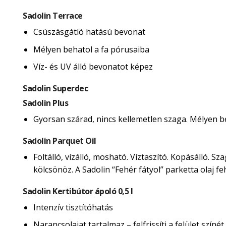
Sadolin Terrace
Csúszásgátló hatású bevonat
Mélyen behatol a fa pórusaiba
Víz- és UV álló bevonatot képez
Sadolin Superdec
Sadolin Plus
Gyorsan szárad, nincs kellemetlen szaga. Mélyen beh
Sadolin Parquet Oil
Foltálló, vízálló, mosható. Víztaszító. Kopásálló. 
kölcsönöz. A Sadolin “Fehér fátyol” parketta olaj 
Sadolin Kertibútor ápoló 0,5 l
Intenzív tisztítóhatás
Narancsolajat tartalmaz – felfrissíti a felület színét