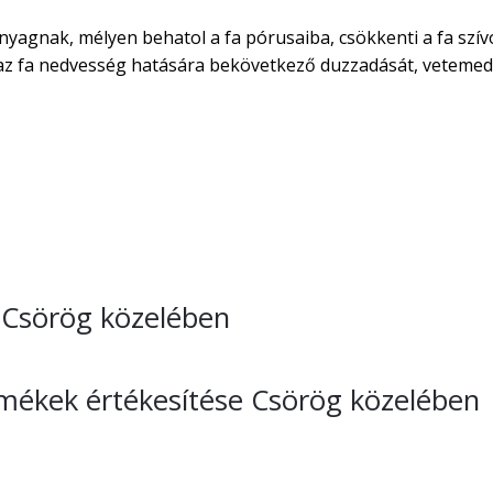
nyagnak, mélyen behatol a fa pórusaiba, csökkenti a fa szív
áraz fa nedvesség hatására bekövetkező duzzadását, vetemed
e Csörög közelében
rmékek értékesítése Csörög közelében