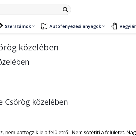
Szerszámok
Autófényezési anyagok
Vegyiá
sörög közelében
közelében
se Csörög közelében
nem pattogzik le a felületről. Nem sötétíti a felületet. Na