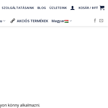
SZOLGÁLTATÁSAINK
BLOG
ÜZLETEINK
KOSÁR /
0
FT
ru
AKCIÓS TERMÉKEK
Magyar
gyon könny alkalmazni.