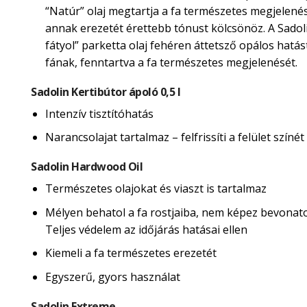
“Natúr” olaj megtartja a fa természetes megjelené
annak erezetét érettebb tónust kölcsönöz. A Sadol
fátyol” parketta olaj fehéren áttetsző opálos hatás
fának, fenntartva a fa természetes megjelenését.
Sadolin Kertibútor ápoló 0,5 l
Intenzív tisztítóhatás
Narancsolajat tartalmaz – felfrissíti a felület színét
Sadolin Hardwood Oil
Természetes olajokat és viaszt is tartalmaz
Mélyen behatol a fa rostjaiba, nem képez bevonatot
Teljes védelem az időjárás hatásai ellen
Kiemeli a fa természetes erezetét
Egyszerű, gyors használat
Sadolin Extreme