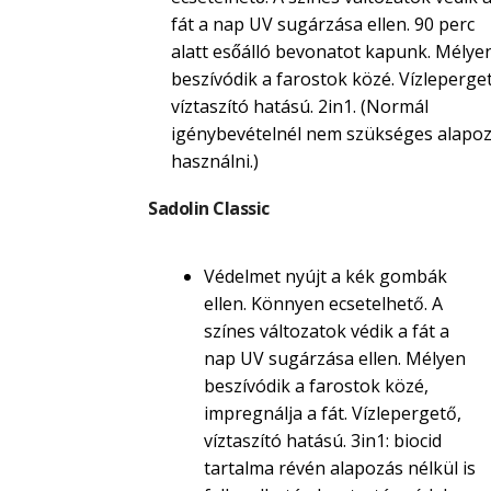
fát a nap UV sugárzása ellen. 90 perc
alatt esőálló bevonatot kapunk. Mélye
beszívódik a farostok közé. Vízleperget
víztaszító hatású. 2in1. (Normál
igénybevételnél nem szükséges alapoz
használni.)
Sadolin Classic
Védelmet nyújt a kék gombák
ellen. Könnyen ecsetelhető. A
színes változatok védik a fát a
nap UV sugárzása ellen. Mélyen
beszívódik a farostok közé,
impregnálja a fát. Vízlepergető,
víztaszító hatású. 3in1: biocid
tartalma révén alapozás nélkül is