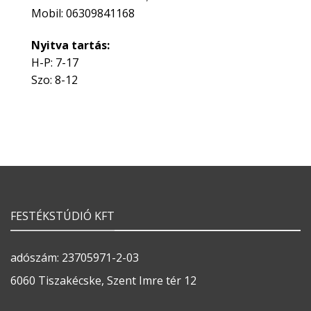
Mobil: 06309841168
Nyitva tartás:
H-P: 7-17
Szo: 8-12
FESTÉKSTÚDIÓ KFT
adószám: 23705971-2-03
6060 Tiszakécske, Szent Imre tér 12