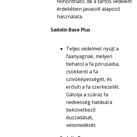
felhordható, de a tartós védelem
érdekében javasolt alapozó
használata.
Sadolin Base Plus
Teljes védelmet nyújt a
faanyagnak, mélyen
behatol a fa pórusaiba,
csökkenti a fa
szívóképességét, és
erősíti a fa szerkezetét.
Gátolja a száraz fa
nedvesség hatására
bekövetkező
duzzadását,
vetemedését.