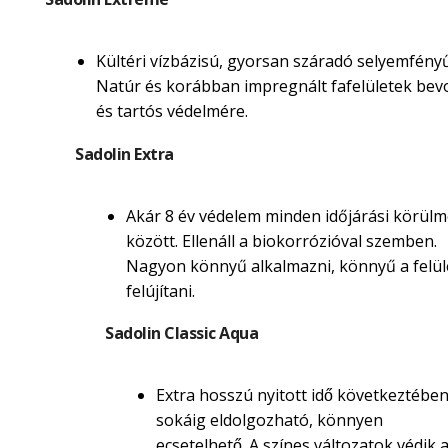
Kültéri vízbázisú, gyorsan száradó selyemfényű
Natúr és korábban impregnált fafelületek be
és tartós védelmére.
Sadolin Extra
Akár 8 év védelem minden időjárási körül
között. Ellenáll a biokorrózióval szemben.
Nagyon könnyű alkalmazni, könnyű a felül
felújítani.
Sadolin Classic Aqua
Extra hosszú nyitott idő következtébe
sokáig eldolgozható, könnyen
ecsetelhető. A színes változatok védik 