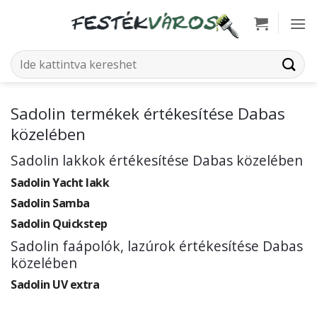
Skip
to
content
Keresés
a
következőre:
Sadolin termékek értékesítése Dabas
közelében
Sadolin lakkok értékesítése Dabas közelében
Sadolin Yacht lakk
Sadolin Samba
Sadolin Quickstep
Sadolin faápolók, lazúrok értékesítése Dabas
közelében
Sadolin UV extra