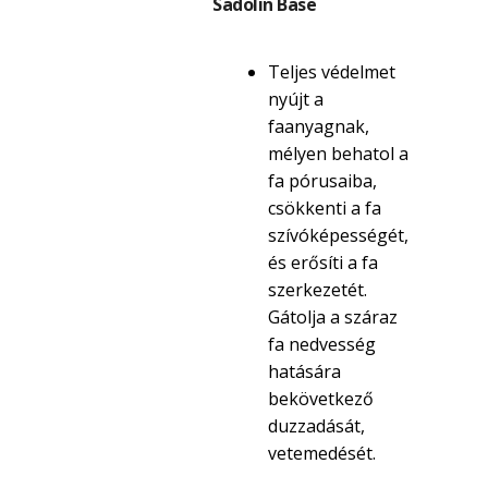
Sadolin Base
Teljes védelmet
nyújt a
faanyagnak,
mélyen behatol a
fa pórusaiba,
csökkenti a fa
szívóképességét,
és erősíti a fa
szerkezetét.
Gátolja a száraz
fa nedvesség
hatására
bekövetkező
duzzadását,
vetemedését.