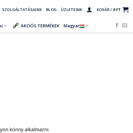
SZOLGÁLTATÁSAINK
BLOG
ÜZLETEINK
KOSÁR /
0
FT
ru
AKCIÓS TERMÉKEK
Magyar
gyon könny alkalmazni.