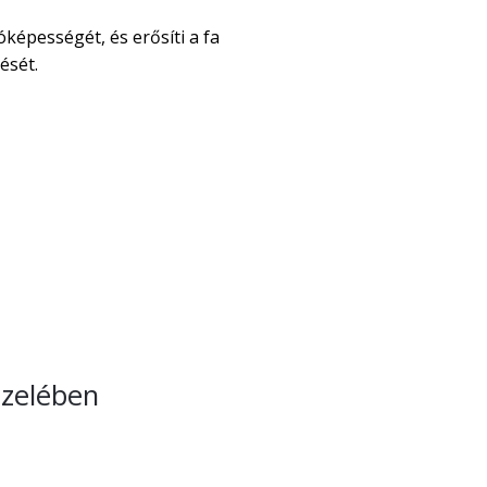
óképességét, és erősíti a fa
ését.
özelében