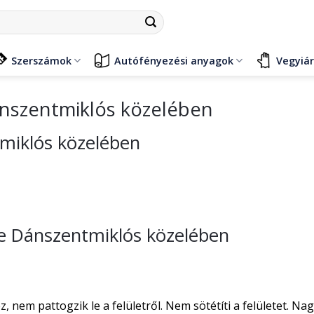
Szerszámok
Autófényezési anyagok
Vegyiá
ánszentmiklós közelében
tmiklós közelében
ése Dánszentmiklós közelében
nem pattogzik le a felületről. Nem sötétíti a felületet. Na