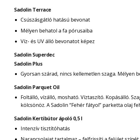
Sadolin Terrace
Csúszásgátló hatású bevonat
Mélyen behatol a fa pórusaiba
Víz- és UV álló bevonatot képez
Sadolin Superdec
Sadolin Plus
Gyorsan szárad, nincs kellemetlen szaga. Mélyen beh
Sadolin Parquet Oil
Foltálló, vízálló, mosható. Víztaszító. Kopásálló. 
kölcsönöz. A Sadolin “Fehér fátyol” parketta olaj 
Sadolin Kertibútor ápoló 0,5 l
Intenzív tisztítóhatás
Narancsolajat tartalmaz – felfrissíti a felület színét