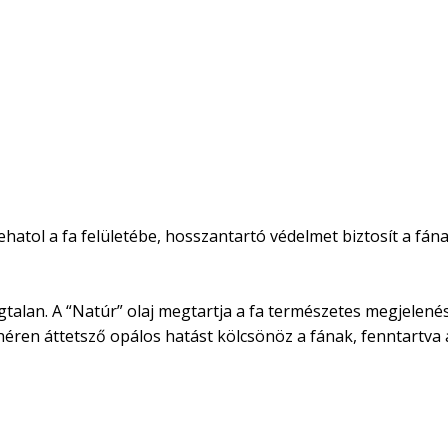
atol a fa felületébe, hosszantartó védelmet biztosít a fának
Szagtalan. A “Natúr” olaj megtartja a fa természetes megjele
fehéren áttetsző opálos hatást kölcsönöz a fának, fenntartva