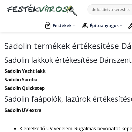
Skip
Keresés
to
a
content
következőre:
Festékek
Építőanyagok
Sadolin termékek értékesítése D
Sadolin lakkok értékesítése Dánszen
Sadolin Yacht lakk
Sadolin Samba
Sadolin Quickstep
Sadolin faápolók, lazúrok értékesít
Sadolin UV extra
Kiemelkedő UV védelem. Rugalmas bevonatot képez, 