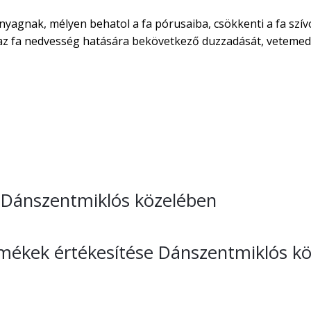
nyagnak, mélyen behatol a fa pórusaiba, csökkenti a fa szív
áraz fa nedvesség hatására bekövetkező duzzadását, vetemed
se Dánszentmiklós közelében
ermékek értékesítése Dánszentmiklós k