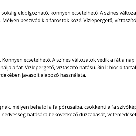
 sokáig eldolgozható, könnyen ecsetelhető. A színes változa
élyen beszívódik a farostok közé. Vízlepergető, víztaszító
 Könnyen ecsetelhető. A színes változatok védik a fát a nap
lja a fát. Vízlepergető, víztaszító hatású. 3in1: biocid tart
rdekében javasolt alapozó használata.
nak, mélyen behatol a fa pórusaiba, csökkenti a fa szívóképe
 fa nedvesség hatására bekövetkező duzzadását, vetemedését