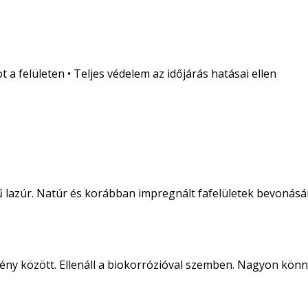
a felületen • Teljes védelem az időjárás hatásai ellen
ű lazúr. Natúr és korábban impregnált fafelületek bevonásá
ny között. Ellenáll a biokorrózióval szemben. Nagyon könnyű