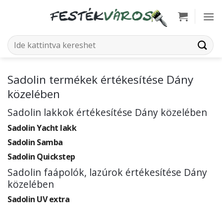
Skip
to
content
Keresés
a
következőre:
Sadolin termékek értékesítése Dány
közelében
Sadolin lakkok értékesítése Dány közelében
Sadolin Yacht lakk
Sadolin Samba
Sadolin Quickstep
Sadolin faápolók, lazúrok értékesítése Dány
közelében
Sadolin UV extra