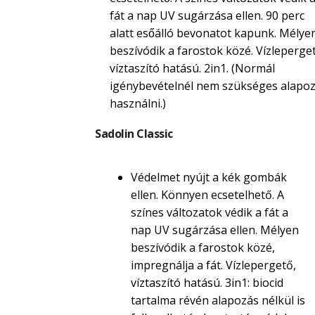
fát a nap UV sugárzása ellen. 90 perc
alatt esőálló bevonatot kapunk. Mélye
beszívódik a farostok közé. Vízleperget
víztaszító hatású. 2in1. (Normál
igénybevételnél nem szükséges alapoz
használni.)
Sadolin Classic
Védelmet nyújt a kék gombák
ellen. Könnyen ecsetelhető. A
színes változatok védik a fát a
nap UV sugárzása ellen. Mélyen
beszívódik a farostok közé,
impregnálja a fát. Vízlepergető,
víztaszító hatású. 3in1: biocid
tartalma révén alapozás nélkül is