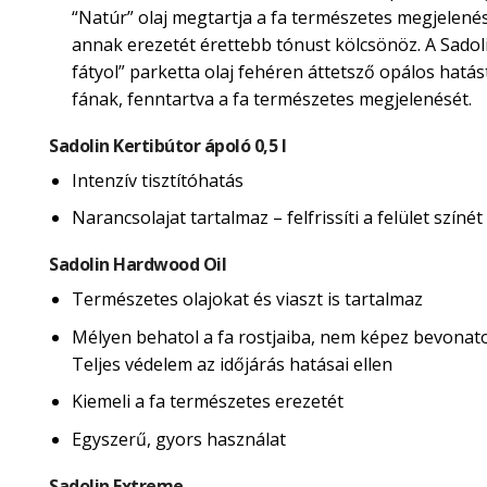
“Natúr” olaj megtartja a fa természetes megjelené
annak erezetét érettebb tónust kölcsönöz. A Sadol
fátyol” parketta olaj fehéren áttetsző opálos hatás
fának, fenntartva a fa természetes megjelenését.
Sadolin Kertibútor ápoló 0,5 l
Intenzív tisztítóhatás
Narancsolajat tartalmaz – felfrissíti a felület színét
Sadolin Hardwood Oil
Természetes olajokat és viaszt is tartalmaz
Mélyen behatol a fa rostjaiba, nem képez bevonatot
Teljes védelem az időjárás hatásai ellen
Kiemeli a fa természetes erezetét
Egyszerű, gyors használat
Sadolin Extreme