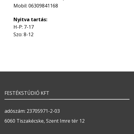
Mobil: 06309841168
Nyitva tartás:
H-P: 7-17
Szo: 8-12
FESTÉKSTÚDIÓ KFT
adószám: 23705971-2-03
6060 Tiszakécske, Szent Imre tér 12