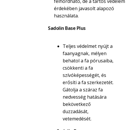
felhordható, de a tartós védelem
érdekében javasolt alapozó
használata.
Sadolin Base Plus
Teljes védelmet nyújt a
faanyagnak, mélyen
behatol a fa pórusaiba,
csökkenti a fa
szívóképességét, és
erősíti a fa szerkezetét.
Gátolja a száraz fa
nedvesség hatására
bekövetkező
duzzadását,
vetemedését.