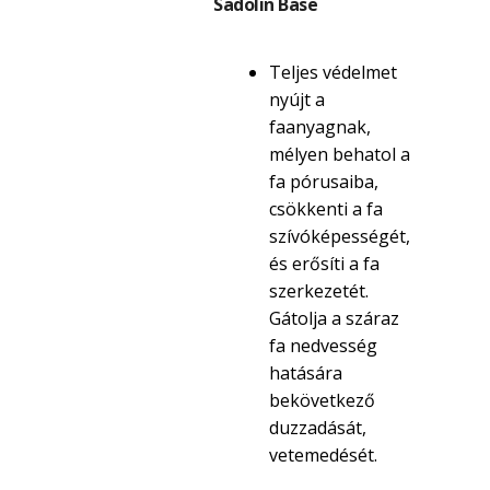
Sadolin Base
Teljes védelmet
nyújt a
faanyagnak,
mélyen behatol a
fa pórusaiba,
csökkenti a fa
szívóképességét,
és erősíti a fa
szerkezetét.
Gátolja a száraz
fa nedvesség
hatására
bekövetkező
duzzadását,
vetemedését.