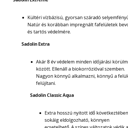
Kültéri vízbázisú, gyorsan száradó selyemfényű
Natúr és korábban impregnált fafelületek be
és tartós védelmére.
Sadolin Extra
Akár 8 év védelem minden időjárási körül
között. Ellenáll a biokorrózióval szemben.
Nagyon könnyű alkalmazni, könnyű a felül
felújítani.
Sadolin Classic Aqua
Extra hosszú nyitott idő következtébe
sokáig eldolgozható, könnyen
ecsetelhető. A színes változatok védik 