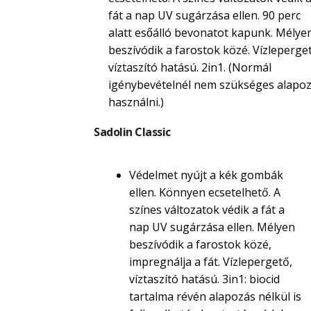
fát a nap UV sugárzása ellen. 90 perc
alatt esőálló bevonatot kapunk. Mélye
beszívódik a farostok közé. Vízleperget
víztaszító hatású. 2in1. (Normál
igénybevételnél nem szükséges alapoz
használni.)
Sadolin Classic
Védelmet nyújt a kék gombák
ellen. Könnyen ecsetelhető. A
színes változatok védik a fát a
nap UV sugárzása ellen. Mélyen
beszívódik a farostok közé,
impregnálja a fát. Vízlepergető,
víztaszító hatású. 3in1: biocid
tartalma révén alapozás nélkül is