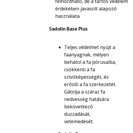
felhordható, de a tartós védelem
érdekében javasolt alapozó
használata.
Sadolin Base Plus
Teljes védelmet nyújt a
faanyagnak, mélyen
behatol a fa pórusaiba,
csökkenti a fa
szívóképességét, és
erősíti a fa szerkezetét.
Gátolja a száraz fa
nedvesség hatására
bekövetkező
duzzadását,
vetemedését.