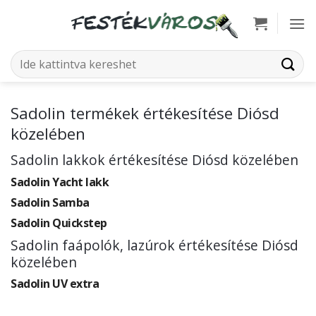
Skip
to
content
Keresés
a
következőre:
Sadolin termékek értékesítése Diósd
közelében
Sadolin lakkok értékesítése Diósd közelében
Sadolin Yacht lakk
Sadolin Samba
Sadolin Quickstep
Sadolin faápolók, lazúrok értékesítése Diósd
közelében
Sadolin UV extra