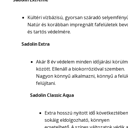
Kültéri vízbázisú, gyorsan száradó selyemfényű
Natúr és korábban impregnált fafelületek be
és tartós védelmére.
Sadolin Extra
Akár 8 év védelem minden időjárási körül
között. Ellenáll a biokorrózióval szemben.
Nagyon könnyű alkalmazni, könnyű a felül
felújítani.
Sadolin Classic Aqua
Extra hosszú nyitott idő következtébe
sokáig eldolgozható, könnyen
ecsetelhető. A színes változatok védik 