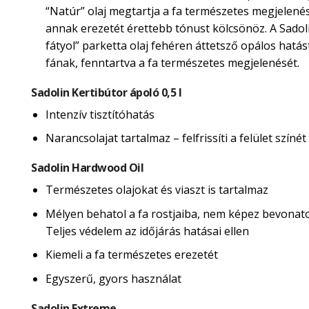
“Natúr” olaj megtartja a fa természetes megjelené
annak erezetét érettebb tónust kölcsönöz. A Sadol
fátyol” parketta olaj fehéren áttetsző opálos hatás
fának, fenntartva a fa természetes megjelenését.
Sadolin Kertibútor ápoló 0,5 l
Intenzív tisztítóhatás
Narancsolajat tartalmaz – felfrissíti a felület színét
Sadolin Hardwood Oil
Természetes olajokat és viaszt is tartalmaz
Mélyen behatol a fa rostjaiba, nem képez bevonatot
Teljes védelem az időjárás hatásai ellen
Kiemeli a fa természetes erezetét
Egyszerű, gyors használat
Sadolin Extreme