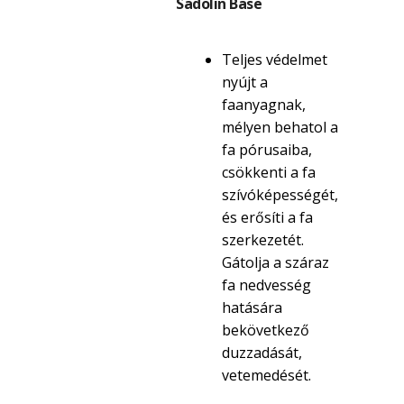
Sadolin Base
Teljes védelmet
nyújt a
faanyagnak,
mélyen behatol a
fa pórusaiba,
csökkenti a fa
szívóképességét,
és erősíti a fa
szerkezetét.
Gátolja a száraz
fa nedvesség
hatására
bekövetkező
duzzadását,
vetemedését.