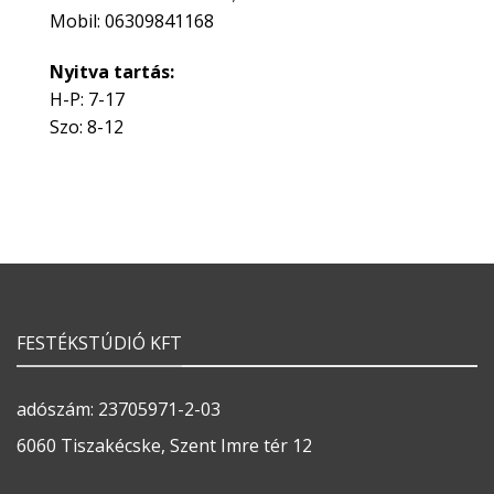
Mobil: 06309841168
Nyitva tartás:
H-P: 7-17
Szo: 8-12
FESTÉKSTÚDIÓ KFT
adószám: 23705971-2-03
6060 Tiszakécske, Szent Imre tér 12