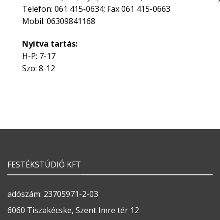
Telefon: 061 415-0634; Fax 061 415-0663
Mobil: 06309841168
Nyitva tartás:
H-P: 7-17
Szo: 8-12
FESTÉKSTÚDIÓ KFT
adószám: 23705971-2-03
6060 Tiszakécske, Szent Imre tér 12