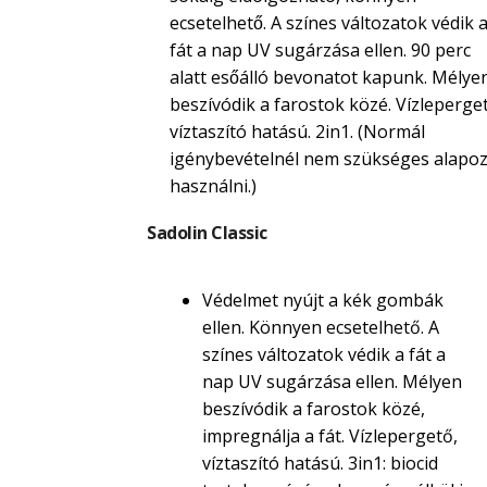
ecsetelhető. A színes változatok védik 
fát a nap UV sugárzása ellen. 90 perc
alatt esőálló bevonatot kapunk. Mélye
beszívódik a farostok közé. Vízleperget
víztaszító hatású. 2in1. (Normál
igénybevételnél nem szükséges alapoz
használni.)
Sadolin Classic
Védelmet nyújt a kék gombák
ellen. Könnyen ecsetelhető. A
színes változatok védik a fát a
nap UV sugárzása ellen. Mélyen
beszívódik a farostok közé,
impregnálja a fát. Vízlepergető,
víztaszító hatású. 3in1: biocid