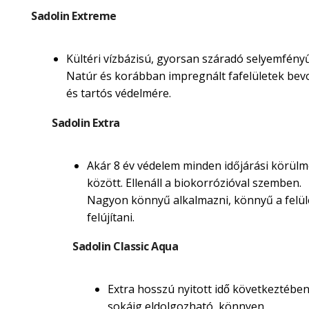
Sadolin Extreme
Kültéri vízbázisú, gyorsan száradó selyemfényű
Natúr és korábban impregnált fafelületek be
és tartós védelmére.
Sadolin Extra
Akár 8 év védelem minden időjárási körül
között. Ellenáll a biokorrózióval szemben.
Nagyon könnyű alkalmazni, könnyű a felül
felújítani.
Sadolin Classic Aqua
Extra hosszú nyitott idő következtébe
sokáig eldolgozható, könnyen