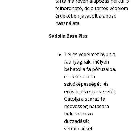
tartalma révén alapozás nélkül is
felhordható, de a tartós védelem
érdekében javasolt alapozó
használata.
Sadolin Base Plus
Teljes védelmet nyújt a
faanyagnak, mélyen
behatol a fa pórusaiba,
csökkenti a fa
szívóképességét, és
erősíti a fa szerkezetét.
Gátolja a száraz fa
nedvesség hatására
bekövetkező
duzzadását,
vetemedését.