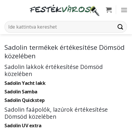
Skip
to
content
Keresés
a
következőre:
Sadolin termékek értékesítése Dömsöd
közelében
Sadolin lakkok értékesítése Dömsöd
közelében
Sadolin Yacht lakk
Sadolin Samba
Sadolin Quickstep
Sadolin faápolók, lazúrok értékesítése
Dömsöd közelében
Sadolin UV extra