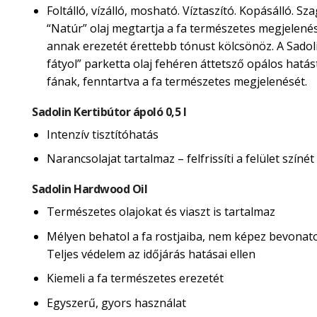
Foltálló, vízálló, mosható. Víztaszító. Kopásálló. Sza
“Natúr” olaj megtartja a fa természetes megjelené
annak erezetét érettebb tónust kölcsönöz. A Sadol
fátyol” parketta olaj fehéren áttetsző opálos hatás
fának, fenntartva a fa természetes megjelenését.
Sadolin Kertibútor ápoló 0,5 l
Intenzív tisztítóhatás
Narancsolajat tartalmaz – felfrissíti a felület színét
Sadolin Hardwood Oil
Természetes olajokat és viaszt is tartalmaz
Mélyen behatol a fa rostjaiba, nem képez bevonatot
Teljes védelem az időjárás hatásai ellen
Kiemeli a fa természetes erezetét
Egyszerű, gyors használat