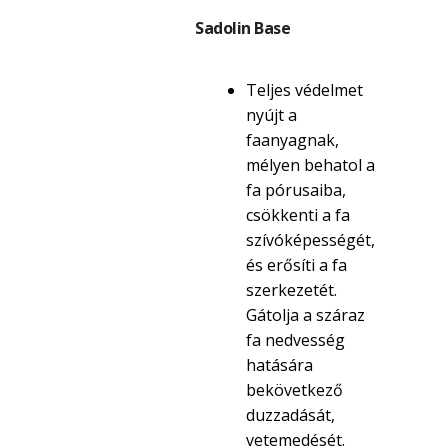
Sadolin Base
Teljes védelmet
nyújt a
faanyagnak,
mélyen behatol a
fa pórusaiba,
csökkenti a fa
szívóképességét,
és erősíti a fa
szerkezetét.
Gátolja a száraz
fa nedvesség
hatására
bekövetkező
duzzadását,
vetemedését.