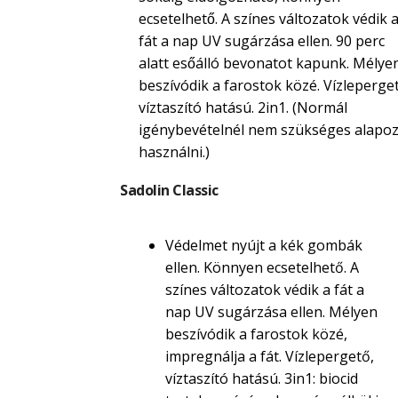
ecsetelhető. A színes változatok védik 
fát a nap UV sugárzása ellen. 90 perc
alatt esőálló bevonatot kapunk. Mélye
beszívódik a farostok közé. Vízleperget
víztaszító hatású. 2in1. (Normál
igénybevételnél nem szükséges alapoz
használni.)
Sadolin Classic
Védelmet nyújt a kék gombák
ellen. Könnyen ecsetelhető. A
színes változatok védik a fát a
nap UV sugárzása ellen. Mélyen
beszívódik a farostok közé,
impregnálja a fát. Vízlepergető,
víztaszító hatású. 3in1: biocid