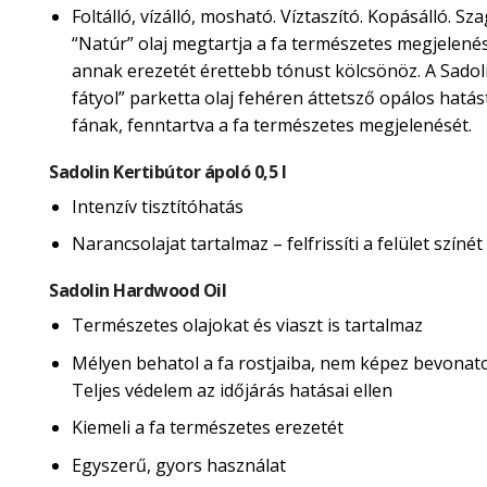
Foltálló, vízálló, mosható. Víztaszító. Kopásálló. Sza
“Natúr” olaj megtartja a fa természetes megjelené
annak erezetét érettebb tónust kölcsönöz. A Sadol
fátyol” parketta olaj fehéren áttetsző opálos hatás
fának, fenntartva a fa természetes megjelenését.
Sadolin Kertibútor ápoló 0,5 l
Intenzív tisztítóhatás
Narancsolajat tartalmaz – felfrissíti a felület színét
Sadolin Hardwood Oil
Természetes olajokat és viaszt is tartalmaz
Mélyen behatol a fa rostjaiba, nem képez bevonatot
Teljes védelem az időjárás hatásai ellen
Kiemeli a fa természetes erezetét
Egyszerű, gyors használat