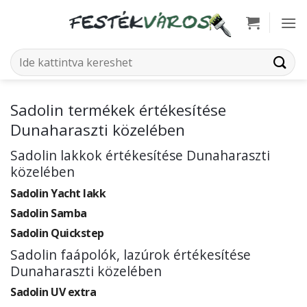
Skip
to
content
Keresés
a
következőre:
Sadolin termékek értékesítése
Dunaharaszti közelében
Sadolin lakkok értékesítése Dunaharaszti
közelében
Sadolin Yacht lakk
Sadolin Samba
Sadolin Quickstep
Sadolin faápolók, lazúrok értékesítése
Dunaharaszti közelében
Sadolin UV extra