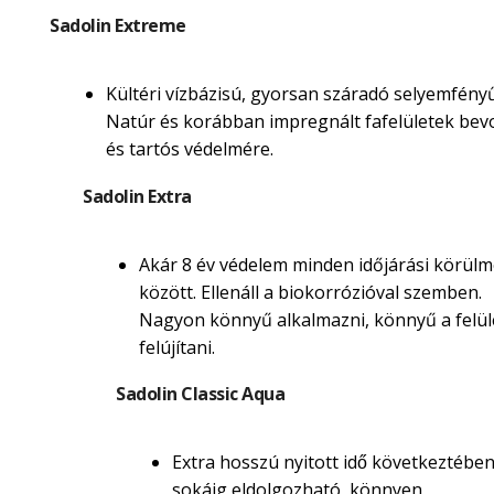
Sadolin Extreme
Kültéri vízbázisú, gyorsan száradó selyemfényű
Natúr és korábban impregnált fafelületek be
és tartós védelmére.
Sadolin Extra
Akár 8 év védelem minden időjárási körül
között. Ellenáll a biokorrózióval szemben.
Nagyon könnyű alkalmazni, könnyű a felül
felújítani.
Sadolin Classic Aqua
Extra hosszú nyitott idő következtébe
sokáig eldolgozható, könnyen