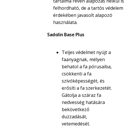
tartalma révén alapozás nélkül is
felhordható, de a tartós védelem
érdekében javasolt alapozó
használata.
Sadolin Base Plus
Teljes védelmet nyújt a
faanyagnak, mélyen
behatol a fa pórusaiba,
csökkenti a fa
szívóképességét, és
erősíti a fa szerkezetét.
Gátolja a száraz fa
nedvesség hatására
bekövetkező
duzzadását,
vetemedését.