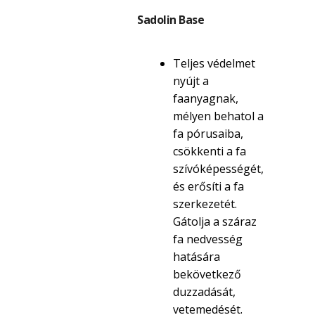
Sadolin Base
Teljes védelmet
nyújt a
faanyagnak,
mélyen behatol a
fa pórusaiba,
csökkenti a fa
szívóképességét,
és erősíti a fa
szerkezetét.
Gátolja a száraz
fa nedvesség
hatására
bekövetkező
duzzadását,
vetemedését.