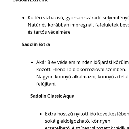
Kültéri vízbázisú, gyorsan száradó selyemfényű
Natúr és korábban impregnált fafelületek be
és tartós védelmére.
Sadolin Extra
Akár 8 év védelem minden időjárási körül
között. Ellenáll a biokorrózióval szemben.
Nagyon könnyű alkalmazni, könnyű a felül
felújítani.
Sadolin Classic Aqua
Extra hosszú nyitott idő következtébe
sokáig eldolgozható, könnyen
ecsetelhető. A színes változatok védik 