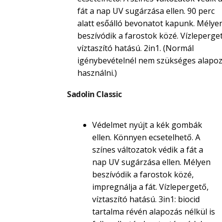
fát a nap UV sugárzása ellen. 90 perc
alatt esőálló bevonatot kapunk. Mélye
beszívódik a farostok közé. Vízleperget
víztaszító hatású. 2in1. (Normál
igénybevételnél nem szükséges alapoz
használni.)
Sadolin Classic
Védelmet nyújt a kék gombák
ellen. Könnyen ecsetelhető. A
színes változatok védik a fát a
nap UV sugárzása ellen. Mélyen
beszívódik a farostok közé,
impregnálja a fát. Vízlepergető,
víztaszító hatású. 3in1: biocid
tartalma révén alapozás nélkül is