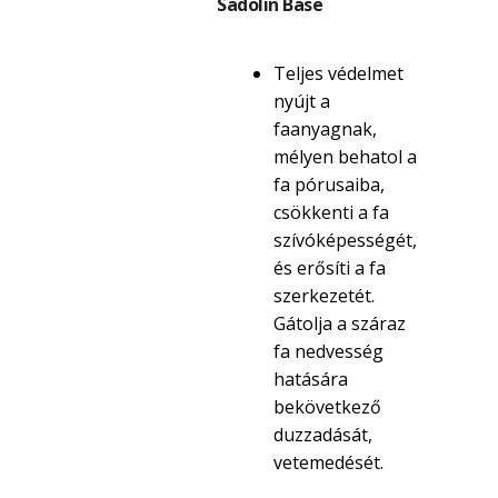
Sadolin Base
Teljes védelmet
nyújt a
faanyagnak,
mélyen behatol a
fa pórusaiba,
csökkenti a fa
szívóképességét,
és erősíti a fa
szerkezetét.
Gátolja a száraz
fa nedvesség
hatására
bekövetkező
duzzadását,
vetemedését.