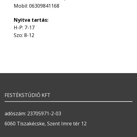
Mobil: 06309841168
Nyitva tartás:
H-P: 7-17
Szo: 8-12
FESTÉKSTÚDIÓ KFT
adószám: 23705971-2-03
6060 Tiszakécske, Szent Imre tér 12