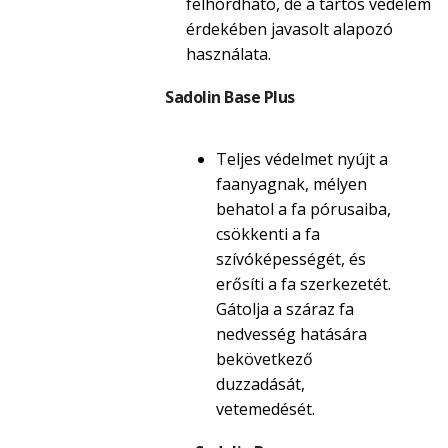
felhordható, de a tartós védelem
érdekében javasolt alapozó
használata.
Sadolin Base Plus
Teljes védelmet nyújt a
faanyagnak, mélyen
behatol a fa pórusaiba,
csökkenti a fa
szívóképességét, és
erősíti a fa szerkezetét.
Gátolja a száraz fa
nedvesség hatására
bekövetkező
duzzadását,
vetemedését.