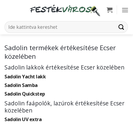
Skip
to
content
Keresés
a
következőre:
Sadolin termékek értékesítése Ecser
közelében
Sadolin lakkok értékesítése Ecser közelében
Sadolin Yacht lakk
Sadolin Samba
Sadolin Quickstep
Sadolin faápolók, lazúrok értékesítése Ecser
közelében
Sadolin UV extra