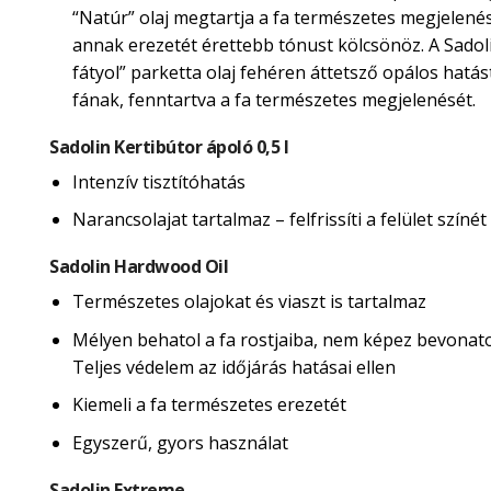
“Natúr” olaj megtartja a fa természetes megjelené
annak erezetét érettebb tónust kölcsönöz. A Sadol
fátyol” parketta olaj fehéren áttetsző opálos hatás
fának, fenntartva a fa természetes megjelenését.
Sadolin Kertibútor ápoló 0,5 l
Intenzív tisztítóhatás
Narancsolajat tartalmaz – felfrissíti a felület színét
Sadolin Hardwood Oil
Természetes olajokat és viaszt is tartalmaz
Mélyen behatol a fa rostjaiba, nem képez bevonatot
Teljes védelem az időjárás hatásai ellen
Kiemeli a fa természetes erezetét
Egyszerű, gyors használat
Sadolin Extreme