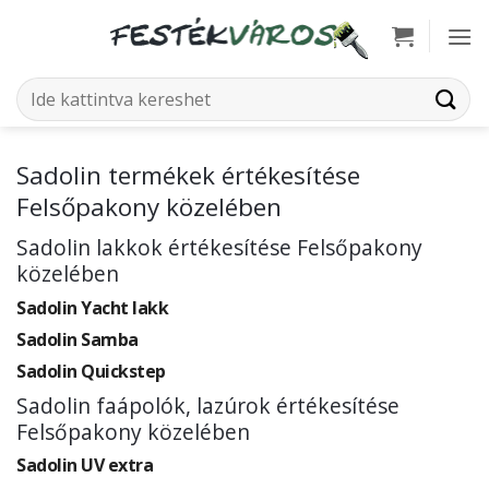
Skip
to
content
Keresés
a
következőre:
Sadolin termékek értékesítése
Felsőpakony közelében
Sadolin lakkok értékesítése Felsőpakony
közelében
Sadolin Yacht lakk
Sadolin Samba
Sadolin Quickstep
Sadolin faápolók, lazúrok értékesítése
Felsőpakony közelében
Sadolin UV extra