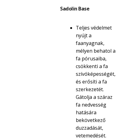
Sadolin Base
Teljes védelmet
nyújt a
faanyagnak,
mélyen behatol a
fa pórusaiba,
csökkenti a fa
szívóképességét,
és erősíti a fa
szerkezetét.
Gátolja a száraz
fa nedvesség
hatására
bekövetkező
duzzadását,
vetemedését.