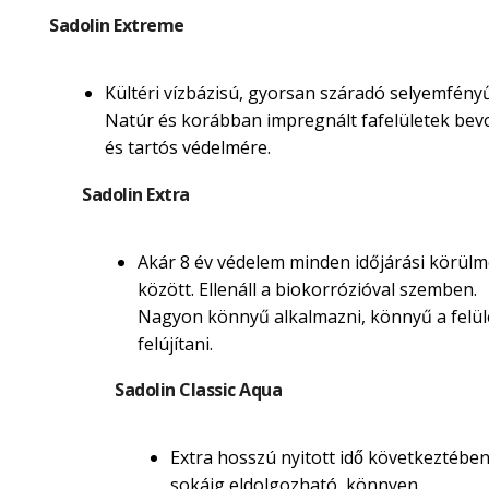
Sadolin Extreme
Kültéri vízbázisú, gyorsan száradó selyemfényű
Natúr és korábban impregnált fafelületek be
és tartós védelmére.
Sadolin Extra
Akár 8 év védelem minden időjárási körül
között. Ellenáll a biokorrózióval szemben.
Nagyon könnyű alkalmazni, könnyű a felül
felújítani.
Sadolin Classic Aqua
Extra hosszú nyitott idő következtébe
sokáig eldolgozható, könnyen