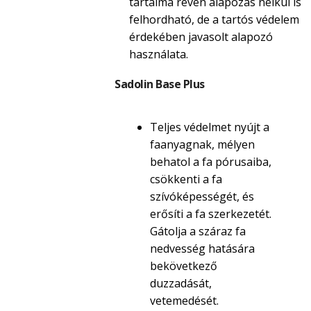
tartalma révén alapozás nélkül is
felhordható, de a tartós védelem
érdekében javasolt alapozó
használata.
Sadolin Base Plus
Teljes védelmet nyújt a
faanyagnak, mélyen
behatol a fa pórusaiba,
csökkenti a fa
szívóképességét, és
erősíti a fa szerkezetét.
Gátolja a száraz fa
nedvesség hatására
bekövetkező
duzzadását,
vetemedését.