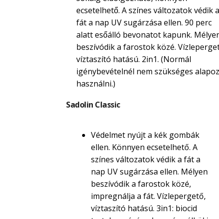
ecsetelhető. A színes változatok védik 
fát a nap UV sugárzása ellen. 90 perc
alatt esőálló bevonatot kapunk. Mélye
beszívódik a farostok közé. Vízleperget
víztaszító hatású. 2in1. (Normál
igénybevételnél nem szükséges alapoz
használni.)
Sadolin Classic
Védelmet nyújt a kék gombák
ellen. Könnyen ecsetelhető. A
színes változatok védik a fát a
nap UV sugárzása ellen. Mélyen
beszívódik a farostok közé,
impregnálja a fát. Vízlepergető,
víztaszító hatású. 3in1: biocid