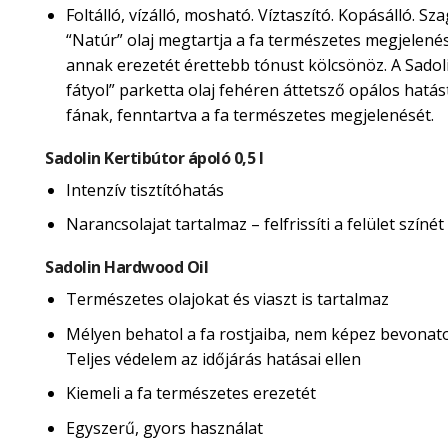
Foltálló, vízálló, mosható. Víztaszító. Kopásálló. Sza
“Natúr” olaj megtartja a fa természetes megjelené
annak erezetét érettebb tónust kölcsönöz. A Sadol
fátyol” parketta olaj fehéren áttetsző opálos hatás
fának, fenntartva a fa természetes megjelenését.
Sadolin Kertibútor ápoló 0,5 l
Intenzív tisztítóhatás
Narancsolajat tartalmaz – felfrissíti a felület színét
Sadolin Hardwood Oil
Természetes olajokat és viaszt is tartalmaz
Mélyen behatol a fa rostjaiba, nem képez bevonatot
Teljes védelem az időjárás hatásai ellen
Kiemeli a fa természetes erezetét
Egyszerű, gyors használat