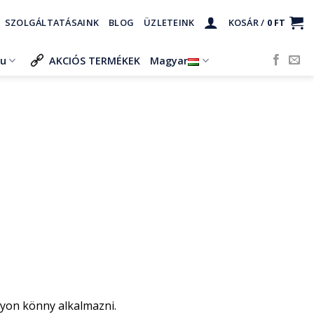
SZOLGÁLTATÁSAINK
BLOG
ÜZLETEINK
KOSÁR /
0
FT
ru
AKCIÓS TERMÉKEK
Magyar
gyon könny alkalmazni.