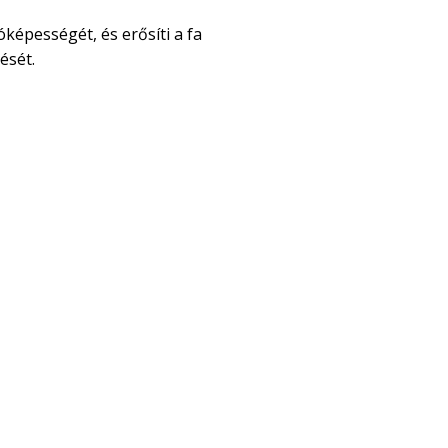
óképességét, és erősíti a fa
ését.
n