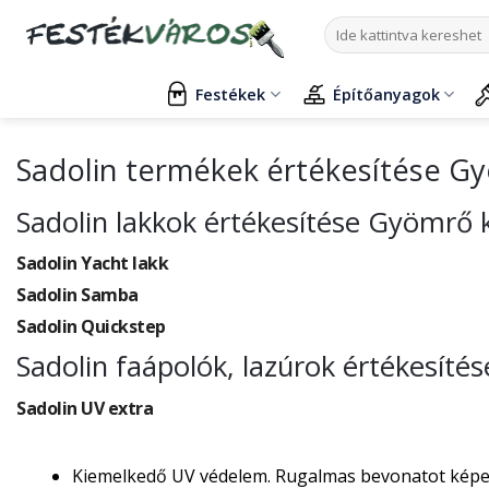
Skip
Keresés
to
a
content
következőre:
Festékek
Építőanyagok
Sadolin termékek értékesítése G
Sadolin lakkok értékesítése Gyömrő 
Sadolin Yacht lakk
Sadolin Samba
Sadolin Quickstep
Sadolin faápolók, lazúrok értékesít
Sadolin UV extra
Kiemelkedő UV védelem. Rugalmas bevonatot képez, 