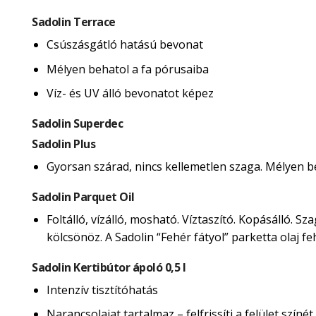
Sadolin Terrace
Csúszásgátló hatású bevonat
Mélyen behatol a fa pórusaiba
Víz- és UV álló bevonatot képez
Sadolin Superdec
Sadolin Plus
Gyorsan szárad, nincs kellemetlen szaga. Mélyen beh
Sadolin Parquet Oil
Foltálló, vízálló, mosható. Víztaszító. Kopásálló. 
kölcsönöz. A Sadolin “Fehér fátyol” parketta olaj 
Sadolin Kertibútor ápoló 0,5 l
Intenzív tisztítóhatás
Narancsolajat tartalmaz – felfrissíti a felület színét