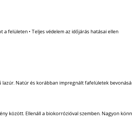
a felületen • Teljes védelem az időjárás hatásai ellen
ű lazúr. Natúr és korábban impregnált fafelületek bevonásá
ny között. Ellenáll a biokorrózióval szemben. Nagyon könnyű