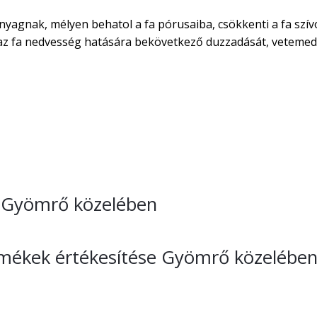
nyagnak, mélyen behatol a fa pórusaiba, csökkenti a fa szív
áraz fa nedvesség hatására bekövetkező duzzadását, vetemed
se Gyömrő közelében
ermékek értékesítése Gyömrő közelébe