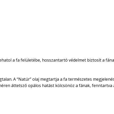
atol a fa felületébe, hosszantartó védelmet biztosít a fának
Szagtalan. A “Natúr” olaj megtartja a fa természetes megjele
fehéren áttetsző opálos hatást kölcsönöz a fának, fenntartva