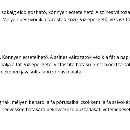
 sokáig eldolgozható, könnyen ecsetelhető. A színes változa
élyen beszívódik a farostok közé. Vízlepergető, víztaszító
 Könnyen ecsetelhető. A színes változatok védik a fát a nap
lja a fát. Vízlepergető, víztaszító hatású. 3in1: biocid tart
rdekében javasolt alapozó használata.
nak, mélyen behatol a fa pórusaiba, csökkenti a fa szívóképe
 fa nedvesség hatására bekövetkező duzzadását, vetemedését