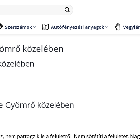
Szerszámok
Autófényezési anyagok
Vegyiá
yömrő közelében
közelében
ése Gyömrő közelében
nem pattogzik le a felületről. Nem sötétíti a felületet. Na