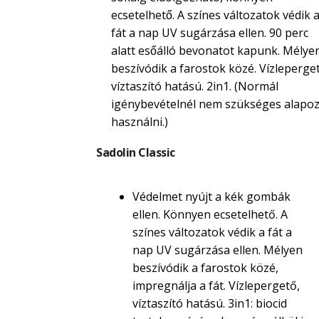
ecsetelhető. A színes változatok védik 
fát a nap UV sugárzása ellen. 90 perc
alatt esőálló bevonatot kapunk. Mélye
beszívódik a farostok közé. Vízleperget
víztaszító hatású. 2in1. (Normál
igénybevételnél nem szükséges alapoz
használni.)
Sadolin Classic
Védelmet nyújt a kék gombák
ellen. Könnyen ecsetelhető. A
színes változatok védik a fát a
nap UV sugárzása ellen. Mélyen
beszívódik a farostok közé,
impregnálja a fát. Vízlepergető,
víztaszító hatású. 3in1: biocid