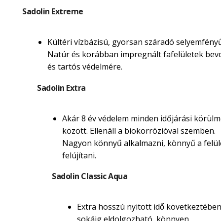
Sadolin Extreme
Kültéri vízbázisú, gyorsan száradó selyemfényű
Natúr és korábban impregnált fafelületek be
és tartós védelmére.
Sadolin Extra
Akár 8 év védelem minden időjárási körül
között. Ellenáll a biokorrózióval szemben.
Nagyon könnyű alkalmazni, könnyű a felül
felújítani.
Sadolin Classic Aqua
Extra hosszú nyitott idő következtébe
sokáig eldolgozható, könnyen