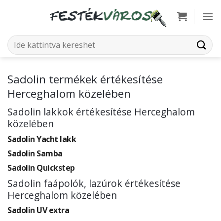
Skip
to
content
Keresés
a
következőre:
Sadolin termékek értékesítése
Herceghalom közelében
Sadolin lakkok értékesítése Herceghalom
közelében
Sadolin Yacht lakk
Sadolin Samba
Sadolin Quickstep
Sadolin faápolók, lazúrok értékesítése
Herceghalom közelében
Sadolin UV extra