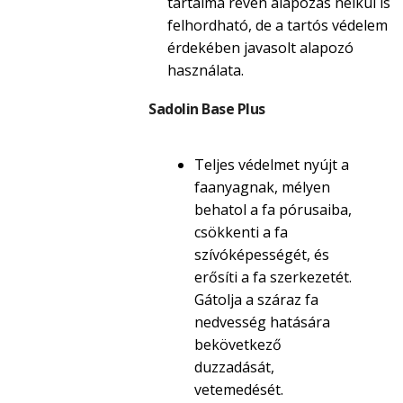
tartalma révén alapozás nélkül is
felhordható, de a tartós védelem
érdekében javasolt alapozó
használata.
Sadolin Base Plus
Teljes védelmet nyújt a
faanyagnak, mélyen
behatol a fa pórusaiba,
csökkenti a fa
szívóképességét, és
erősíti a fa szerkezetét.
Gátolja a száraz fa
nedvesség hatására
bekövetkező
duzzadását,
vetemedését.