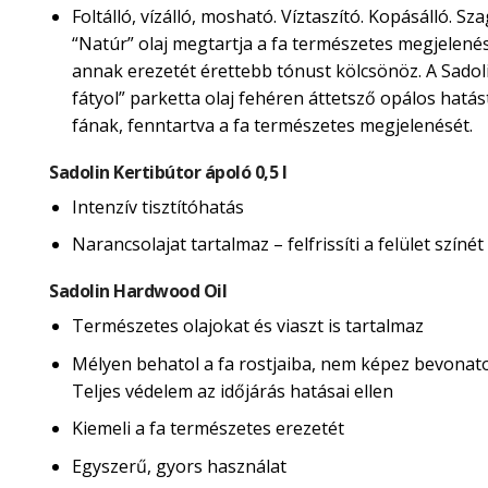
Foltálló, vízálló, mosható. Víztaszító. Kopásálló. Sza
“Natúr” olaj megtartja a fa természetes megjelené
annak erezetét érettebb tónust kölcsönöz. A Sadol
fátyol” parketta olaj fehéren áttetsző opálos hatás
fának, fenntartva a fa természetes megjelenését.
Sadolin Kertibútor ápoló 0,5 l
Intenzív tisztítóhatás
Narancsolajat tartalmaz – felfrissíti a felület színét
Sadolin Hardwood Oil
Természetes olajokat és viaszt is tartalmaz
Mélyen behatol a fa rostjaiba, nem képez bevonatot
Teljes védelem az időjárás hatásai ellen
Kiemeli a fa természetes erezetét
Egyszerű, gyors használat