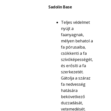
Sadolin Base
Teljes védelmet
nyújt a
faanyagnak,
mélyen behatol a
fa pórusaiba,
csökkenti a fa
szívóképességét,
és erősíti a fa
szerkezetét.
Gátolja a száraz
fa nedvesség
hatására
bekövetkező
duzzadását,
vetemedését.