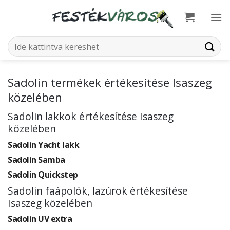
Skip
to
content
Keresés
a
következőre:
Sadolin termékek értékesítése Isaszeg
közelében
Sadolin lakkok értékesítése Isaszeg
közelében
Sadolin Yacht lakk
Sadolin Samba
Sadolin Quickstep
Sadolin faápolók, lazúrok értékesítése
Isaszeg közelében
Sadolin UV extra