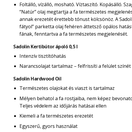
Foltálló, vízálló, mosható. Víztaszító. Kopásálló. Sza
“Natúr” olaj megtartja a fa természetes megjelené
annak erezetét érettebb tónust kölcsönöz. A Sadol
fátyol” parketta olaj fehéren áttetsző opálos hatás
fának, fenntartva a fa természetes megjelenését.
Sadolin Kertibútor ápoló 0,5 l
Intenzív tisztítóhatás
Narancsolajat tartalmaz – felfrissíti a felület színét
Sadolin Hardwood Oil
Természetes olajokat és viaszt is tartalmaz
Mélyen behatol a fa rostjaiba, nem képez bevonatot
Teljes védelem az időjárás hatásai ellen
Kiemeli a fa természetes erezetét
Egyszerű, gyors használat