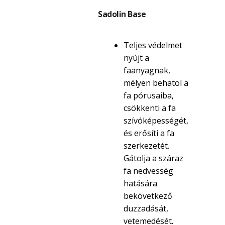
Sadolin Base
Teljes védelmet
nyújt a
faanyagnak,
mélyen behatol a
fa pórusaiba,
csökkenti a fa
szívóképességét,
és erősíti a fa
szerkezetét.
Gátolja a száraz
fa nedvesség
hatására
bekövetkező
duzzadását,
vetemedését.