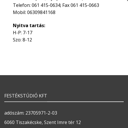
Telefon: 061 415-0634; Fax 061 415-0663
Mobil: 06309841168
Nyitva tartás:
H-P: 7-17
Szo: 8-12
FESTÉKSTÚDIÓ KFT
adószám: 23705971-2-03
6060 Tiszakécske, Szent Imre tér 12