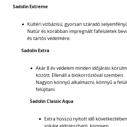
Sadolin Extreme
Kültéri vízbázisú, gyorsan száradó selyemfényű
Natúr és korábban impregnált fafelületek be
és tartós védelmére.
Sadolin Extra
Akár 8 év védelem minden időjárási körül
között. Ellenáll a biokorrózióval szemben.
Nagyon könnyű alkalmazni, könnyű a felül
felújítani.
Sadolin Classic Aqua
Extra hosszú nyitott idő következtébe
sokáig eldolgozható, könnyen