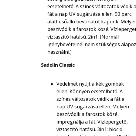
ecsetelhető. A színes változatok védik 
fát a nap UV sugárzása ellen. 90 perc
alatt esőálló bevonatot kapunk. Mélye
beszívódik a farostok közé. Vízleperget
víztaszító hatású. 2in1. (Normál
igénybevételnél nem szükséges alapoz
használni.)
Sadolin Classic
Védelmet nyújt a kék gombák
ellen. Könnyen ecsetelhető. A
színes változatok védik a fát a
nap UV sugárzása ellen. Mélyen
beszívódik a farostok közé,
impregnálja a fát. Vízlepergető,
víztaszító hatású. 3in1: biocid