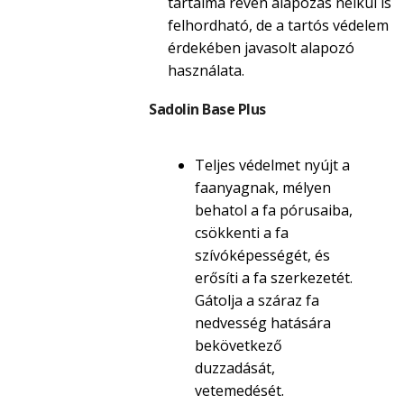
tartalma révén alapozás nélkül is
felhordható, de a tartós védelem
érdekében javasolt alapozó
használata.
Sadolin Base Plus
Teljes védelmet nyújt a
faanyagnak, mélyen
behatol a fa pórusaiba,
csökkenti a fa
szívóképességét, és
erősíti a fa szerkezetét.
Gátolja a száraz fa
nedvesség hatására
bekövetkező
duzzadását,
vetemedését.