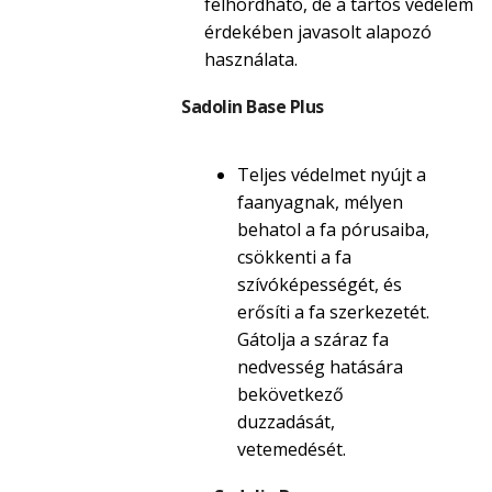
felhordható, de a tartós védelem
érdekében javasolt alapozó
használata.
Sadolin Base Plus
Teljes védelmet nyújt a
faanyagnak, mélyen
behatol a fa pórusaiba,
csökkenti a fa
szívóképességét, és
erősíti a fa szerkezetét.
Gátolja a száraz fa
nedvesség hatására
bekövetkező
duzzadását,
vetemedését.