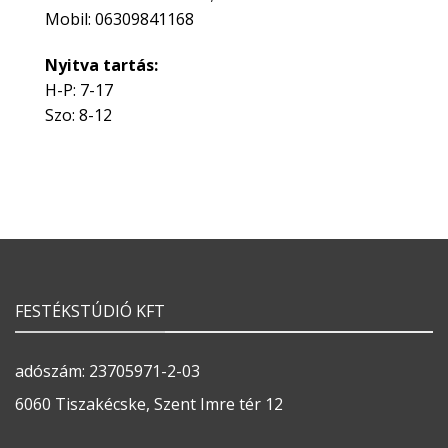
Mobil: 06309841168
Nyitva tartás:
H-P: 7-17
Szo: 8-12
FESTÉKSTÚDIÓ KFT
adószám: 23705971-2-03
6060 Tiszakécske, Szent Imre tér 12