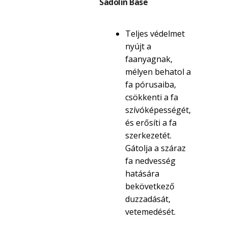
Sadolin Base
Teljes védelmet
nyújt a
faanyagnak,
mélyen behatol a
fa pórusaiba,
csökkenti a fa
szívóképességét,
és erősíti a fa
szerkezetét.
Gátolja a száraz
fa nedvesség
hatására
bekövetkező
duzzadását,
vetemedését.