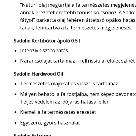
“Natúr” olaj megtartja a fa természetes megjelené
annak erezetét érettebb tónust kölcsönöz. A Sadol
fátyol” parketta olaj fehéren áttetsző opálos hatás
fának, fenntartva a fa természetes megjelenését.
Sadolin Kertibútor ápoló 0,5 l
Intenzív tisztítóhatás
Narancsolajat tartalmaz – felfrissíti a felület színét
Sadolin Hardwood Oil
Természetes olajokat és viaszt is tartalmaz
Mélyen behatol a fa rostjaiba, nem képez bevonatot
Teljes védelem az időjárás hatásai ellen
Kiemeli a fa természetes erezetét
Egyszerű, gyors használat
Sadolin Extreme