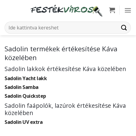
Skip
to
content
Keresés
a
következőre:
Sadolin termékek értékesítése Káva
közelében
Sadolin lakkok értékesítése Káva közelében
Sadolin Yacht lakk
Sadolin Samba
Sadolin Quickstep
Sadolin faápolók, lazúrok értékesítése Káva
közelében
Sadolin UV extra