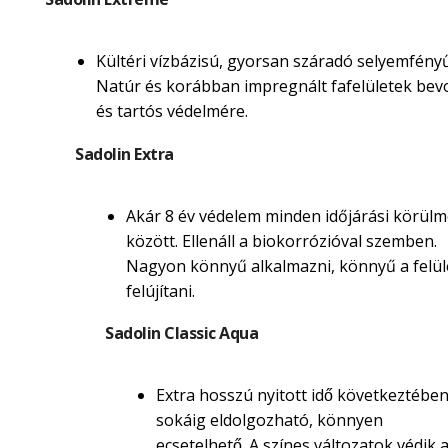
Kültéri vízbázisú, gyorsan száradó selyemfényű
Natúr és korábban impregnált fafelületek be
és tartós védelmére.
Sadolin Extra
Akár 8 év védelem minden időjárási körül
között. Ellenáll a biokorrózióval szemben.
Nagyon könnyű alkalmazni, könnyű a felül
felújítani.
Sadolin Classic Aqua
Extra hosszú nyitott idő következtébe
sokáig eldolgozható, könnyen
ecsetelhető. A színes változatok védik 