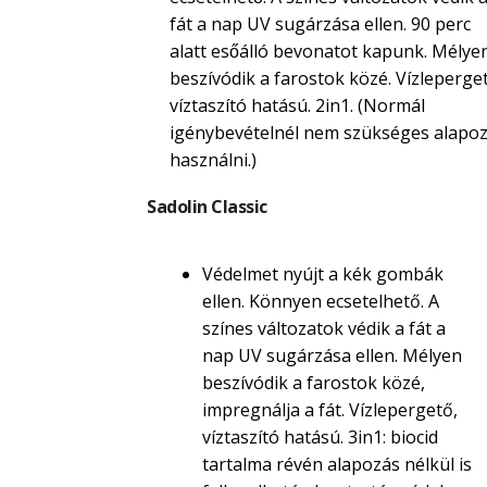
fát a nap UV sugárzása ellen. 90 perc
alatt esőálló bevonatot kapunk. Mélye
beszívódik a farostok közé. Vízleperget
víztaszító hatású. 2in1. (Normál
igénybevételnél nem szükséges alapoz
használni.)
Sadolin Classic
Védelmet nyújt a kék gombák
ellen. Könnyen ecsetelhető. A
színes változatok védik a fát a
nap UV sugárzása ellen. Mélyen
beszívódik a farostok közé,
impregnálja a fát. Vízlepergető,
víztaszító hatású. 3in1: biocid
tartalma révén alapozás nélkül is