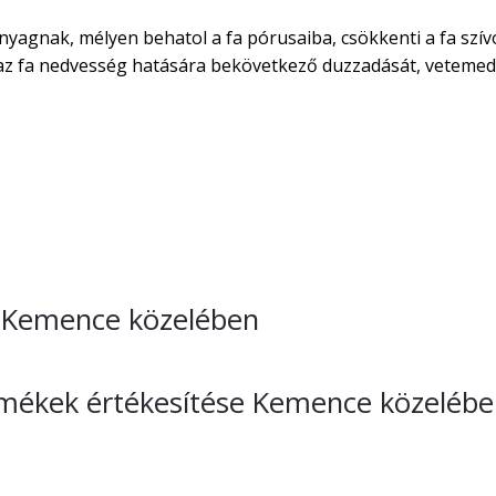
nyagnak, mélyen behatol a fa pórusaiba, csökkenti a fa szív
áraz fa nedvesség hatására bekövetkező duzzadását, vetemed
se Kemence közelében
ermékek értékesítése Kemence közeléb