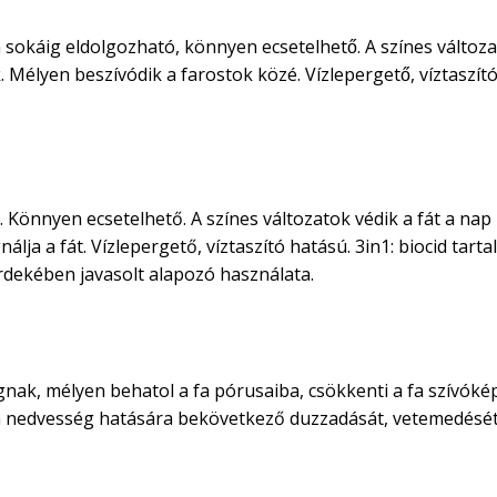
 sokáig eldolgozható, könnyen ecsetelhető. A színes változa
élyen beszívódik a farostok közé. Vízlepergető, víztaszító
 Könnyen ecsetelhető. A színes változatok védik a fát a nap
lja a fát. Vízlepergető, víztaszító hatású. 3in1: biocid tart
rdekében javasolt alapozó használata.
nak, mélyen behatol a fa pórusaiba, csökkenti a fa szívóképe
 fa nedvesség hatására bekövetkező duzzadását, vetemedését