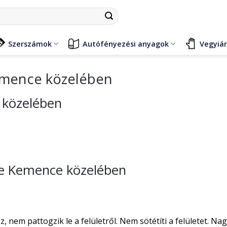
Szerszámok
Autófényezési anyagok
Vegyiá
emence közelében
 közelében
ése Kemence közelében
nem pattogzik le a felületről. Nem sötétíti a felületet. Na