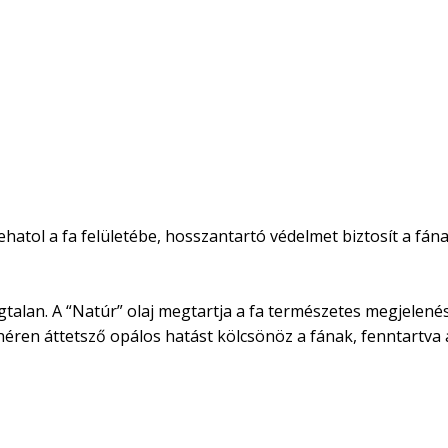
atol a fa felületébe, hosszantartó védelmet biztosít a fának
Szagtalan. A “Natúr” olaj megtartja a fa természetes megjele
fehéren áttetsző opálos hatást kölcsönöz a fának, fenntartva