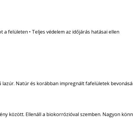
a felületen • Teljes védelem az időjárás hatásai ellen
ű lazúr. Natúr és korábban impregnált fafelületek bevonásá
ny között. Ellenáll a biokorrózióval szemben. Nagyon könnyű