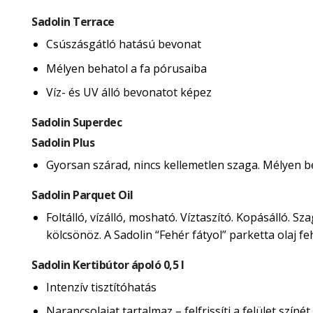
Sadolin Terrace
Csúszásgátló hatású bevonat
Mélyen behatol a fa pórusaiba
Víz- és UV álló bevonatot képez
Sadolin Superdec
Sadolin Plus
Gyorsan szárad, nincs kellemetlen szaga. Mélyen beh
Sadolin Parquet Oil
Foltálló, vízálló, mosható. Víztaszító. Kopásálló. 
kölcsönöz. A Sadolin “Fehér fátyol” parketta olaj 
Sadolin Kertibútor ápoló 0,5 l
Intenzív tisztítóhatás
Narancsolajat tartalmaz – felfrissíti a felület színét