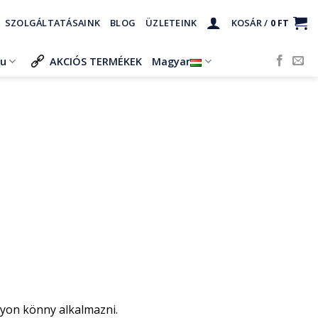
SZOLGÁLTATÁSAINK
BLOG
ÜZLETEINK
KOSÁR /
0
FT
ru
AKCIÓS TERMÉKEK
Magyar
gyon könny alkalmazni.