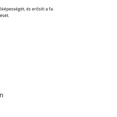
óképességét, és erősíti a fa
ését.
en