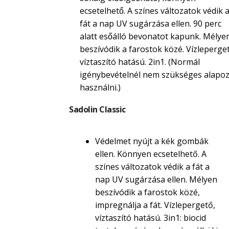
ecsetelhető. A színes változatok védik 
fát a nap UV sugárzása ellen. 90 perc
alatt esőálló bevonatot kapunk. Mélye
beszívódik a farostok közé. Vízleperget
víztaszító hatású. 2in1. (Normál
igénybevételnél nem szükséges alapoz
használni.)
Sadolin Classic
Védelmet nyújt a kék gombák
ellen. Könnyen ecsetelhető. A
színes változatok védik a fát a
nap UV sugárzása ellen. Mélyen
beszívódik a farostok közé,
impregnálja a fát. Vízlepergető,
víztaszító hatású. 3in1: biocid