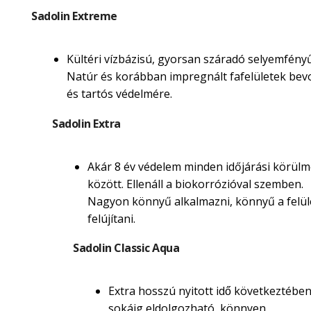
Sadolin Extreme
Kültéri vízbázisú, gyorsan száradó selyemfényű
Natúr és korábban impregnált fafelületek be
és tartós védelmére.
Sadolin Extra
Akár 8 év védelem minden időjárási körül
között. Ellenáll a biokorrózióval szemben.
Nagyon könnyű alkalmazni, könnyű a felül
felújítani.
Sadolin Classic Aqua
Extra hosszú nyitott idő következtébe
sokáig eldolgozható, könnyen