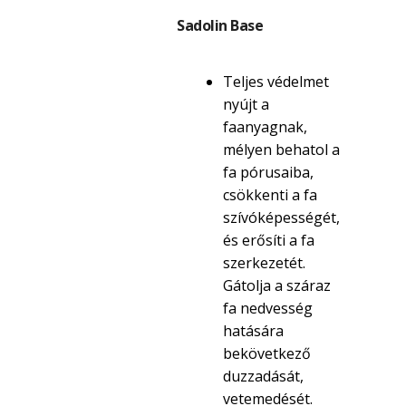
Sadolin Base
Teljes védelmet
nyújt a
faanyagnak,
mélyen behatol a
fa pórusaiba,
csökkenti a fa
szívóképességét,
és erősíti a fa
szerkezetét.
Gátolja a száraz
fa nedvesség
hatására
bekövetkező
duzzadását,
vetemedését.