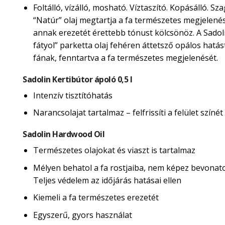
Foltálló, vízálló, mosható. Víztaszító. Kopásálló. Sza
“Natúr” olaj megtartja a fa természetes megjelené
annak erezetét érettebb tónust kölcsönöz. A Sadol
fátyol” parketta olaj fehéren áttetsző opálos hatás
fának, fenntartva a fa természetes megjelenését.
Sadolin Kertibútor ápoló 0,5 l
Intenzív tisztítóhatás
Narancsolajat tartalmaz – felfrissíti a felület színét
Sadolin Hardwood Oil
Természetes olajokat és viaszt is tartalmaz
Mélyen behatol a fa rostjaiba, nem képez bevonatot
Teljes védelem az időjárás hatásai ellen
Kiemeli a fa természetes erezetét
Egyszerű, gyors használat