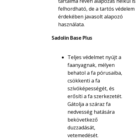
tartalma révén alapozás nélkül is
felhordható, de a tartós védelem
érdekében javasolt alapozó
használata.
Sadolin Base Plus
Teljes védelmet nyújt a
faanyagnak, mélyen
behatol a fa pórusaiba,
csökkenti a fa
szívóképességét, és
erősíti a fa szerkezetét.
Gátolja a száraz fa
nedvesség hatására
bekövetkező
duzzadását,
vetemedését.