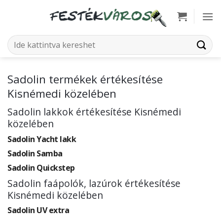
Skip
to
content
Keresés
a
következőre:
Sadolin termékek értékesítése
Kisnémedi közelében
Sadolin lakkok értékesítése Kisnémedi
közelében
Sadolin Yacht lakk
Sadolin Samba
Sadolin Quickstep
Sadolin faápolók, lazúrok értékesítése
Kisnémedi közelében
Sadolin UV extra