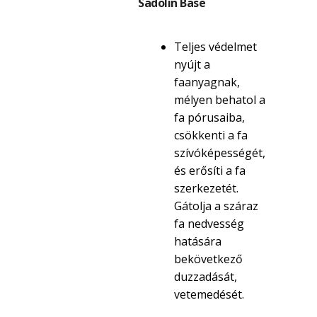
Sadolin Base
Teljes védelmet
nyújt a
faanyagnak,
mélyen behatol a
fa pórusaiba,
csökkenti a fa
szívóképességét,
és erősíti a fa
szerkezetét.
Gátolja a száraz
fa nedvesség
hatására
bekövetkező
duzzadását,
vetemedését.