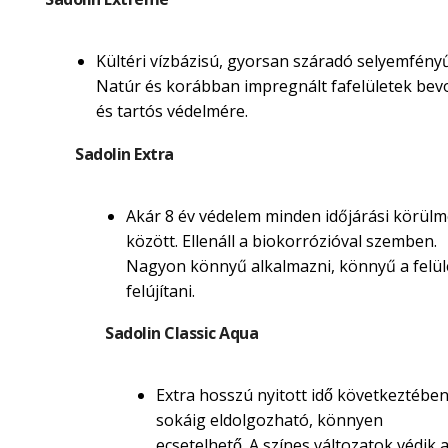
Kültéri vízbázisú, gyorsan száradó selyemfényű
Natúr és korábban impregnált fafelületek be
és tartós védelmére.
Sadolin Extra
Akár 8 év védelem minden időjárási körül
között. Ellenáll a biokorrózióval szemben.
Nagyon könnyű alkalmazni, könnyű a felül
felújítani.
Sadolin Classic Aqua
Extra hosszú nyitott idő következtébe
sokáig eldolgozható, könnyen
ecsetelhető. A színes változatok védik 