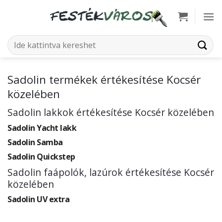
Skip
to
content
Keresés
a
következőre:
Sadolin termékek értékesítése Kocsér
közelében
Sadolin lakkok értékesítése Kocsér közelében
Sadolin Yacht lakk
Sadolin Samba
Sadolin Quickstep
Sadolin faápolók, lazúrok értékesítése Kocsér
közelében
Sadolin UV extra