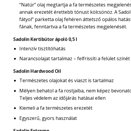
“Natúr” olaj megtartja a fa természetes megjelené
annak erezetét érettebb tónust kölcsönöz. A Sadol
fátyol” parketta olaj fehéren áttetsző opálos hatás
fának, fenntartva a fa természetes megjelenését.
Sadolin Kertibútor ápoló 0,5 l
Intenzív tisztítóhatás
Narancsolajat tartalmaz – felfrissíti a felület színét
Sadolin Hardwood Oil
Természetes olajokat és viaszt is tartalmaz
Mélyen behatol a fa rostjaiba, nem képez bevonatot
Teljes védelem az időjárás hatásai ellen
Kiemeli a fa természetes erezetét
Egyszerű, gyors használat
Sadolin Extreme