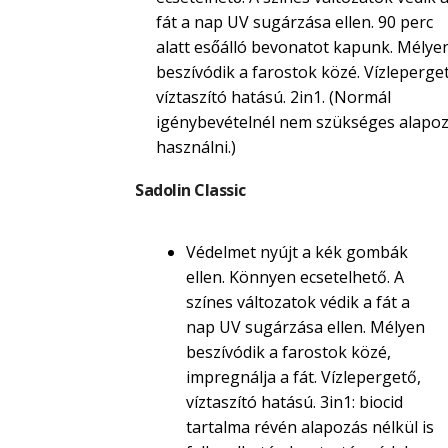
fát a nap UV sugárzása ellen. 90 perc
alatt esőálló bevonatot kapunk. Mélye
beszívódik a farostok közé. Vízleperget
víztaszító hatású. 2in1. (Normál
igénybevételnél nem szükséges alapoz
használni.)
Sadolin Classic
Védelmet nyújt a kék gombák
ellen. Könnyen ecsetelhető. A
színes változatok védik a fát a
nap UV sugárzása ellen. Mélyen
beszívódik a farostok közé,
impregnálja a fát. Vízlepergető,
víztaszító hatású. 3in1: biocid
tartalma révén alapozás nélkül is