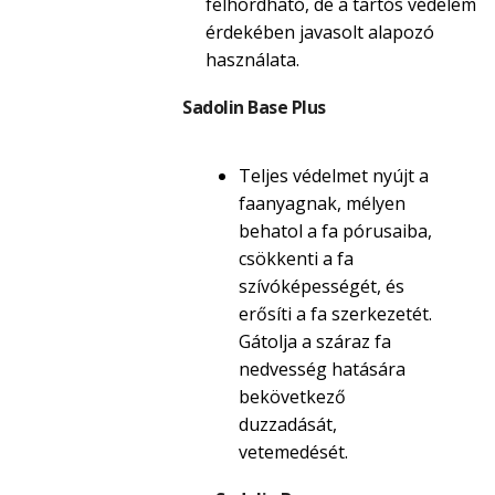
felhordható, de a tartós védelem
érdekében javasolt alapozó
használata.
Sadolin Base Plus
Teljes védelmet nyújt a
faanyagnak, mélyen
behatol a fa pórusaiba,
csökkenti a fa
szívóképességét, és
erősíti a fa szerkezetét.
Gátolja a száraz fa
nedvesség hatására
bekövetkező
duzzadását,
vetemedését.