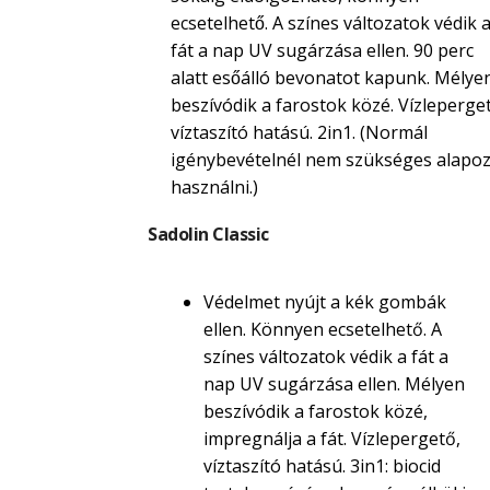
ecsetelhető. A színes változatok védik 
fát a nap UV sugárzása ellen. 90 perc
alatt esőálló bevonatot kapunk. Mélye
beszívódik a farostok közé. Vízleperget
víztaszító hatású. 2in1. (Normál
igénybevételnél nem szükséges alapoz
használni.)
Sadolin Classic
Védelmet nyújt a kék gombák
ellen. Könnyen ecsetelhető. A
színes változatok védik a fát a
nap UV sugárzása ellen. Mélyen
beszívódik a farostok közé,
impregnálja a fát. Vízlepergető,
víztaszító hatású. 3in1: biocid