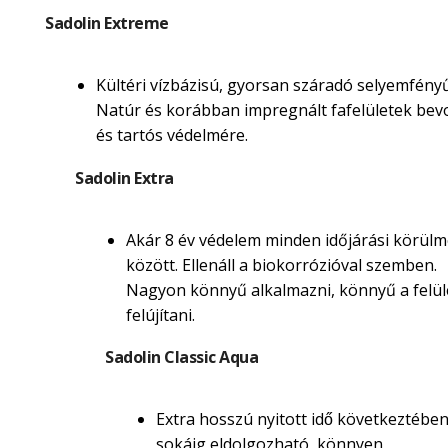
Sadolin Extreme
Kültéri vízbázisú, gyorsan száradó selyemfényű
Natúr és korábban impregnált fafelületek be
és tartós védelmére.
Sadolin Extra
Akár 8 év védelem minden időjárási körül
között. Ellenáll a biokorrózióval szemben.
Nagyon könnyű alkalmazni, könnyű a felül
felújítani.
Sadolin Classic Aqua
Extra hosszú nyitott idő következtébe
sokáig eldolgozható, könnyen