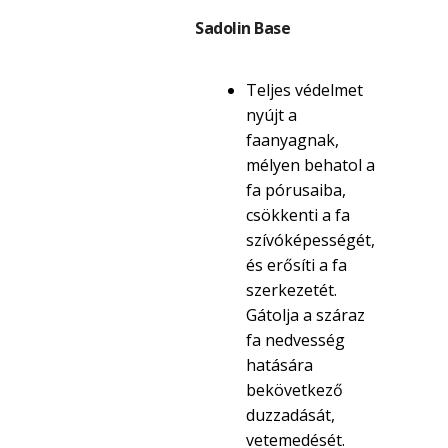
Sadolin Base
Teljes védelmet
nyújt a
faanyagnak,
mélyen behatol a
fa pórusaiba,
csökkenti a fa
szívóképességét,
és erősíti a fa
szerkezetét.
Gátolja a száraz
fa nedvesség
hatására
bekövetkező
duzzadását,
vetemedését.