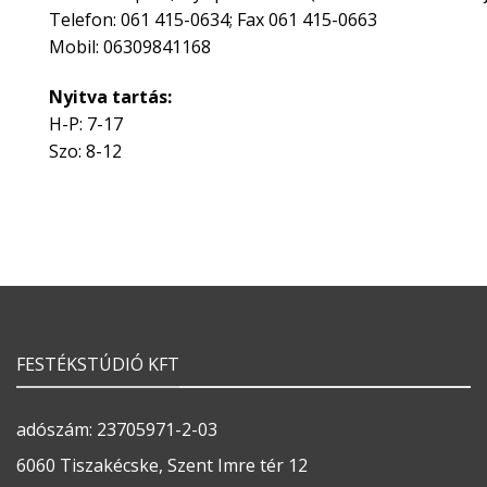
Telefon: 061 415-0634; Fax 061 415-0663
Mobil: 06309841168
Nyitva tartás:
H-P: 7-17
Szo: 8-12
FESTÉKSTÚDIÓ KFT
adószám: 23705971-2-03
6060 Tiszakécske, Szent Imre tér 12