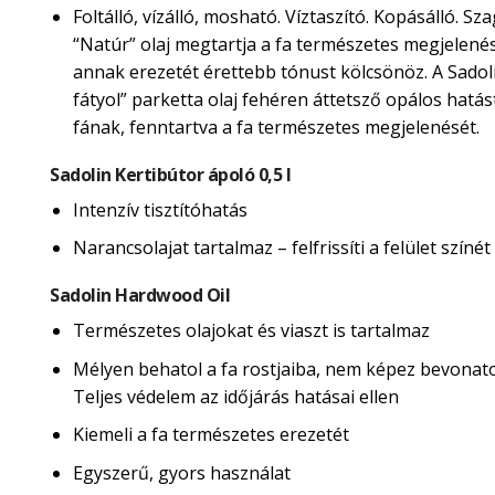
Foltálló, vízálló, mosható. Víztaszító. Kopásálló. Sza
“Natúr” olaj megtartja a fa természetes megjelené
annak erezetét érettebb tónust kölcsönöz. A Sadol
fátyol” parketta olaj fehéren áttetsző opálos hatás
fának, fenntartva a fa természetes megjelenését.
Sadolin Kertibútor ápoló 0,5 l
Intenzív tisztítóhatás
Narancsolajat tartalmaz – felfrissíti a felület színét
Sadolin Hardwood Oil
Természetes olajokat és viaszt is tartalmaz
Mélyen behatol a fa rostjaiba, nem képez bevonatot
Teljes védelem az időjárás hatásai ellen
Kiemeli a fa természetes erezetét
Egyszerű, gyors használat