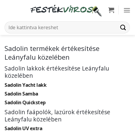
Skip
to
content
Keresés
a
következőre:
Sadolin termékek értékesítése
Leányfalu közelében
Sadolin lakkok értékesítése Leányfalu
közelében
Sadolin Yacht lakk
Sadolin Samba
Sadolin Quickstep
Sadolin faápolók, lazúrok értékesítése
Leányfalu közelében
Sadolin UV extra