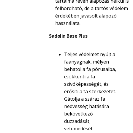
tartalma révén alapozás nélkül is
felhordható, de a tartós védelem
érdekében javasolt alapozó
használata.
Sadolin Base Plus
Teljes védelmet nyújt a
faanyagnak, mélyen
behatol a fa pórusaiba,
csökkenti a fa
szívóképességét, és
erősíti a fa szerkezetét.
Gátolja a száraz fa
nedvesség hatására
bekövetkező
duzzadását,
vetemedését.