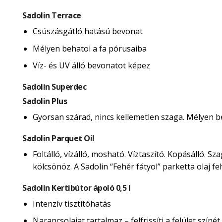
Sadolin Terrace
Csúszásgátló hatású bevonat
Mélyen behatol a fa pórusaiba
Víz- és UV álló bevonatot képez
Sadolin Superdec
Sadolin Plus
Gyorsan szárad, nincs kellemetlen szaga. Mélyen beh
Sadolin Parquet Oil
Foltálló, vízálló, mosható. Víztaszító. Kopásálló. 
kölcsönöz. A Sadolin “Fehér fátyol” parketta olaj 
Sadolin Kertibútor ápoló 0,5 l
Intenzív tisztítóhatás
Narancsolajat tartalmaz – felfrissíti a felület színét