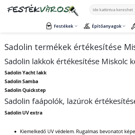
Skip
Keresés
to
a
content
következőre:
Festékek
Építőanyagok
Sadolin termékek értékesítése Mi
Sadolin lakkok értékesítése Miskolc 
Sadolin Yacht lakk
Sadolin Samba
Sadolin Quickstep
Sadolin faápolók, lazúrok értékesíté
Sadolin UV extra
Kiemelkedő UV védelem. Rugalmas bevonatot képez, 