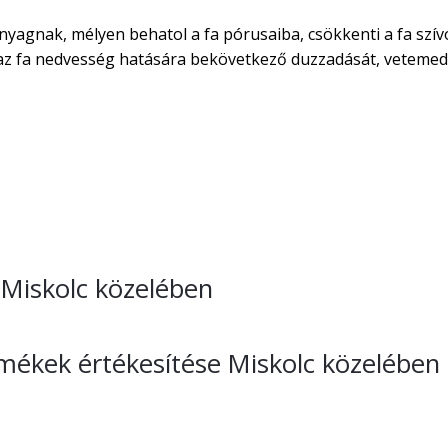
nyagnak, mélyen behatol a fa pórusaiba, csökkenti a fa szív
áraz fa nedvesség hatására bekövetkező duzzadását, vetemed
e Miskolc közelében
rmékek értékesítése Miskolc közelében