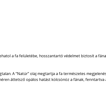
atol a fa felületébe, hosszantartó védelmet biztosít a fának
Szagtalan. A “Natúr” olaj megtartja a fa természetes megjele
fehéren áttetsző opálos hatást kölcsönöz a fának, fenntartva