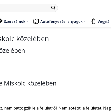
Szerszámok
Autófényezési anyagok
Vegyiá
skolc közelében
közelében
se Miskolc közelében
nem pattogzik le a felületről. Nem sötétíti a felületet. Na