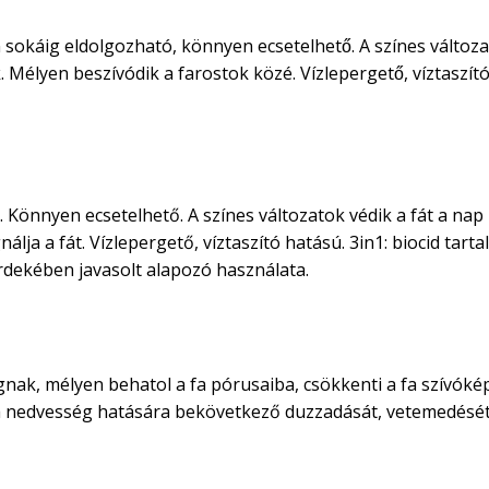
 sokáig eldolgozható, könnyen ecsetelhető. A színes változa
élyen beszívódik a farostok közé. Vízlepergető, víztaszító
 Könnyen ecsetelhető. A színes változatok védik a fát a nap
lja a fát. Vízlepergető, víztaszító hatású. 3in1: biocid tart
rdekében javasolt alapozó használata.
nak, mélyen behatol a fa pórusaiba, csökkenti a fa szívóképe
 fa nedvesség hatására bekövetkező duzzadását, vetemedését