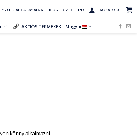
SZOLGÁLTATÁSAINK
BLOG
ÜZLETEINK
KOSÁR /
0
FT
ru
AKCIÓS TERMÉKEK
Magyar
gyon könny alkalmazni.