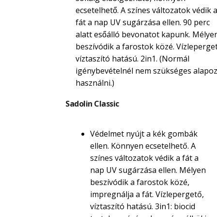
ecsetelhető. A színes változatok védik 
fát a nap UV sugárzása ellen. 90 perc
alatt esőálló bevonatot kapunk. Mélye
beszívódik a farostok közé. Vízleperget
víztaszító hatású. 2in1. (Normál
igénybevételnél nem szükséges alapoz
használni.)
Sadolin Classic
Védelmet nyújt a kék gombák
ellen. Könnyen ecsetelhető. A
színes változatok védik a fát a
nap UV sugárzása ellen. Mélyen
beszívódik a farostok közé,
impregnálja a fát. Vízlepergető,
víztaszító hatású. 3in1: biocid