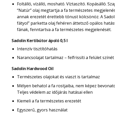
Foltálló, vízálló, mosható. Víztaszító. Kopásálló. Sza
“Natúr” olaj megtartja a fa természetes megjelené
annak erezetét érettebb tónust kölcsönöz. A Sadol
fátyol” parketta olaj fehéren áttetsző opálos hatás
fának, fenntartva a fa természetes megjelenését.
Sadolin Kertibútor ápoló 0,5 l
Intenzív tisztítóhatás
Narancsolajat tartalmaz – felfrissíti a felület színét
Sadolin Hardwood Oil
Természetes olajokat és viaszt is tartalmaz
Mélyen behatol a fa rostjaiba, nem képez bevonatot
Teljes védelem az időjárás hatásai ellen
Kiemeli a fa természetes erezetét
Egyszerű, gyors használat