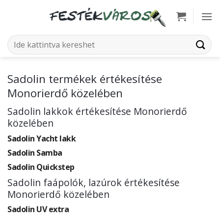
Skip
to
content
Keresés
a
következőre:
Sadolin termékek értékesítése
Monorierdő közelében
Sadolin lakkok értékesítése Monorierdő
közelében
Sadolin Yacht lakk
Sadolin Samba
Sadolin Quickstep
Sadolin faápolók, lazúrok értékesítése
Monorierdő közelében
Sadolin UV extra