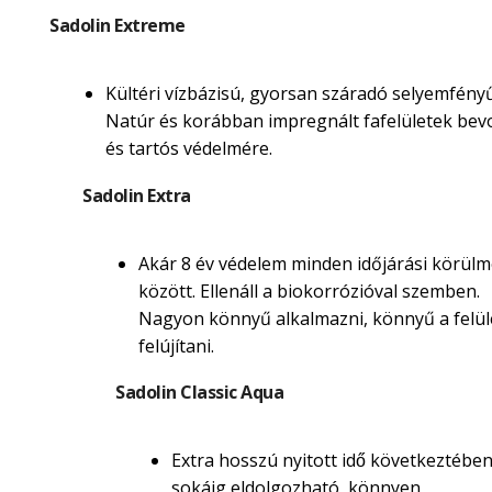
Sadolin Extreme
Kültéri vízbázisú, gyorsan száradó selyemfényű
Natúr és korábban impregnált fafelületek be
és tartós védelmére.
Sadolin Extra
Akár 8 év védelem minden időjárási körül
között. Ellenáll a biokorrózióval szemben.
Nagyon könnyű alkalmazni, könnyű a felül
felújítani.
Sadolin Classic Aqua
Extra hosszú nyitott idő következtébe
sokáig eldolgozható, könnyen