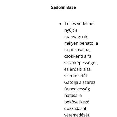
Sadolin Base
Teljes védelmet
nyújt a
faanyagnak,
mélyen behatol a
fa pórusaiba,
csökkenti a fa
szívóképességét,
és erősíti a fa
szerkezetét.
Gátolja a száraz
fa nedvesség
hatására
bekövetkező
duzzadását,
vetemedését.