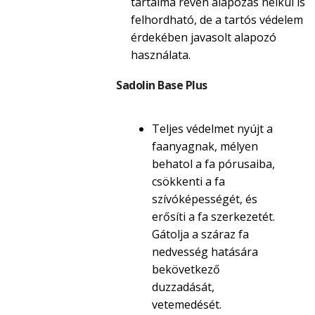
tartalma révén alapozás nélkül is
felhordható, de a tartós védelem
érdekében javasolt alapozó
használata.
Sadolin Base Plus
Teljes védelmet nyújt a
faanyagnak, mélyen
behatol a fa pórusaiba,
csökkenti a fa
szívóképességét, és
erősíti a fa szerkezetét.
Gátolja a száraz fa
nedvesség hatására
bekövetkező
duzzadását,
vetemedését.