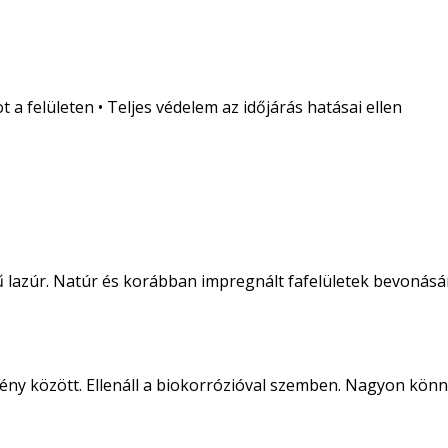
a felületen • Teljes védelem az időjárás hatásai ellen
ű lazúr. Natúr és korábban impregnált fafelületek bevonásá
ny között. Ellenáll a biokorrózióval szemben. Nagyon könnyű