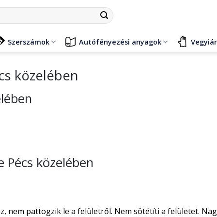
Szerszámok
Autófényezési anyagok
Vegyiá
cs közelében
elében
se Pécs közelében
nem pattogzik le a felületről. Nem sötétíti a felületet. Na