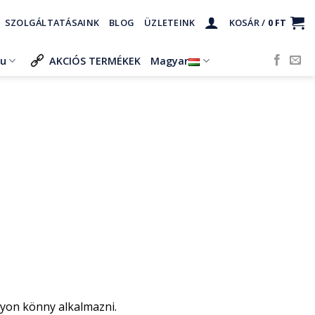
SZOLGÁLTATÁSAINK
BLOG
ÜZLETEINK
KOSÁR /
0
FT
ru
AKCIÓS TERMÉKEK
Magyar
gyon könny alkalmazni.