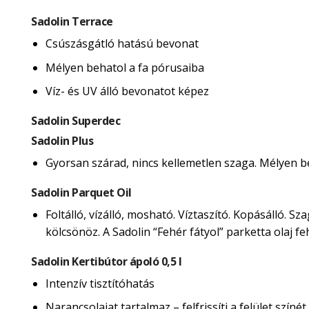
Sadolin Terrace
Csúszásgátló hatású bevonat
Mélyen behatol a fa pórusaiba
Víz- és UV álló bevonatot képez
Sadolin Superdec
Sadolin Plus
Gyorsan szárad, nincs kellemetlen szaga. Mélyen beh
Sadolin Parquet Oil
Foltálló, vízálló, mosható. Víztaszító. Kopásálló. 
kölcsönöz. A Sadolin “Fehér fátyol” parketta olaj 
Sadolin Kertibútor ápoló 0,5 l
Intenzív tisztítóhatás
Narancsolajat tartalmaz – felfrissíti a felület színét