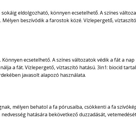
 sokáig eldolgozható, könnyen ecsetelhető. A színes változa
élyen beszívódik a farostok közé. Vízlepergető, víztaszító
 Könnyen ecsetelhető. A színes változatok védik a fát a nap
lja a fát. Vízlepergető, víztaszító hatású. 3in1: biocid tart
rdekében javasolt alapozó használata.
nak, mélyen behatol a fa pórusaiba, csökkenti a fa szívóképe
 fa nedvesség hatására bekövetkező duzzadását, vetemedését