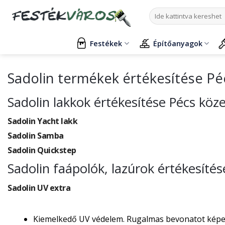
Skip
Keresés
to
a
content
következőre:
Festékek
Építőanyagok
Sadolin termékek értékesítése Pé
Sadolin lakkok értékesítése Pécs köz
Sadolin Yacht lakk
Sadolin Samba
Sadolin Quickstep
Sadolin faápolók, lazúrok értékesíté
Sadolin UV extra
Kiemelkedő UV védelem. Rugalmas bevonatot képez, 