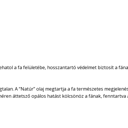
atol a fa felületébe, hosszantartó védelmet biztosít a fának
Szagtalan. A “Natúr” olaj megtartja a fa természetes megjele
fehéren áttetsző opálos hatást kölcsönöz a fának, fenntartva