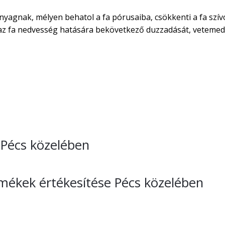
nyagnak, mélyen behatol a fa pórusaiba, csökkenti a fa szív
áraz fa nedvesség hatására bekövetkező duzzadását, vetemed
e Pécs közelében
rmékek értékesítése Pécs közelében