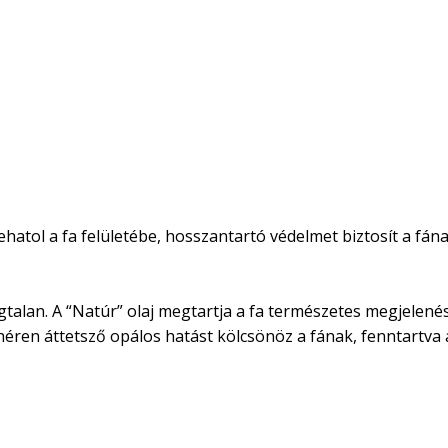
atol a fa felületébe, hosszantartó védelmet biztosít a fának
Szagtalan. A “Natúr” olaj megtartja a fa természetes megjele
fehéren áttetsző opálos hatást kölcsönöz a fának, fenntartva