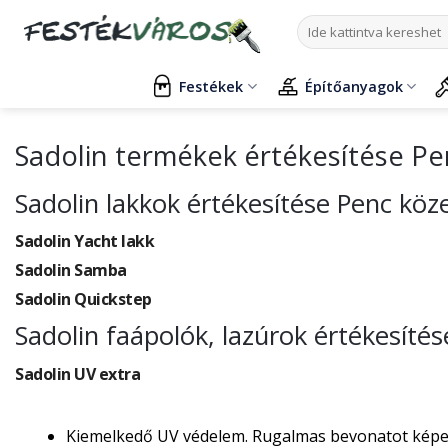
Skip
Keresés
to
a
content
következőre:
Festékek
Építőanyagok
Sadolin termékek értékesítése P
Sadolin lakkok értékesítése Penc köz
Sadolin Yacht lakk
Sadolin Samba
Sadolin Quickstep
Sadolin faápolók, lazúrok értékesíté
Sadolin UV extra
Kiemelkedő UV védelem. Rugalmas bevonatot képez, 