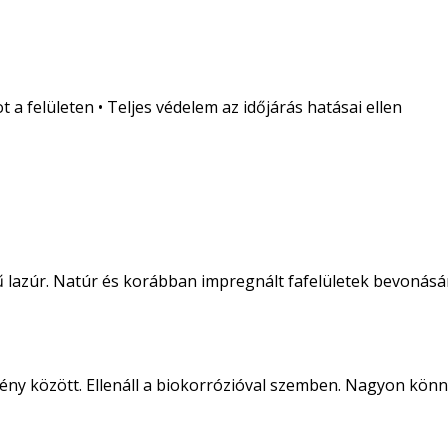
a felületen • Teljes védelem az időjárás hatásai ellen
ű lazúr. Natúr és korábban impregnált fafelületek bevonásá
ny között. Ellenáll a biokorrózióval szemben. Nagyon könnyű