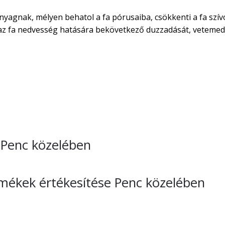
nyagnak, mélyen behatol a fa pórusaiba, csökkenti a fa szív
áraz fa nedvesség hatására bekövetkező duzzadását, vetemed
e Penc közelében
rmékek értékesítése Penc közelében