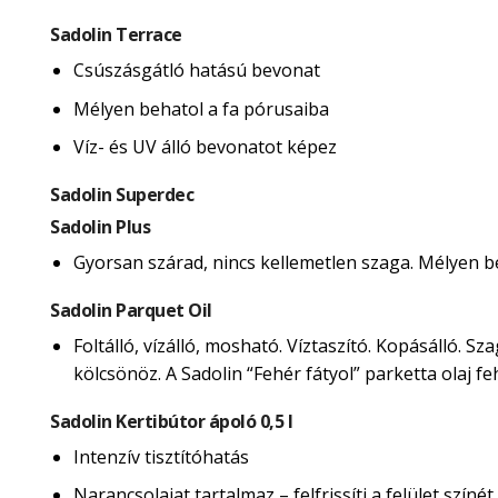
Sadolin Terrace
Csúszásgátló hatású bevonat
Mélyen behatol a fa pórusaiba
Víz- és UV álló bevonatot képez
Sadolin Superdec
Sadolin Plus
Gyorsan szárad, nincs kellemetlen szaga. Mélyen beh
Sadolin Parquet Oil
Foltálló, vízálló, mosható. Víztaszító. Kopásálló. 
kölcsönöz. A Sadolin “Fehér fátyol” parketta olaj 
Sadolin Kertibútor ápoló 0,5 l
Intenzív tisztítóhatás
Narancsolajat tartalmaz – felfrissíti a felület színét