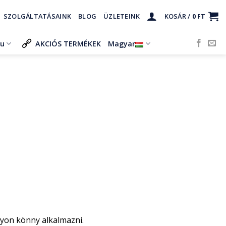
SZOLGÁLTATÁSAINK
BLOG
ÜZLETEINK
KOSÁR /
0
FT
ru
AKCIÓS TERMÉKEK
Magyar
gyon könny alkalmazni.