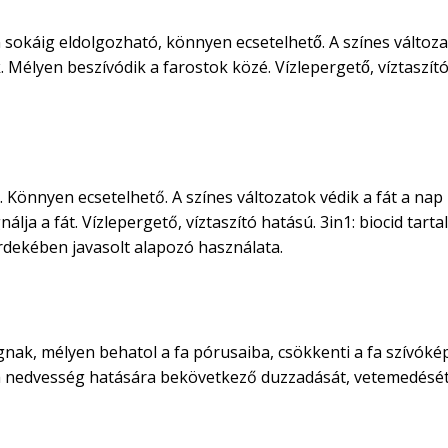
 sokáig eldolgozható, könnyen ecsetelhető. A színes változa
élyen beszívódik a farostok közé. Vízlepergető, víztaszító
 Könnyen ecsetelhető. A színes változatok védik a fát a nap
lja a fát. Vízlepergető, víztaszító hatású. 3in1: biocid tart
rdekében javasolt alapozó használata.
nak, mélyen behatol a fa pórusaiba, csökkenti a fa szívóképe
 fa nedvesség hatására bekövetkező duzzadását, vetemedését