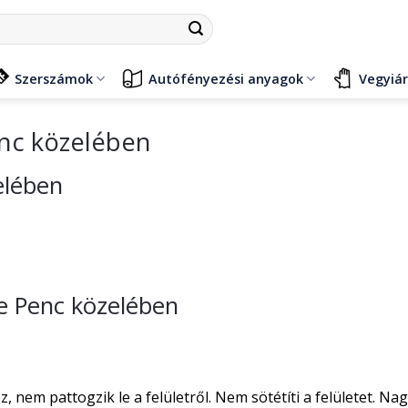
Szerszámok
Autófényezési anyagok
Vegyiá
enc közelében
elében
se Penc közelében
nem pattogzik le a felületről. Nem sötétíti a felületet. Na