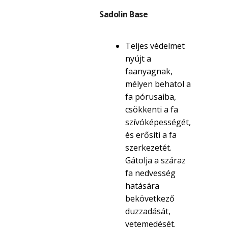
Sadolin Base
Teljes védelmet
nyújt a
faanyagnak,
mélyen behatol a
fa pórusaiba,
csökkenti a fa
szívóképességét,
és erősíti a fa
szerkezetét.
Gátolja a száraz
fa nedvesség
hatására
bekövetkező
duzzadását,
vetemedését.