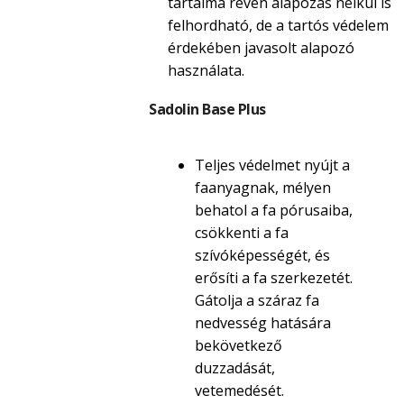
tartalma révén alapozás nélkül is
felhordható, de a tartós védelem
érdekében javasolt alapozó
használata.
Sadolin Base Plus
Teljes védelmet nyújt a
faanyagnak, mélyen
behatol a fa pórusaiba,
csökkenti a fa
szívóképességét, és
erősíti a fa szerkezetét.
Gátolja a száraz fa
nedvesség hatására
bekövetkező
duzzadását,
vetemedését.