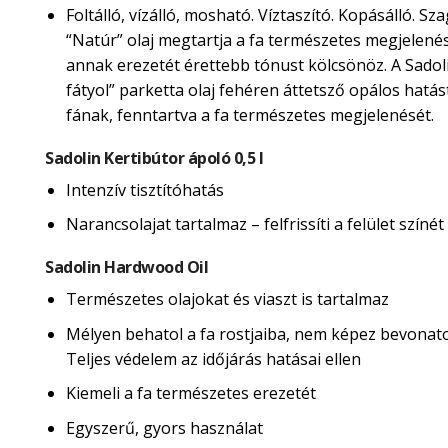
Foltálló, vízálló, mosható. Víztaszító. Kopásálló. Sza
“Natúr” olaj megtartja a fa természetes megjelené
annak erezetét érettebb tónust kölcsönöz. A Sadol
fátyol” parketta olaj fehéren áttetsző opálos hatás
fának, fenntartva a fa természetes megjelenését.
Sadolin Kertibútor ápoló 0,5 l
Intenzív tisztítóhatás
Narancsolajat tartalmaz – felfrissíti a felület színét
Sadolin Hardwood Oil
Természetes olajokat és viaszt is tartalmaz
Mélyen behatol a fa rostjaiba, nem képez bevonatot
Teljes védelem az időjárás hatásai ellen
Kiemeli a fa természetes erezetét
Egyszerű, gyors használat