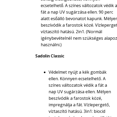
ecsetelhető. A színes változatok védik 
fát a nap UV sugárzása ellen. 90 perc
alatt esőálló bevonatot kapunk. Mélye
beszívódik a farostok közé. Vízleperget
víztaszító hatású. 2in1. (Normál
igénybevételnél nem szükséges alapoz
használni.)
Sadolin Classic
Védelmet nyújt a kék gombák
ellen. Könnyen ecsetelhető. A
színes változatok védik a fát a
nap UV sugárzása ellen. Mélyen
beszívódik a farostok közé,
impregnálja a fát. Vízlepergető,
víztaszító hatású. 3in1: biocid