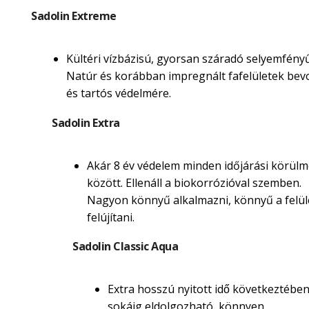
Sadolin Extreme
Kültéri vízbázisú, gyorsan száradó selyemfényű
Natúr és korábban impregnált fafelületek be
és tartós védelmére.
Sadolin Extra
Akár 8 év védelem minden időjárási körül
között. Ellenáll a biokorrózióval szemben.
Nagyon könnyű alkalmazni, könnyű a felül
felújítani.
Sadolin Classic Aqua
Extra hosszú nyitott idő következtébe
sokáig eldolgozható, könnyen