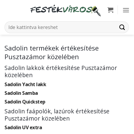
Skip
to
content
Keresés
a
következőre:
Sadolin termékek értékesítése
Pusztazámor közelében
Sadolin lakkok értékesítése Pusztazámor
közelében
Sadolin Yacht lakk
Sadolin Samba
Sadolin Quickstep
Sadolin faápolók, lazúrok értékesítése
Pusztazámor közelében
Sadolin UV extra