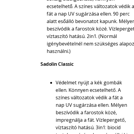
ecsetelhető. A színes változatok védik 
fát a nap UV sugárzása ellen. 90 perc
alatt esőálló bevonatot kapunk. Mélye
beszívódik a farostok közé. Vízleperget
víztaszító hatású. 2in1. (Normál
igénybevételnél nem szükséges alapoz
használni.)
Sadolin Classic
Védelmet nyújt a kék gombák
ellen. Könnyen ecsetelhető. A
színes változatok védik a fát a
nap UV sugárzása ellen. Mélyen
beszívódik a farostok közé,
impregnálja a fát. Vízlepergető,
víztaszító hatású. 3in1: biocid