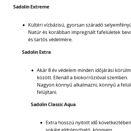
Sadolin Extreme
Kültéri vízbázisú, gyorsan száradó selyemfényű
Natúr és korábban impregnált fafelületek be
és tartós védelmére.
Sadolin Extra
Akár 8 év védelem minden időjárási körül
között. Ellenáll a biokorrózióval szemben.
Nagyon könnyű alkalmazni, könnyű a felül
felújítani.
Sadolin Classic Aqua
Extra hosszú nyitott idő következtébe
sokáig eldolgozható, könnyen