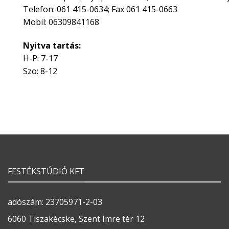
Telefon: 061 415-0634; Fax 061 415-0663
Mobil: 06309841168
Nyitva tartás:
H-P: 7-17
Szo: 8-12
FESTÉKSTÚDIÓ KFT
adószám: 23705971-2-03
6060 Tiszakécske, Szent Imre tér 12