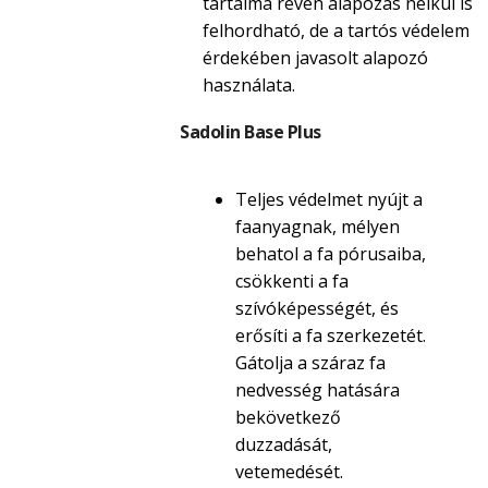
tartalma révén alapozás nélkül is
felhordható, de a tartós védelem
érdekében javasolt alapozó
használata.
Sadolin Base Plus
Teljes védelmet nyújt a
faanyagnak, mélyen
behatol a fa pórusaiba,
csökkenti a fa
szívóképességét, és
erősíti a fa szerkezetét.
Gátolja a száraz fa
nedvesség hatására
bekövetkező
duzzadását,
vetemedését.