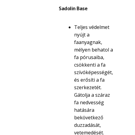
Sadolin Base
Teljes védelmet
nyújt a
faanyagnak,
mélyen behatol a
fa pórusaiba,
csökkenti a fa
szívóképességét,
és erősíti a fa
szerkezetét.
Gátolja a száraz
fa nedvesség
hatására
bekövetkező
duzzadását,
vetemedését.