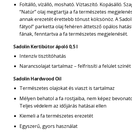
Foltálló, vízálló, mosható. Víztaszító. Kopásálló. Sza
“Natúr” olaj megtartja a fa természetes megjelené
annak erezetét érettebb tónust kölcsönöz. A Sadol
fátyol” parketta olaj fehéren áttetsző opálos hatás
fának, fenntartva a fa természetes megjelenését.
Sadolin Kertibútor ápoló 0,5 l
Intenzív tisztítóhatás
Narancsolajat tartalmaz – felfrissíti a felület színét
Sadolin Hardwood Oil
Természetes olajokat és viaszt is tartalmaz
Mélyen behatol a fa rostjaiba, nem képez bevonatot
Teljes védelem az időjárás hatásai ellen
Kiemeli a fa természetes erezetét
Egyszerű, gyors használat