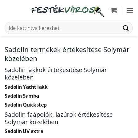
Skip
to
content
Keresés
a
következőre:
Sadolin termékek értékesítése Solymár
közelében
Sadolin lakkok értékesítése Solymár
közelében
Sadolin Yacht lakk
Sadolin Samba
Sadolin Quickstep
Sadolin faápolók, lazúrok értékesítése
Solymár közelében
Sadolin UV extra