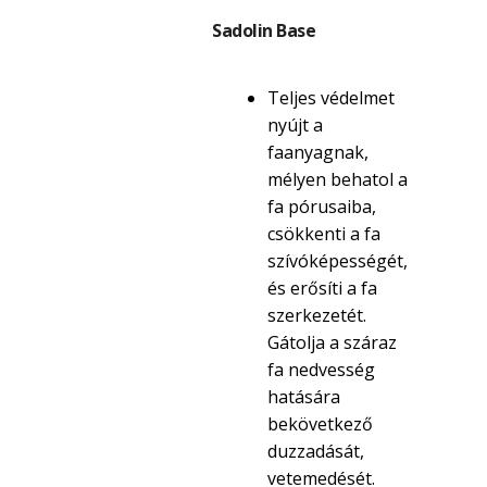
Sadolin Base
Teljes védelmet
nyújt a
faanyagnak,
mélyen behatol a
fa pórusaiba,
csökkenti a fa
szívóképességét,
és erősíti a fa
szerkezetét.
Gátolja a száraz
fa nedvesség
hatására
bekövetkező
duzzadását,
vetemedését.