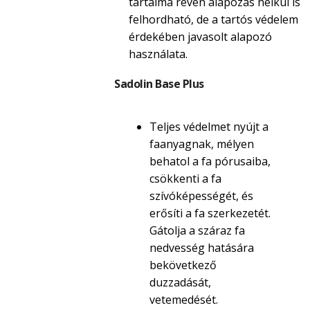
tartalma révén alapozás nélkül is
felhordható, de a tartós védelem
érdekében javasolt alapozó
használata.
Sadolin Base Plus
Teljes védelmet nyújt a
faanyagnak, mélyen
behatol a fa pórusaiba,
csökkenti a fa
szívóképességét, és
erősíti a fa szerkezetét.
Gátolja a száraz fa
nedvesség hatására
bekövetkező
duzzadását,
vetemedését.