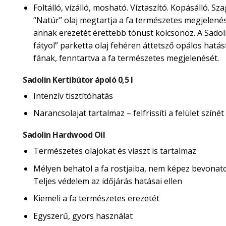
Foltálló, vízálló, mosható. Víztaszító. Kopásálló. Sza
“Natúr” olaj megtartja a fa természetes megjelené
annak erezetét érettebb tónust kölcsönöz. A Sadol
fátyol” parketta olaj fehéren áttetsző opálos hatás
fának, fenntartva a fa természetes megjelenését.
Sadolin Kertibútor ápoló 0,5 l
Intenzív tisztítóhatás
Narancsolajat tartalmaz – felfrissíti a felület színét
Sadolin Hardwood Oil
Természetes olajokat és viaszt is tartalmaz
Mélyen behatol a fa rostjaiba, nem képez bevonatot
Teljes védelem az időjárás hatásai ellen
Kiemeli a fa természetes erezetét
Egyszerű, gyors használat