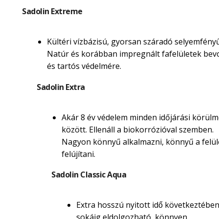
Sadolin Extreme
Kültéri vízbázisú, gyorsan száradó selyemfényű
Natúr és korábban impregnált fafelületek be
és tartós védelmére.
Sadolin Extra
Akár 8 év védelem minden időjárási körül
között. Ellenáll a biokorrózióval szemben.
Nagyon könnyű alkalmazni, könnyű a felül
felújítani.
Sadolin Classic Aqua
Extra hosszú nyitott idő következtébe
sokáig eldolgozható, könnyen