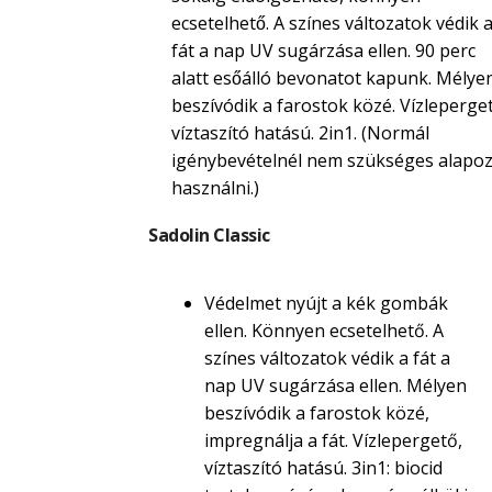
ecsetelhető. A színes változatok védik 
fát a nap UV sugárzása ellen. 90 perc
alatt esőálló bevonatot kapunk. Mélye
beszívódik a farostok közé. Vízleperget
víztaszító hatású. 2in1. (Normál
igénybevételnél nem szükséges alapoz
használni.)
Sadolin Classic
Védelmet nyújt a kék gombák
ellen. Könnyen ecsetelhető. A
színes változatok védik a fát a
nap UV sugárzása ellen. Mélyen
beszívódik a farostok közé,
impregnálja a fát. Vízlepergető,
víztaszító hatású. 3in1: biocid