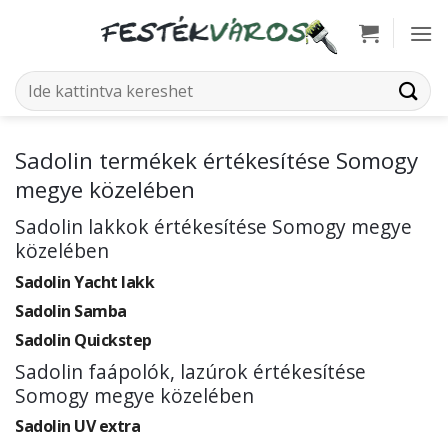
Skip
to
content
Keresés
a
következőre:
Sadolin termékek értékesítése Somogy
megye közelében
Sadolin lakkok értékesítése Somogy megye
közelében
Sadolin Yacht lakk
Sadolin Samba
Sadolin Quickstep
Sadolin faápolók, lazúrok értékesítése
Somogy megye közelében
Sadolin UV extra