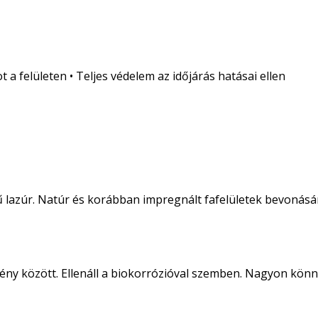
a felületen • Teljes védelem az időjárás hatásai ellen
ű lazúr. Natúr és korábban impregnált fafelületek bevonásá
ny között. Ellenáll a biokorrózióval szemben. Nagyon könnyű