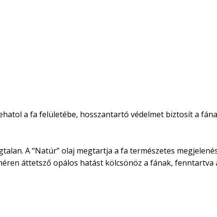
atol a fa felületébe, hosszantartó védelmet biztosít a fának
Szagtalan. A “Natúr” olaj megtartja a fa természetes megjele
fehéren áttetsző opálos hatást kölcsönöz a fának, fenntartva