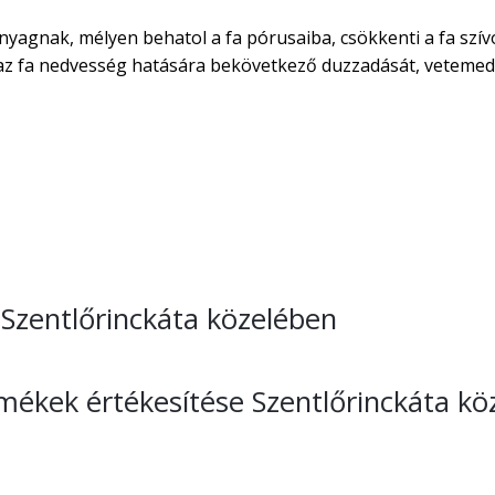
nyagnak, mélyen behatol a fa pórusaiba, csökkenti a fa szív
áraz fa nedvesség hatására bekövetkező duzzadását, vetemed
e Szentlőrinckáta közelében
rmékek értékesítése Szentlőrinckáta k