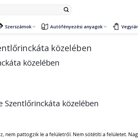
Szerszámok
Autófényezési anyagok
Vegyiá
entlőrinckáta közelében
inckáta közelében
se Szentlőrinckáta közelében
nem pattogzik le a felületről. Nem sötétíti a felületet. Na