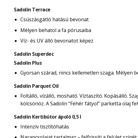
Sadolin Terrace
Csúszásgátló hatású bevonat
Mélyen behatol a fa pórusaiba
Víz- és UV álló bevonatot képez
Sadolin Superdec
Sadolin Plus
Gyorsan szárad, nincs kellemetlen szaga. Mélyen beh
Sadolin Parquet Oil
Foltálló, vízálló, mosható. Víztaszító. Kopásálló. 
kölcsönöz. A Sadolin “Fehér fátyol” parketta olaj 
Sadolin Kertibútor ápoló 0,5 l
Intenzív tisztítóhatás
Narancsolajat tartalmaz – felfrissíti a felület színét