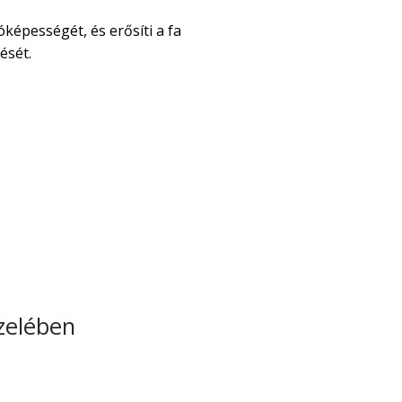
óképességét, és erősíti a fa
ését.
özelében