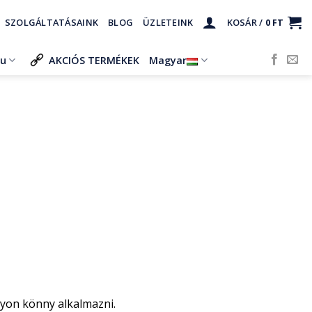
SZOLGÁLTATÁSAINK
BLOG
ÜZLETEINK
KOSÁR /
0
FT
ru
AKCIÓS TERMÉKEK
Magyar
gyon könny alkalmazni.