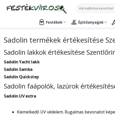
Skip
Keresés
to
a
content
következőre:
Festékek
Építőanyagok
Sadolin termékek értékesítése Sz
Sadolin lakkok értékesítése Szentlőr
Sadolin Yacht lakk
Sadolin Samba
Sadolin Quickstep
Sadolin faápolók, lazúrok értékesíté
Sadolin UV extra
Kiemelkedő UV védelem. Rugalmas bevonatot képez, 