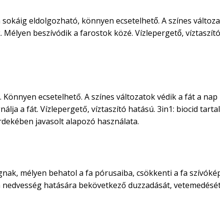
 sokáig eldolgozható, könnyen ecsetelhető. A színes változa
élyen beszívódik a farostok közé. Vízlepergető, víztaszító
 Könnyen ecsetelhető. A színes változatok védik a fát a nap
lja a fát. Vízlepergető, víztaszító hatású. 3in1: biocid tart
rdekében javasolt alapozó használata.
nak, mélyen behatol a fa pórusaiba, csökkenti a fa szívóképe
 fa nedvesség hatására bekövetkező duzzadását, vetemedését