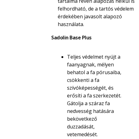
tartalma révén alapozás nélkül is
felhordható, de a tartós védelem
érdekében javasolt alapozó
használata.
Sadolin Base Plus
Teljes védelmet nyújt a
faanyagnak, mélyen
behatol a fa pórusaiba,
csökkenti a fa
szívóképességét, és
erősíti a fa szerkezetét.
Gátolja a száraz fa
nedvesség hatására
bekövetkező
duzzadását,
vetemedését.