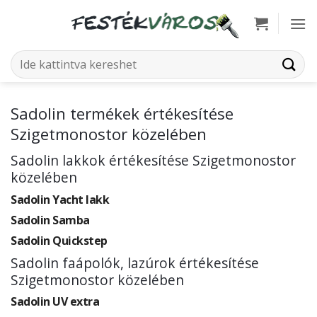
Skip
to
content
Keresés
a
következőre:
Sadolin termékek értékesítése
Szigetmonostor közelében
Sadolin lakkok értékesítése Szigetmonostor
közelében
Sadolin Yacht lakk
Sadolin Samba
Sadolin Quickstep
Sadolin faápolók, lazúrok értékesítése
Szigetmonostor közelében
Sadolin UV extra