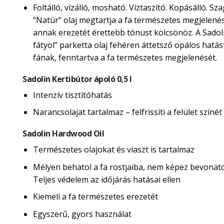
Foltálló, vízálló, mosható. Víztaszító. Kopásálló. Sza
“Natúr” olaj megtartja a fa természetes megjelené
annak erezetét érettebb tónust kölcsönöz. A Sadol
fátyol” parketta olaj fehéren áttetsző opálos hatás
fának, fenntartva a fa természetes megjelenését.
Sadolin Kertibútor ápoló 0,5 l
Intenzív tisztítóhatás
Narancsolajat tartalmaz – felfrissíti a felület színét
Sadolin Hardwood Oil
Természetes olajokat és viaszt is tartalmaz
Mélyen behatol a fa rostjaiba, nem képez bevonatot
Teljes védelem az időjárás hatásai ellen
Kiemeli a fa természetes erezetét
Egyszerű, gyors használat