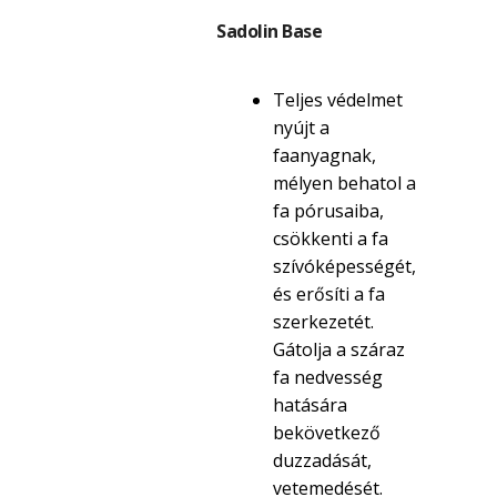
Sadolin Base
Teljes védelmet
nyújt a
faanyagnak,
mélyen behatol a
fa pórusaiba,
csökkenti a fa
szívóképességét,
és erősíti a fa
szerkezetét.
Gátolja a száraz
fa nedvesség
hatására
bekövetkező
duzzadását,
vetemedését.