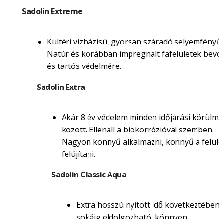
Sadolin Extreme
Kültéri vízbázisú, gyorsan száradó selyemfényű
Natúr és korábban impregnált fafelületek be
és tartós védelmére.
Sadolin Extra
Akár 8 év védelem minden időjárási körül
között. Ellenáll a biokorrózióval szemben.
Nagyon könnyű alkalmazni, könnyű a felül
felújítani.
Sadolin Classic Aqua
Extra hosszú nyitott idő következtébe
sokáig eldolgozható, könnyen