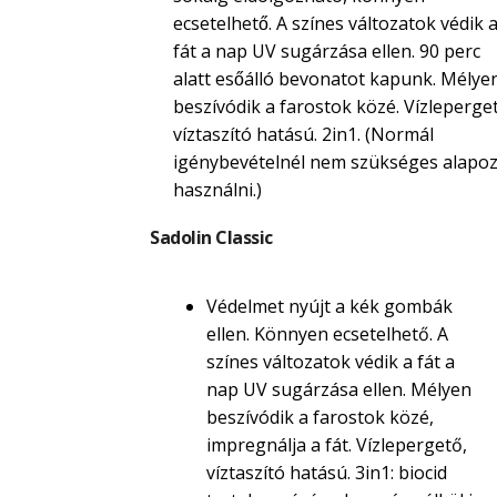
ecsetelhető. A színes változatok védik 
fát a nap UV sugárzása ellen. 90 perc
alatt esőálló bevonatot kapunk. Mélye
beszívódik a farostok közé. Vízleperget
víztaszító hatású. 2in1. (Normál
igénybevételnél nem szükséges alapoz
használni.)
Sadolin Classic
Védelmet nyújt a kék gombák
ellen. Könnyen ecsetelhető. A
színes változatok védik a fát a
nap UV sugárzása ellen. Mélyen
beszívódik a farostok közé,
impregnálja a fát. Vízlepergető,
víztaszító hatású. 3in1: biocid