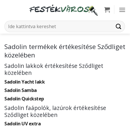
Skip
to
content
Keresés
a
következőre:
Sadolin termékek értékesítése Sződliget
közelében
Sadolin lakkok értékesítése Sződliget
közelében
Sadolin Yacht lakk
Sadolin Samba
Sadolin Quickstep
Sadolin faápolók, lazúrok értékesítése
Sződliget közelében
Sadolin UV extra