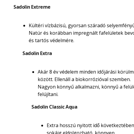
Sadolin Extreme
Kültéri vízbázisú, gyorsan száradó selyemfényű
Natúr és korábban impregnált fafelületek be
és tartós védelmére.
Sadolin Extra
Akár 8 év védelem minden időjárási körül
között. Ellenáll a biokorrózióval szemben.
Nagyon könnyű alkalmazni, könnyű a felül
felújítani.
Sadolin Classic Aqua
Extra hosszú nyitott idő következtébe
sokáig eldolgozható, könnyen