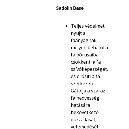
Sadolin Base
Teljes védelmet
nyújt a
faanyagnak,
mélyen behatol a
fa pórusaiba,
csökkenti a fa
szívóképességét,
és erősíti a fa
szerkezetét.
Gátolja a száraz
fa nedvesség
hatására
bekövetkező
duzzadását,
vetemedését.