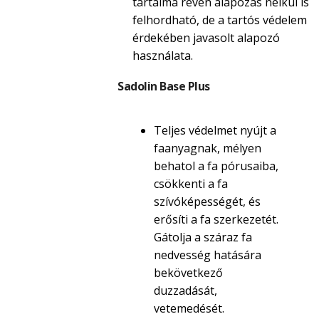
tartalma révén alapozás nélkül is
felhordható, de a tartós védelem
érdekében javasolt alapozó
használata.
Sadolin Base Plus
Teljes védelmet nyújt a
faanyagnak, mélyen
behatol a fa pórusaiba,
csökkenti a fa
szívóképességét, és
erősíti a fa szerkezetét.
Gátolja a száraz fa
nedvesség hatására
bekövetkező
duzzadását,
vetemedését.