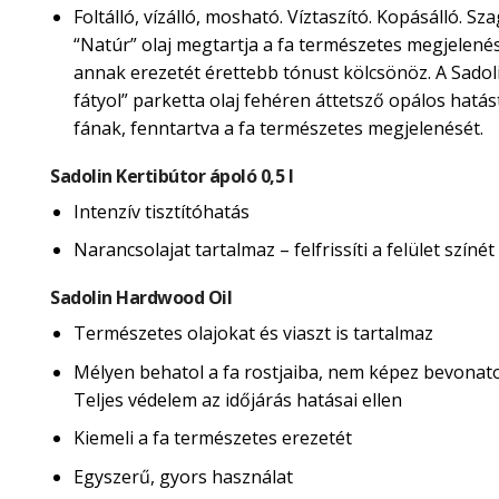
Foltálló, vízálló, mosható. Víztaszító. Kopásálló. Sza
“Natúr” olaj megtartja a fa természetes megjelené
annak erezetét érettebb tónust kölcsönöz. A Sadol
fátyol” parketta olaj fehéren áttetsző opálos hatás
fának, fenntartva a fa természetes megjelenését.
Sadolin Kertibútor ápoló 0,5 l
Intenzív tisztítóhatás
Narancsolajat tartalmaz – felfrissíti a felület színét
Sadolin Hardwood Oil
Természetes olajokat és viaszt is tartalmaz
Mélyen behatol a fa rostjaiba, nem képez bevonatot
Teljes védelem az időjárás hatásai ellen
Kiemeli a fa természetes erezetét
Egyszerű, gyors használat