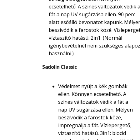
ecsetelhető. A színes változatok védik 
fát a nap UV sugárzása ellen. 90 perc
alatt esőálló bevonatot kapunk. Mélye
beszívódik a farostok közé. Vízleperget
víztaszító hatású. 2in1. (Normál
igénybevételnél nem szükséges alapoz
használni.)
Sadolin Classic
Védelmet nyújt a kék gombák
ellen. Könnyen ecsetelhető. A
színes változatok védik a fát a
nap UV sugárzása ellen. Mélyen
beszívódik a farostok közé,
impregnálja a fát. Vízlepergető,
víztaszító hatású. 3in1: biocid