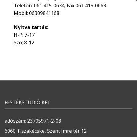
Telefon: 061 415-0634; Fax 061 415-0663
Mobil: 06309841168
Nyitva tartás:
H-P: 7-17
Szo: 8-12
FESTÉKSTÚDIÓ KFT
adószám: 23705971-2-03
6060 Tiszakécske, Szent Imre tér 12