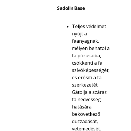
Sadolin Base
Teljes védelmet
nyújt a
faanyagnak,
mélyen behatol a
fa pórusaiba,
csökkenti a fa
szívóképességét,
és erősíti a fa
szerkezetét.
Gátolja a száraz
fa nedvesség
hatására
bekövetkező
duzzadását,
vetemedését.