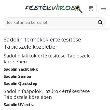
Skip
to
content
Keresés
a
következőre:
Sadolin termékek értékesítése
Tápiószele közelében
Sadolin lakkok értékesítése Tápiószele
közelében
Sadolin Yacht lakk
Sadolin Samba
Sadolin Quickstep
Sadolin faápolók, lazúrok értékesítése
Tápiószele közelében
Sadolin UV extra