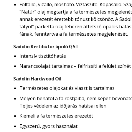
Foltálló, vízálló, mosható. Víztaszító. Kopásálló. Sza
“Natúr” olaj megtartja a fa természetes megjelené
annak erezetét érettebb tónust kölcsönöz. A Sadol
fátyol” parketta olaj fehéren áttetsző opálos hatás
fának, fenntartva a fa természetes megjelenését.
Sadolin Kertibútor ápoló 0,5 l
Intenzív tisztítóhatás
Narancsolajat tartalmaz – felfrissíti a felület színét
Sadolin Hardwood Oil
Természetes olajokat és viaszt is tartalmaz
Mélyen behatol a fa rostjaiba, nem képez bevonatot
Teljes védelem az időjárás hatásai ellen
Kiemeli a fa természetes erezetét
Egyszerű, gyors használat