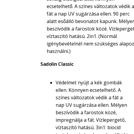
ecsetelhető. A színes változatok védik 
fát a nap UV sugárzása ellen. 90 perc
alatt esőálló bevonatot kapunk. Mélye
beszívódik a farostok közé. Vízleperget
víztaszító hatású. 2in1. (Normál
igénybevételnél nem szükséges alapoz
használni.)
Sadolin Classic
Védelmet nyújt a kék gombák
ellen. Könnyen ecsetelhető. A
színes változatok védik a fát a
nap UV sugárzása ellen. Mélyen
beszívódik a farostok közé,
impregnálja a fát. Vízlepergető,
víztaszító hatású. 3in1: biocid