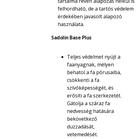
tartalma révén alapozás nélkül is
felhordható, de a tartós védelem
érdekében javasolt alapozó
használata.
Sadolin Base Plus
Teljes védelmet nyújt a
faanyagnak, mélyen
behatol a fa pórusaiba,
csökkenti a fa
szívóképességét, és
erősíti a fa szerkezetét.
Gátolja a száraz fa
nedvesség hatására
bekövetkező
duzzadását,
vetemedését.