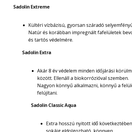
Sadolin Extreme
Kültéri vízbázisú, gyorsan száradó selyemfényű
Natúr és korábban impregnált fafelületek be
és tartós védelmére.
Sadolin Extra
Akár 8 év védelem minden időjárási körül
között. Ellenáll a biokorrózióval szemben.
Nagyon könnyű alkalmazni, könnyű a felül
felújítani.
Sadolin Classic Aqua
Extra hosszú nyitott idő következtébe
sokáig eldolgozható, könnyen