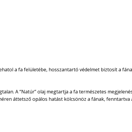
atol a fa felületébe, hosszantartó védelmet biztosít a fának
Szagtalan. A “Natúr” olaj megtartja a fa természetes megjele
fehéren áttetsző opálos hatást kölcsönöz a fának, fenntartva