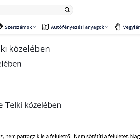
Szerszámok
Autófényezési anyagok
Vegyiá
lki közelében
elében
e Telki közelében
nem pattogzik le a felületről. Nem sötétíti a felületet. Na