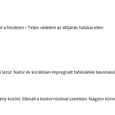
a felületen • Teljes védelem az időjárás hatásai ellen
ű lazúr. Natúr és korábban impregnált fafelületek bevonásá
ny között. Ellenáll a biokorrózióval szemben. Nagyon könnyű