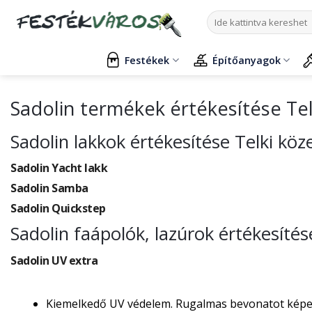
Skip
Keresés
to
a
content
következőre:
Festékek
Építőanyagok
Sadolin termékek értékesítése Te
Sadolin lakkok értékesítése Telki köz
Sadolin Yacht lakk
Sadolin Samba
Sadolin Quickstep
Sadolin faápolók, lazúrok értékesítés
Sadolin UV extra
Kiemelkedő UV védelem. Rugalmas bevonatot képez, 