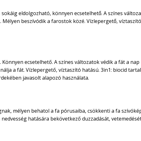
 sokáig eldolgozható, könnyen ecsetelhető. A színes változa
élyen beszívódik a farostok közé. Vízlepergető, víztaszító
 Könnyen ecsetelhető. A színes változatok védik a fát a nap
lja a fát. Vízlepergető, víztaszító hatású. 3in1: biocid tart
rdekében javasolt alapozó használata.
nak, mélyen behatol a fa pórusaiba, csökkenti a fa szívóképe
 fa nedvesség hatására bekövetkező duzzadását, vetemedését