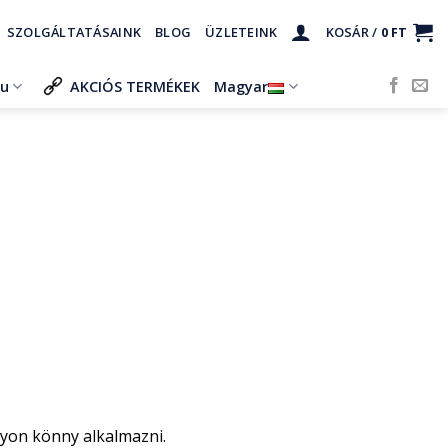
SZOLGÁLTATÁSAINK
BLOG
ÜZLETEINK
KOSÁR /
0
FT
ru
AKCIÓS TERMÉKEK
Magyar
gyon könny alkalmazni.