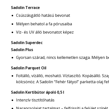
Sadolin Terrace
Csúszásgátló hatású bevonat
Mélyen behatol a fa pórusaiba
Víz- és UV álló bevonatot képez
Sadolin Superdec
Sadolin Plus
Gyorsan szárad, nincs kellemetlen szaga. Mélyen beh
Sadolin Parquet Oil
Foltálló, vízálló, mosható. Víztaszító. Kopásálló. 
kölcsönöz. A Sadolin “Fehér fátyol” parketta olaj 
Sadolin Kertibútor ápoló 0,5 l
Intenzív tisztítóhatás
Narancsolajat tartalmaz – felfrissíti a felület színét