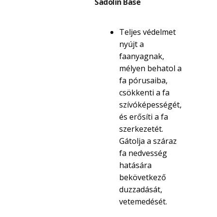
Sadolin Base
Teljes védelmet
nyújt a
faanyagnak,
mélyen behatol a
fa pórusaiba,
csökkenti a fa
szívóképességét,
és erősíti a fa
szerkezetét.
Gátolja a száraz
fa nedvesség
hatására
bekövetkező
duzzadását,
vetemedését.