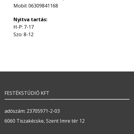
Mobil: 06309841168
Nyitva tartás:
H-P: 7-17
Szo: 8-12
FESTÉKSTÚDIÓ KFT
adószám: 23705971-2-03
6060 Tiszakécske, Szent Imre tér 12