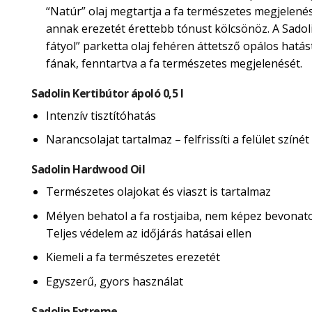
“Natúr” olaj megtartja a fa természetes megjelené
annak erezetét érettebb tónust kölcsönöz. A Sadol
fátyol” parketta olaj fehéren áttetsző opálos hatás
fának, fenntartva a fa természetes megjelenését.
Sadolin Kertibútor ápoló 0,5 l
Intenzív tisztítóhatás
Narancsolajat tartalmaz – felfrissíti a felület színét
Sadolin Hardwood Oil
Természetes olajokat és viaszt is tartalmaz
Mélyen behatol a fa rostjaiba, nem képez bevonatot
Teljes védelem az időjárás hatásai ellen
Kiemeli a fa természetes erezetét
Egyszerű, gyors használat
Sadolin Extreme