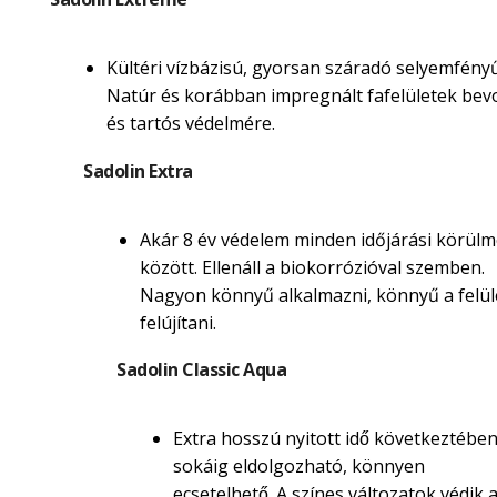
Kültéri vízbázisú, gyorsan száradó selyemfényű
Natúr és korábban impregnált fafelületek be
és tartós védelmére.
Sadolin Extra
Akár 8 év védelem minden időjárási körül
között. Ellenáll a biokorrózióval szemben.
Nagyon könnyű alkalmazni, könnyű a felül
felújítani.
Sadolin Classic Aqua
Extra hosszú nyitott idő következtébe
sokáig eldolgozható, könnyen
ecsetelhető. A színes változatok védik 