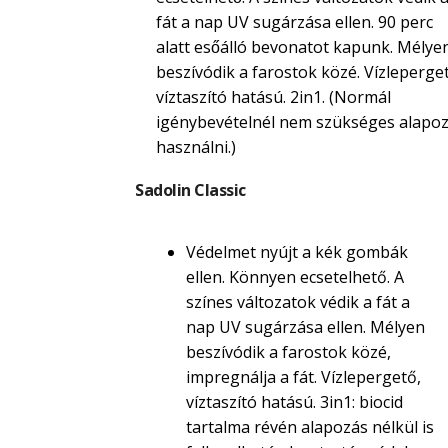
fát a nap UV sugárzása ellen. 90 perc
alatt esőálló bevonatot kapunk. Mélye
beszívódik a farostok közé. Vízleperget
víztaszító hatású. 2in1. (Normál
igénybevételnél nem szükséges alapoz
használni.)
Sadolin Classic
Védelmet nyújt a kék gombák
ellen. Könnyen ecsetelhető. A
színes változatok védik a fát a
nap UV sugárzása ellen. Mélyen
beszívódik a farostok közé,
impregnálja a fát. Vízlepergető,
víztaszító hatású. 3in1: biocid
tartalma révén alapozás nélkül is