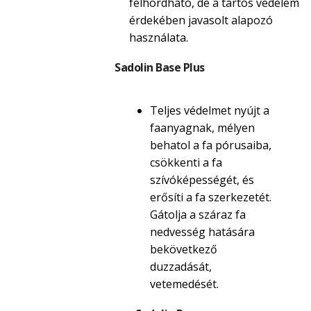
felhordható, de a tartós védelem
érdekében javasolt alapozó
használata.
Sadolin Base Plus
Teljes védelmet nyújt a
faanyagnak, mélyen
behatol a fa pórusaiba,
csökkenti a fa
szívóképességét, és
erősíti a fa szerkezetét.
Gátolja a száraz fa
nedvesség hatására
bekövetkező
duzzadását,
vetemedését.