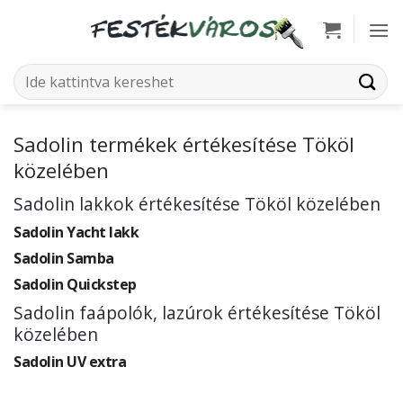
Skip
to
content
Keresés
a
következőre:
Sadolin termékek értékesítése Tököl
közelében
Sadolin lakkok értékesítése Tököl közelében
Sadolin Yacht lakk
Sadolin Samba
Sadolin Quickstep
Sadolin faápolók, lazúrok értékesítése Tököl
közelében
Sadolin UV extra