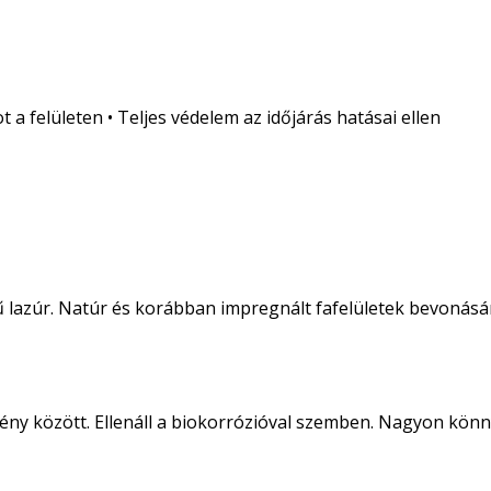
a felületen • Teljes védelem az időjárás hatásai ellen
ű lazúr. Natúr és korábban impregnált fafelületek bevonásá
ny között. Ellenáll a biokorrózióval szemben. Nagyon könnyű