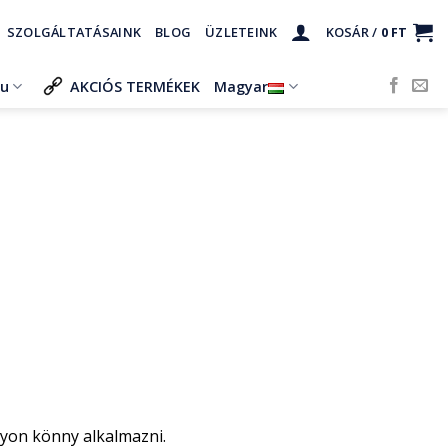
SZOLGÁLTATÁSAINK
BLOG
ÜZLETEINK
KOSÁR /
0
FT
ru
AKCIÓS TERMÉKEK
Magyar
gyon könny alkalmazni.