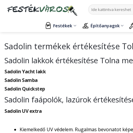
Skip
Keresés
to
a
content
következőre:
Festékek
Építőanyagok
Sadolin termékek értékesítése T
Sadolin lakkok értékesítése Tolna m
Sadolin Yacht lakk
Sadolin Samba
Sadolin Quickstep
Sadolin faápolók, lazúrok értékesít
Sadolin UV extra
Kiemelkedő UV védelem. Rugalmas bevonatot képez, 