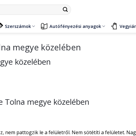
Szerszámok
Autófényezési anyagok
Vegyiá
olna megye közelében
egye közelében
ése Tolna megye közelében
nem pattogzik le a felületről. Nem sötétíti a felületet. Na