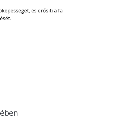
óképességét, és erősíti a fa
ését.
lében