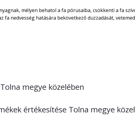
nyagnak, mélyen behatol a fa pórusaiba, csökkenti a fa szív
áraz fa nedvesség hatására bekövetkező duzzadását, vetemed
se Tolna megye közelében
ermékek értékesítése Tolna megye köze