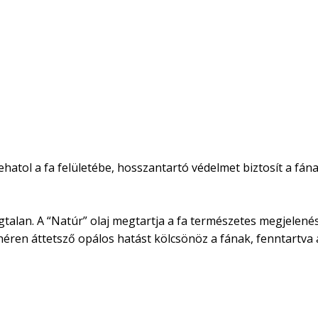
atol a fa felületébe, hosszantartó védelmet biztosít a fának
Szagtalan. A “Natúr” olaj megtartja a fa természetes megjele
fehéren áttetsző opálos hatást kölcsönöz a fának, fenntartva