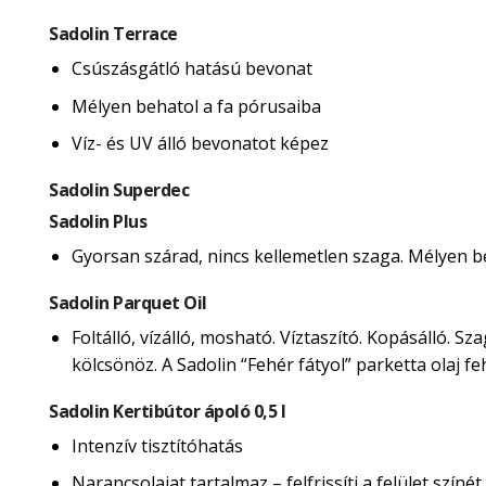
Sadolin Terrace
Csúszásgátló hatású bevonat
Mélyen behatol a fa pórusaiba
Víz- és UV álló bevonatot képez
Sadolin Superdec
Sadolin Plus
Gyorsan szárad, nincs kellemetlen szaga. Mélyen beh
Sadolin Parquet Oil
Foltálló, vízálló, mosható. Víztaszító. Kopásálló. 
kölcsönöz. A Sadolin “Fehér fátyol” parketta olaj 
Sadolin Kertibútor ápoló 0,5 l
Intenzív tisztítóhatás
Narancsolajat tartalmaz – felfrissíti a felület színét