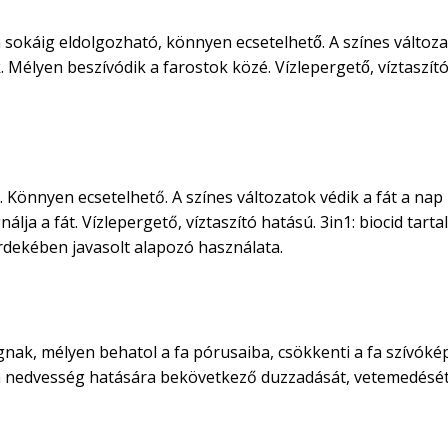
 sokáig eldolgozható, könnyen ecsetelhető. A színes változa
élyen beszívódik a farostok közé. Vízlepergető, víztaszító
 Könnyen ecsetelhető. A színes változatok védik a fát a nap
lja a fát. Vízlepergető, víztaszító hatású. 3in1: biocid tart
rdekében javasolt alapozó használata.
nak, mélyen behatol a fa pórusaiba, csökkenti a fa szívóképe
 fa nedvesség hatására bekövetkező duzzadását, vetemedését