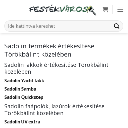
Skip
to
content
Keresés
a
következőre:
Sadolin termékek értékesítése
Törökbálint közelében
Sadolin lakkok értékesítése Törökbálint
közelében
Sadolin Yacht lakk
Sadolin Samba
Sadolin Quickstep
Sadolin faápolók, lazúrok értékesítése
Törökbálint közelében
Sadolin UV extra