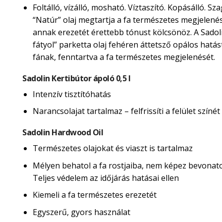
Foltálló, vízálló, mosható. Víztaszító. Kopásálló. Sza
“Natúr” olaj megtartja a fa természetes megjelené
annak erezetét érettebb tónust kölcsönöz. A Sadol
fátyol” parketta olaj fehéren áttetsző opálos hatás
fának, fenntartva a fa természetes megjelenését.
Sadolin Kertibútor ápoló 0,5 l
Intenzív tisztítóhatás
Narancsolajat tartalmaz – felfrissíti a felület színét
Sadolin Hardwood Oil
Természetes olajokat és viaszt is tartalmaz
Mélyen behatol a fa rostjaiba, nem képez bevonatot
Teljes védelem az időjárás hatásai ellen
Kiemeli a fa természetes erezetét
Egyszerű, gyors használat