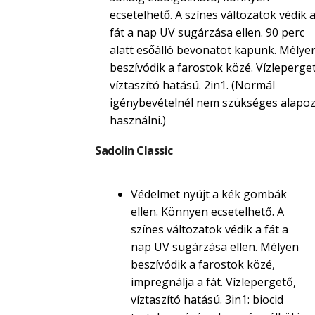
ecsetelhető. A színes változatok védik 
fát a nap UV sugárzása ellen. 90 perc
alatt esőálló bevonatot kapunk. Mélye
beszívódik a farostok közé. Vízleperget
víztaszító hatású. 2in1. (Normál
igénybevételnél nem szükséges alapoz
használni.)
Sadolin Classic
Védelmet nyújt a kék gombák
ellen. Könnyen ecsetelhető. A
színes változatok védik a fát a
nap UV sugárzása ellen. Mélyen
beszívódik a farostok közé,
impregnálja a fát. Vízlepergető,
víztaszító hatású. 3in1: biocid