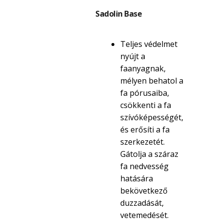
Sadolin Base
Teljes védelmet
nyújt a
faanyagnak,
mélyen behatol a
fa pórusaiba,
csökkenti a fa
szívóképességét,
és erősíti a fa
szerkezetét.
Gátolja a száraz
fa nedvesség
hatására
bekövetkező
duzzadását,
vetemedését.