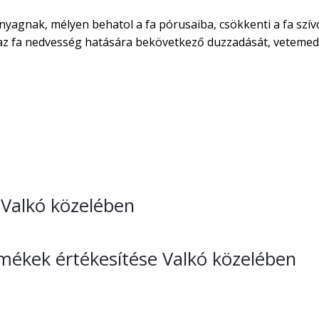
nyagnak, mélyen behatol a fa pórusaiba, csökkenti a fa szív
áraz fa nedvesség hatására bekövetkező duzzadását, vetemed
e Valkó közelében
rmékek értékesítése Valkó közelében