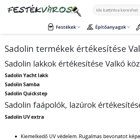
Skip
Keresés
to
a
content
következőre:
Festékek
Építőanyagok
Sadolin termékek értékesítése Va
Sadolin lakkok értékesítése Valkó kö
Sadolin Yacht lakk
Sadolin Samba
Sadolin Quickstep
Sadolin faápolók, lazúrok értékesíté
Sadolin UV extra
Kiemelkedő UV védelem. Rugalmas bevonatot képez, 