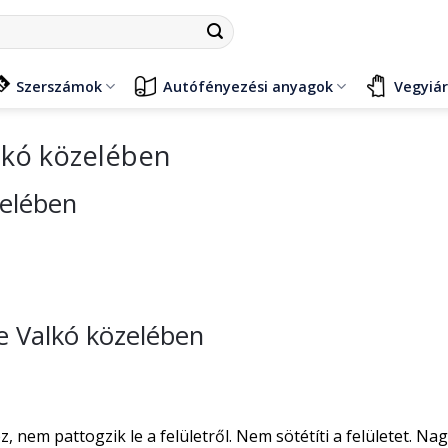
Szerszámok
Autófényezési anyagok
Vegyiá
lkó közelében
zelében
se Valkó közelében
nem pattogzik le a felületről. Nem sötétíti a felületet. Na