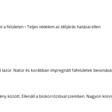
a felületen • Teljes védelem az időjárás hatásai ellen
ű lazúr. Natúr és korábban impregnált fafelületek bevonásá
ny között. Ellenáll a biokorrózióval szemben. Nagyon könnyű