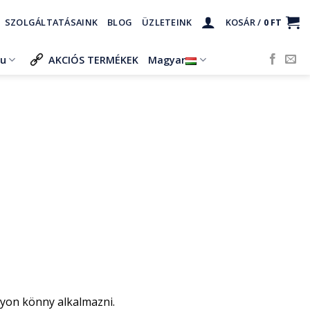
SZOLGÁLTATÁSAINK
BLOG
ÜZLETEINK
KOSÁR /
0
FT
ru
AKCIÓS TERMÉKEK
Magyar
gyon könny alkalmazni.