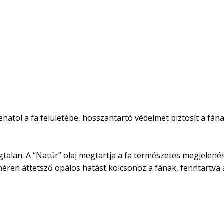
atol a fa felületébe, hosszantartó védelmet biztosít a fának
Szagtalan. A “Natúr” olaj megtartja a fa természetes megjele
fehéren áttetsző opálos hatást kölcsönöz a fának, fenntartva