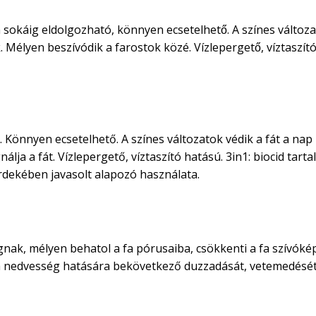
 sokáig eldolgozható, könnyen ecsetelhető. A színes változa
élyen beszívódik a farostok közé. Vízlepergető, víztaszító
 Könnyen ecsetelhető. A színes változatok védik a fát a nap
lja a fát. Vízlepergető, víztaszító hatású. 3in1: biocid tart
rdekében javasolt alapozó használata.
nak, mélyen behatol a fa pórusaiba, csökkenti a fa szívóképe
 fa nedvesség hatására bekövetkező duzzadását, vetemedését