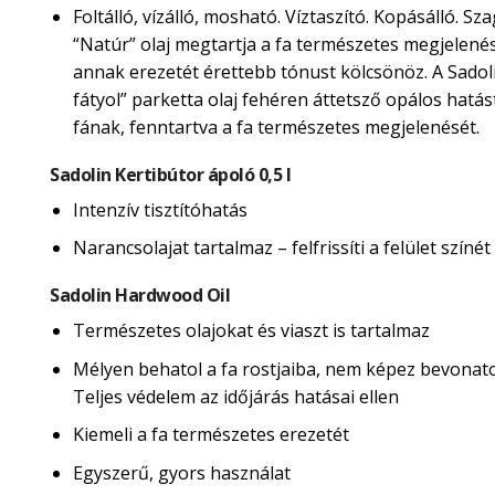
Foltálló, vízálló, mosható. Víztaszító. Kopásálló. Sza
“Natúr” olaj megtartja a fa természetes megjelené
annak erezetét érettebb tónust kölcsönöz. A Sadol
fátyol” parketta olaj fehéren áttetsző opálos hatás
fának, fenntartva a fa természetes megjelenését.
Sadolin Kertibútor ápoló 0,5 l
Intenzív tisztítóhatás
Narancsolajat tartalmaz – felfrissíti a felület színét
Sadolin Hardwood Oil
Természetes olajokat és viaszt is tartalmaz
Mélyen behatol a fa rostjaiba, nem képez bevonatot
Teljes védelem az időjárás hatásai ellen
Kiemeli a fa természetes erezetét
Egyszerű, gyors használat