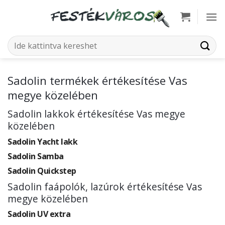
Skip
to
content
Keresés
a
következőre:
Sadolin termékek értékesítése Vas
megye közelében
Sadolin lakkok értékesítése Vas megye
közelében
Sadolin Yacht lakk
Sadolin Samba
Sadolin Quickstep
Sadolin faápolók, lazúrok értékesítése Vas
megye közelében
Sadolin UV extra