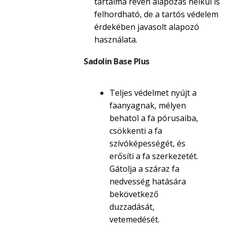
tartalma révén alapozás nélkül is
felhordható, de a tartós védelem
érdekében javasolt alapozó
használata.
Sadolin Base Plus
Teljes védelmet nyújt a
faanyagnak, mélyen
behatol a fa pórusaiba,
csökkenti a fa
szívóképességét, és
erősíti a fa szerkezetét.
Gátolja a száraz fa
nedvesség hatására
bekövetkező
duzzadását,
vetemedését.