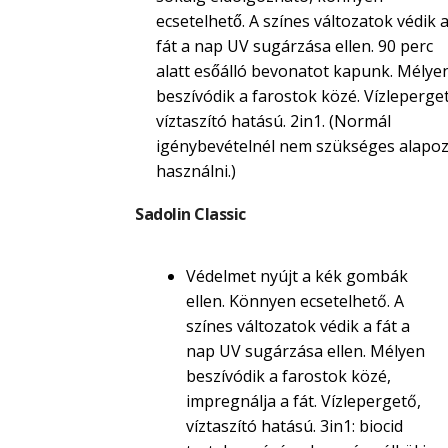
ecsetelhető. A színes változatok védik 
fát a nap UV sugárzása ellen. 90 perc
alatt esőálló bevonatot kapunk. Mélye
beszívódik a farostok közé. Vízleperget
víztaszító hatású. 2in1. (Normál
igénybevételnél nem szükséges alapoz
használni.)
Sadolin Classic
Védelmet nyújt a kék gombák
ellen. Könnyen ecsetelhető. A
színes változatok védik a fát a
nap UV sugárzása ellen. Mélyen
beszívódik a farostok közé,
impregnálja a fát. Vízlepergető,
víztaszító hatású. 3in1: biocid