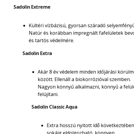
Sadolin Extreme
Kültéri vízbázisú, gyorsan száradó selyemfényű
Natúr és korábban impregnált fafelületek be
és tartós védelmére.
Sadolin Extra
Akár 8 év védelem minden időjárási körül
között. Ellenáll a biokorrózióval szemben.
Nagyon könnyű alkalmazni, könnyű a felül
felújítani.
Sadolin Classic Aqua
Extra hosszú nyitott idő következtébe
sokáig eldolgozható, könnyen