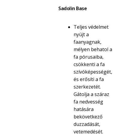
Sadolin Base
Teljes védelmet
nyújt a
faanyagnak,
mélyen behatol a
fa pórusaiba,
csökkenti a fa
szívóképességét,
és erősíti a fa
szerkezetét.
Gátolja a száraz
fa nedvesség
hatására
bekövetkező
duzzadását,
vetemedését.